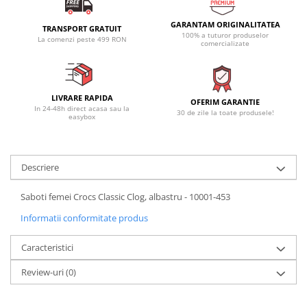
GARANTAM ORIGINALITATEA
TRANSPORT GRATUIT
100% a tuturor produselor
La comenzi peste 499 RON
comercializate
LIVRARE RAPIDA
OFERIM GARANTIE
In 24-48h direct acasa sau la
30 de zile la toate produsele!
easybox
Descriere
Saboti femei Crocs Classic Clog, albastru - 10001-453
Informatii conformitate produs
Caracteristici
Review-uri
(0)