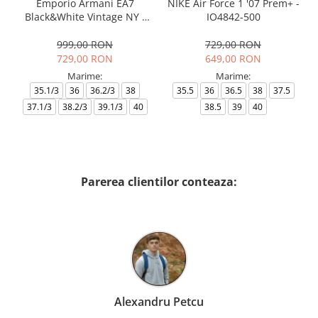
Emporio Armani EA7
NIKE Air Force 1 '07 Prem+ -
Black&White Vintage NY -
IO4842-500
AF18609-7X000541-MZ926
999,00 RON
729,00 RON
729,00 RON
649,00 RON
Marime:
Marime:
35.1/3
36
36.2/3
38
35.5
36
36.5
38
37.5
37.1/3
38.2/3
39.1/3
40
38.5
39
40
Parerea clientilor conteaza:
Alexandru Petcu