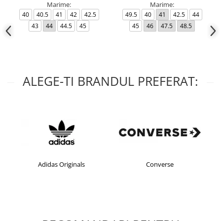
Marime:
Marime:
40
40.5
41
42
42.5
49.5
40
41
42.5
44
43
44
44.5
45
45
46
47.5
48.5
ALEGE-TI BRANDUL PREFERAT:
Adidas Originals
Converse