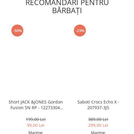
RECOMANDARI PENTRU
BĂRBAŢI
-50%
-23%
Short JACK &JONES Gordon
Saboti Crocs Echo X -
Fusion SN RP - 12273304-
207937-3J5
Black RP
199,00 Lei
389,00 Lei
99,00 Lei
299,00 Lei
Marime:
Marime: