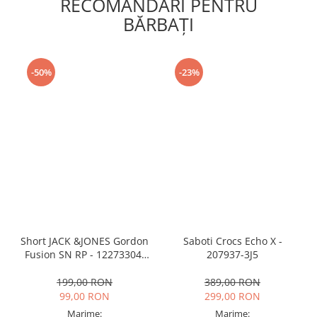
RECOMANDARI PENTRU
BĂRBAŢI
-50%
-23%
Short JACK &JONES Gordon
Saboti Crocs Echo X -
Fusion SN RP - 12273304-
207937-3J5
Black RP
199,00 RON
389,00 RON
99,00 RON
299,00 RON
Marime:
Marime: