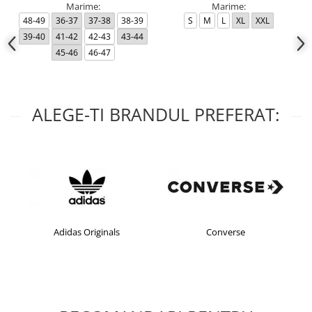
Marime:
Marime:
48-49
36-37
37-38
38-39
S
M
L
XL
XXL
39-40
41-42
42-43
43-44
45-46
46-47
ALEGE-TI BRANDUL PREFERAT:
Adidas Originals
Converse