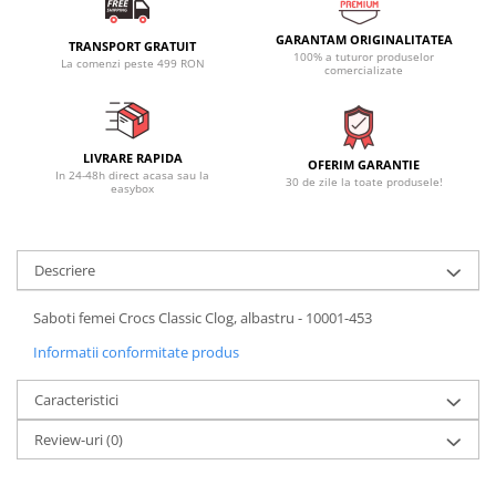
GARANTAM ORIGINALITATEA
TRANSPORT GRATUIT
100% a tuturor produselor
La comenzi peste 499 RON
comercializate
LIVRARE RAPIDA
OFERIM GARANTIE
In 24-48h direct acasa sau la
30 de zile la toate produsele!
easybox
Descriere
Saboti femei Crocs Classic Clog, albastru - 10001-453
Informatii conformitate produs
Caracteristici
Review-uri
(0)