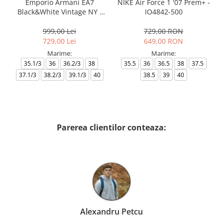
Emporio Armani EA7
NIKE Air Force 1 '07 Prem+ -
Black&White Vintage NY -
IO4842-500
AF18609-7X000541-MZ926
999,00 Lei
729,00 RON
729,00 Lei
649,00 RON
Marime:
Marime:
35.1/3
36
36.2/3
38
35.5
36
36.5
38
37.5
37.1/3
38.2/3
39.1/3
40
38.5
39
40
Parerea clientilor conteaza:
Alexandru Petcu