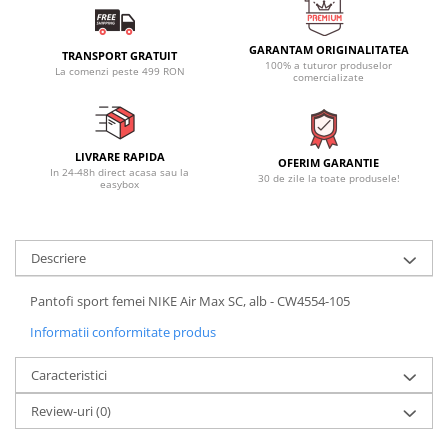
GARANTAM ORIGINALITATEA
TRANSPORT GRATUIT
100% a tuturor produselor
La comenzi peste 499 RON
comercializate
LIVRARE RAPIDA
OFERIM GARANTIE
In 24-48h direct acasa sau la
30 de zile la toate produsele!
easybox
Descriere
Pantofi sport femei NIKE Air Max SC, alb - CW4554-105
Informatii conformitate produs
Caracteristici
Review-uri
(0)