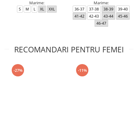
Marime:
Marime:
S
M
L
XL
XXL
36-37
37-38
38-39
39-40
41-42
42-43
43-44
45-46
46-47
RECOMANDARI PENTRU FEMEI
-27%
-11%