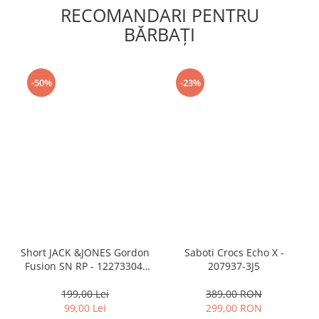
RECOMANDARI PENTRU
BĂRBAŢI
-50%
-23%
Short JACK &JONES Gordon
Saboti Crocs Echo X -
Fusion SN RP - 12273304-
207937-3J5
Black RP
199,00 Lei
389,00 RON
99,00 Lei
299,00 RON