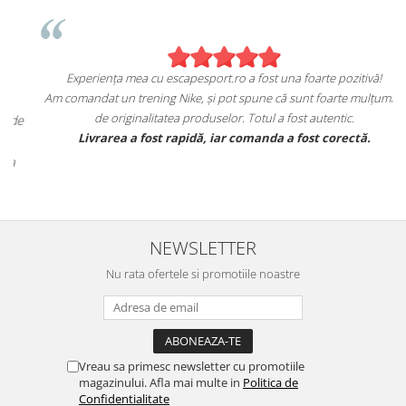
Experiența mea cu escapesport.ro a fost una foarte pozitivă!
Am comandat un trening Nike, și pot spune că sunt foarte mulțumita
de originalitatea produselor. Totul a fost autentic.
e
Livrarea a fost rapidă, iar comanda a fost corectă.
NEWSLETTER
Nu rata ofertele si promotiile noastre
Vreau sa primesc newsletter cu promotiile
magazinului. Afla mai multe in
Politica de
Confidentialitate