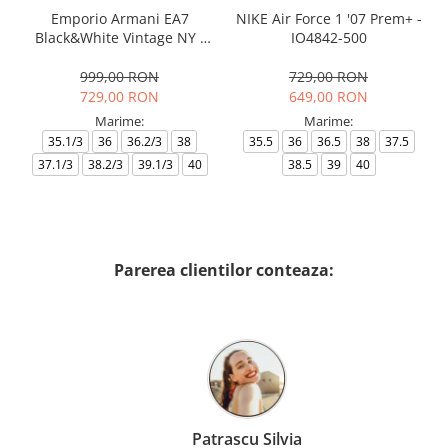
Emporio Armani EA7
NIKE Air Force 1 '07 Prem+ -
Black&White Vintage NY -
IO4842-500
AF18609-7X000541-MZ926
999,00 RON
729,00 RON
729,00 RON
649,00 RON
Marime:
Marime:
35.1/3
36
36.2/3
38
35.5
36
36.5
38
37.5
37.1/3
38.2/3
39.1/3
40
38.5
39
40
Parerea clientilor conteaza:
Patrascu Silvia