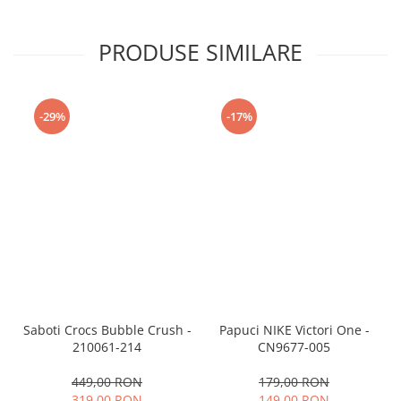
PRODUSE SIMILARE
-29%
-17%
Saboti Crocs Bubble Crush -
Papuci NIKE Victori One -
210061-214
CN9677-005
449,00 RON
179,00 RON
319,00 RON
149,00 RON