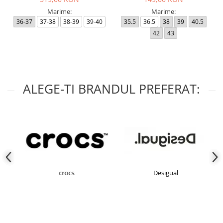
Marime:
Marime:
36-37
37-38
38-39
39-40
35.5
36.5
38
39
40.5
42
43
ALEGE-TI BRANDUL PREFERAT:
crocs
Desigual