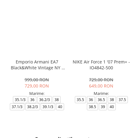
Emporio Armani EA7
NIKE Air Force 1 '07 Prem+ -
Black&White Vintage NY -
IO4842-500
AF18609-7X000541-MZ926
999,00 RON
729,00 RON
729,00 RON
649,00 RON
Marime:
Marime:
35.1/3
36
36.2/3
38
35.5
36
36.5
38
37.5
37.1/3
38.2/3
39.1/3
40
38.5
39
40