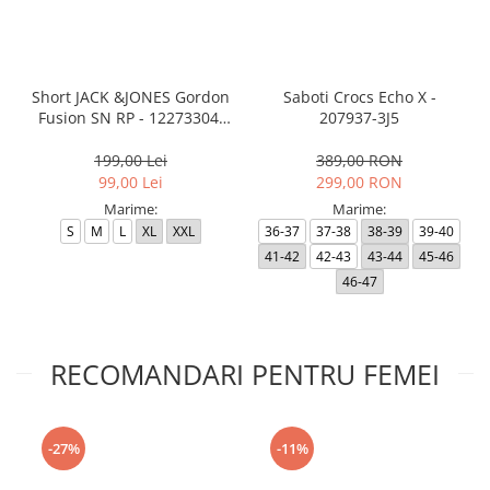
Short JACK &JONES Gordon
Saboti Crocs Echo X -
Fusion SN RP - 12273304-
207937-3J5
Black RP
199,00 Lei
389,00 RON
99,00 Lei
299,00 RON
Marime:
Marime:
S
M
L
XL
XXL
36-37
37-38
38-39
39-40
41-42
42-43
43-44
45-46
46-47
RECOMANDARI PENTRU FEMEI
-27%
-11%