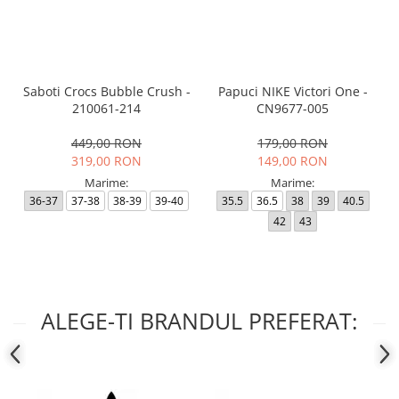
Saboti Crocs Bubble Crush -
Papuci NIKE Victori One -
210061-214
CN9677-005
449,00 RON
179,00 RON
319,00 RON
149,00 RON
Marime:
Marime:
36-37
37-38
38-39
39-40
35.5
36.5
38
39
40.5
42
43
ALEGE-TI BRANDUL PREFERAT: