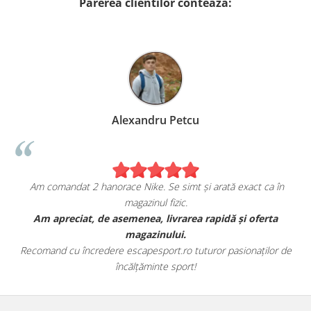
Parerea clientilor conteaza:
Alexandru Petcu
Am comandat 2 hanorace Nike. Se simt și arată exact ca în
magazinul fizic.
Am apreciat, de asemenea, livrarea rapidă și oferta
Am 
magazinului.
Recomand cu încredere escapesport.ro tuturor pasionaților de
Ac
încălțăminte sport!