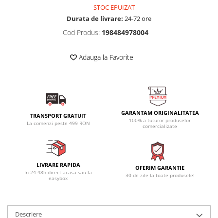
STOC EPUIZAT
Durata de livrare:
24-72 ore
Cod Produs:
198484978004
Adauga la Favorite
GARANTAM ORIGINALITATEA
TRANSPORT GRATUIT
100% a tuturor produselor
La comenzi peste 499 RON
comercializate
LIVRARE RAPIDA
OFERIM GARANTIE
In 24-48h direct acasa sau la
30 de zile la toate produsele!
easybox
Descriere