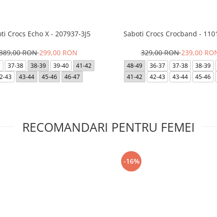
ti Crocs Echo X - 207937-3J5
Saboti Crocs Crocband - 110
389,00 RON
299,00 RON
329,00 RON
239,00 RO
7
37-38
38-39
39-40
41-42
48-49
36-37
37-38
38-39
2-43
43-44
45-46
46-47
41-42
42-43
43-44
45-46
RECOMANDARI PENTRU FEMEI
-16%