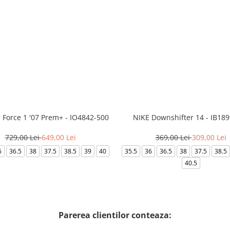
r Force 1 '07 Prem+ - IO4842-500
NIKE Downshifter 14 - IB18
729,00 Lei
649,00 Lei
369,00 Lei
309,00 Lei
6
36.5
38
37.5
38.5
39
40
35.5
36
36.5
38
37.5
38.5
40.5
Parerea clientilor conteaza: