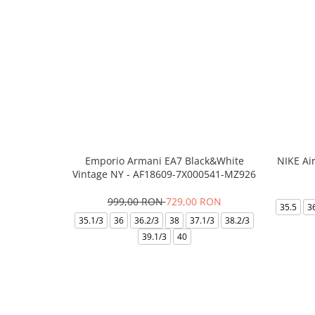
Emporio Armani EA7 Black&White
NIKE Ai
Vintage NY - AF18609-7X000541-MZ926
999,00 RON
729,00 RON
35.5
3
35.1/3
36
36.2/3
38
37.1/3
38.2/3
39.1/3
40