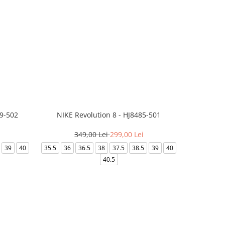
99-502
NIKE Revolution 8 - HJ8485-501
Saboti 
349,00 Lei
299,00 Lei
3
39
40
35.5
36
36.5
38
37.5
38.5
39
40
36-
40.5