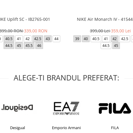
IKE Uplift SC - IB2765-001
NIKE Air Monarch IV - 4154
399,00 RON
339,00 RON
399,00 Lei
359,00 Lei
0
40.5
41
42
42.5
43
44
39
40
40.5
41
42
42.5
44.5
45
45.5
46
44.5
45
ALEGE-TI BRANDUL PREFERAT:
Desigual
Emporio Armani
FILA