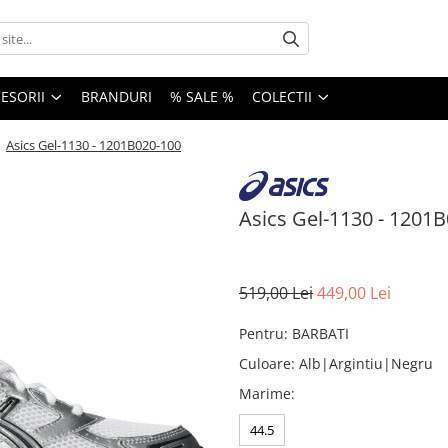
ESORII
BRANDURI
% SALE %
COLECTII
/
Asics Gel-1130 - 1201B020-100
Asics Gel-1130 - 1201
519,00 Lei
449,00 Lei
Pentru
:
BARBATI
Culoare
:
Alb|Argintiu|Negru
Marime
:
44.5