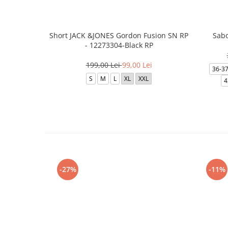
Short JACK &JONES Gordon Fusion SN RP
Sabo
- 12273304-Black RP
199,00 Lei
99,00 Lei
36-3
S
M
L
XL
XXL
4
-27%
-11%