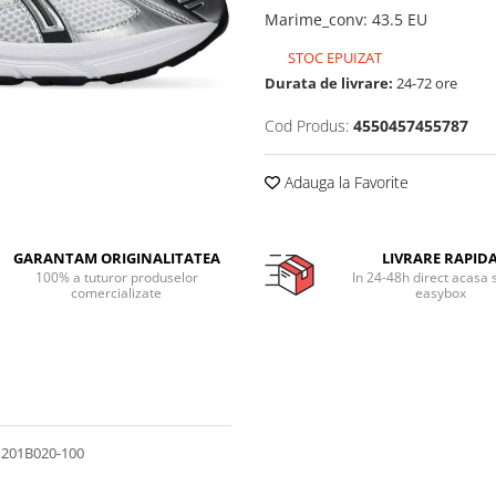
Marime_conv
:
43.5 EU
STOC EPUIZAT
Durata de livrare:
24-72 ore
Cod Produs:
4550457455787
Adauga la Favorite
GARANTAM ORIGINALITATEA
LIVRARE RAPID
100% a tuturor produselor
In 24-48h direct acasa 
comercializate
easybox
 1201B020-100