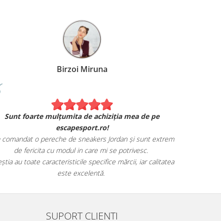
Birzoi Miruna
Experiența 
Sunt foarte mulțumita de achiziția mea de pe
Am comand
escapesport.ro!
mulțumita d
comandat o pereche de sneakers Jordan și sunt extrem
Livrarea
de fericita cu modul in care mi se potrivesc.
știa au toate caracteristicile specifice mărcii, iar calitatea
este excelentă.
SUPORT CLIENTI