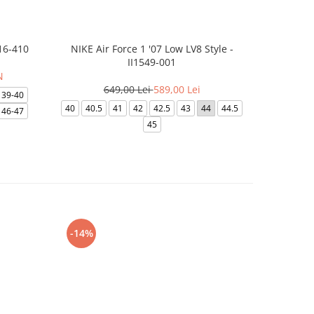
16-410
NIKE Air Force 1 '07 Low LV8 Style -
Papuci Jor
II1549-001
N
649,00 Lei
589,00 Lei
169
39-40
40
40.5
41
42
42.5
43
44
44.5
49.5
40
46-47
45
-14%
-24%