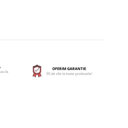
A
OFERIM GARANTIE
sau la
30 de zile la toate produsele!