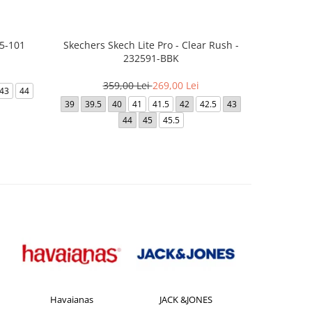
45-101
Skechers Skech Lite Pro - Clear Rush -
Skeche
232591-BBK
35
359,00 Lei
269,00 Lei
43
44
39
39.5
39
39.5
40
41
41.5
42
42.5
43
44
45
45.5
Havaianas
JACK &JONES
Jorda