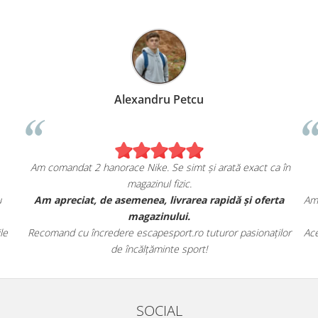
Alexandru Petcu
Am comandat 2 hanorace Nike. Se simt și arată exact ca în
magazinul fizic.
u
Am apreciat, de asemenea, livrarea rapidă și oferta
Am 
magazinului.
le
Recomand cu încredere escapesport.ro tuturor pasionaților
Ace
de încălțăminte sport!
SOCIAL