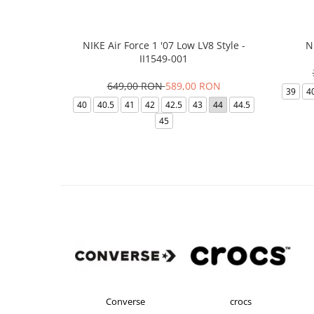
NIKE Air Force 1 '07 Low LV8 Style -
N
II1549-001
649,00 RON
589,00 RON
39
4
40
40.5
41
42
42.5
43
44
44.5
45
s Originals
Converse
crocs