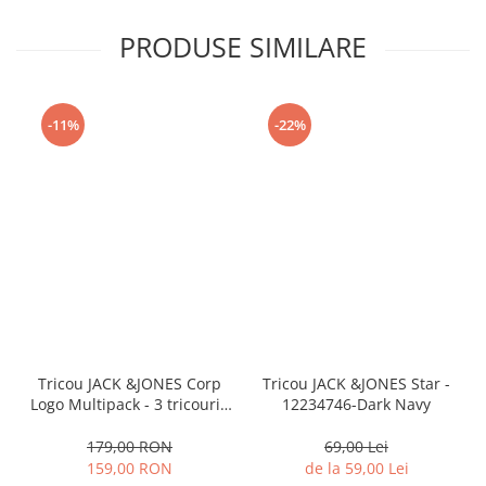
PRODUSE SIMILARE
-11%
-22%
Tricou JACK &JONES Corp
Tricou JACK &JONES Star -
Logo Multipack - 3 tricouri -
12234746-Dark Navy
12191330-White
179,00 RON
69,00 Lei
159,00 RON
de la 59,00 Lei