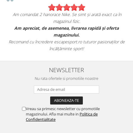
Am comandat 2 hanorace Nike. Se simt și arată exact ca în
magazinul fizic.
t
Am apreciat, de asemenea, livrarea rapidă și oferta
magazinului.
Recomand cu încredere escapesport.ro tuturor pasionaților de
încălțăminte sport!
NEWSLETTER
Nu rata ofertele si promotiile noastre
Vreau sa primesc newsletter cu promotiile
magazinului. Afla mai multe in
Politica de
Confidentialitate