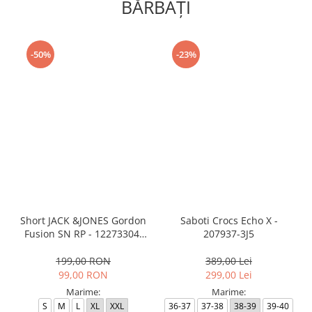
BĂRBAŢI
-50%
-23%
Short JACK &JONES Gordon
Saboti Crocs Echo X -
Fusion SN RP - 12273304-
207937-3J5
Black RP
199,00 RON
389,00 Lei
99,00 RON
299,00 Lei
Marime:
Marime:
S
M
L
XL
XXL
36-37
37-38
38-39
39-40