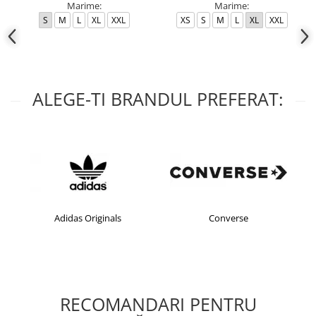
Marime:
Marime:
S
M
L
XL
XXL
XS
S
M
L
XL
XXL
ALEGE-TI BRANDUL PREFERAT:
Adidas Originals
Converse
RECOMANDARI PENTRU