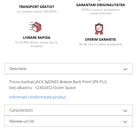
GARANTAM ORIGINALITATEA
TRANSPORT GRATUIT
100% a tuturor produselor
La comenzi peste 499 RON
comercializate
LIVRARE RAPIDA
OFERIM GARANTIE
In 24-48h direct acasa sau la
30 de zile la toate produsele!
easybox
Descriere
Tricou barbati JACK &JONES Breeze Back Print 2Pk PLS,
bej|albastru - 12302472-Outer Space
Informatii conformitate produs
Caracteristici
Review-uri
(0)