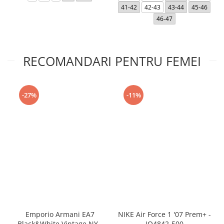
41-42
42-43
43-44
45-46
46-47
RECOMANDARI PENTRU FEMEI
-27%
-11%
Emporio Armani EA7
NIKE Air Force 1 '07 Prem+ -
Black&White Vintage NY -
IO4842-500