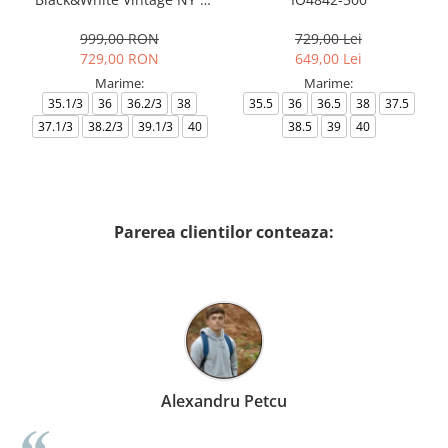
AF18609-7X000541-MZ926
999,00 RON
729,00 Lei
729,00 RON
649,00 Lei
Marime:
Marime:
35.1/3
36
36.2/3
38
35.5
36
36.5
38
37.5
37.1/3
38.2/3
39.1/3
40
38.5
39
40
Parerea clientilor conteaza:
Alexandru Petcu