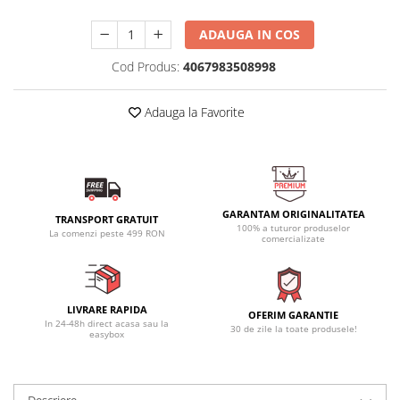
ADAUGA IN COS
Cod Produs:
4067983508998
Adauga la Favorite
GARANTAM ORIGINALITATEA
TRANSPORT GRATUIT
100% a tuturor produselor
La comenzi peste 499 RON
comercializate
LIVRARE RAPIDA
OFERIM GARANTIE
In 24-48h direct acasa sau la
30 de zile la toate produsele!
easybox