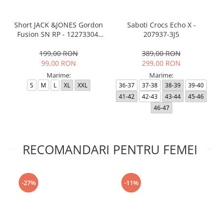
Short JACK &JONES Gordon
Saboti Crocs Echo X -
Fusion SN RP - 12273304-
207937-3J5
Black RP
199,00 RON
389,00 RON
99,00 RON
299,00 RON
Marime:
Marime:
S
M
L
XL
XXL
36-37
37-38
38-39
39-40
41-42
42-43
43-44
45-46
46-47
RECOMANDARI PENTRU FEMEI
-27%
-11%