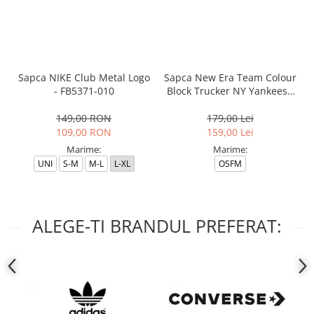
Sapca NIKE Club Metal Logo
Sapca New Era Team Colour
- FB5371-010
Block Trucker NY Yankees -
12380796
149,00 RON
179,00 Lei
109,00 RON
159,00 Lei
Marime:
Marime:
UNI
S-M
M-L
L-XL
OSFM
ALEGE-TI BRANDUL PREFERAT: