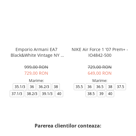
Emporio Armani EA7
NIKE Air Force 1 '07 Prem+ -
Black&White Vintage NY -
IO4842-500
AF18609-7X000541-MZ926
999,00 RON
729,00 RON
729,00 RON
649,00 RON
Marime:
Marime:
35.1/3
36
36.2/3
38
35.5
36
36.5
38
37.5
37.1/3
38.2/3
39.1/3
40
38.5
39
40
Parerea clientilor conteaza: