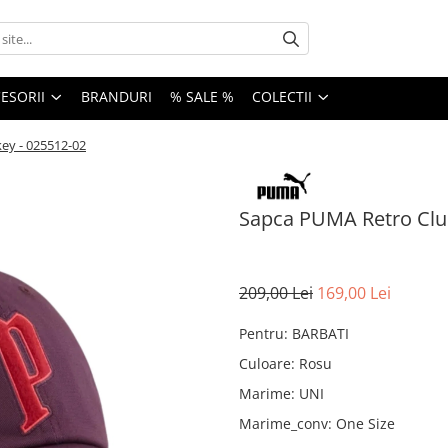
ESORII
BRANDURI
% SALE %
COLECTII
ey - 025512-02
Sapca PUMA Retro Club
209,00 Lei
169,00 Lei
Pentru
:
BARBATI
Culoare
:
Rosu
Marime
:
UNI
Marime_conv
:
One Size