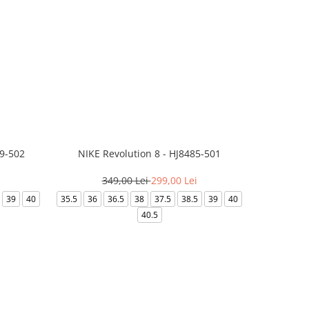
99-502
NIKE Revolution 8 - HJ8485-501
Saboti 
349,00 Lei
299,00 Lei
3
39
40
35.5
36
36.5
38
37.5
38.5
39
40
36-
40.5