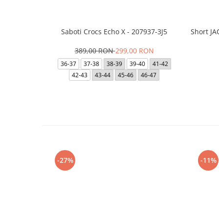
Saboti Crocs Echo X - 207937-3J5
Short J
389,00 RON
299,00 RON
36-37
37-38
38-39
39-40
41-42
42-43
43-44
45-46
46-47
-27%
-11%