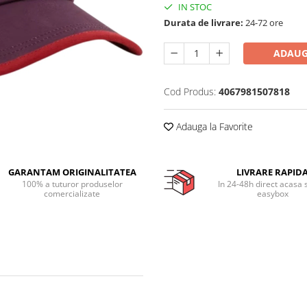
IN STOC
Durata de livrare:
24-72 ore
ADAUG
Cod Produs:
4067981507818
Adauga la Favorite
GARANTAM ORIGINALITATEA
LIVRARE RAPID
100% a tuturor produselor
In 24-48h direct acasa 
comercializate
easybox