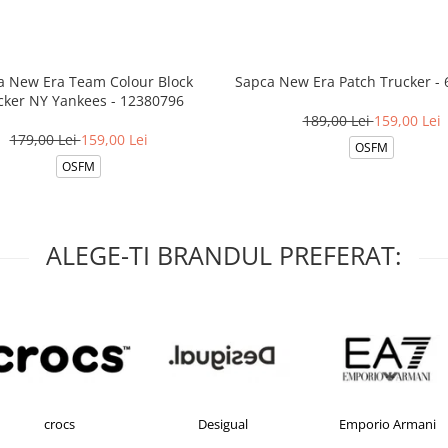
a New Era Team Colour Block
Sapca New Era Patch Trucker -
cker NY Yankees - 12380796
189,00 Lei
159,00 Lei
179,00 Lei
159,00 Lei
OSFM
OSFM
ALEGE-TI BRANDUL PREFERAT:
Desigual
Emporio Armani
FILA