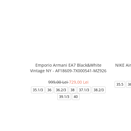
Emporio Armani EA7 Black&White
NIKE Ai
Vintage NY - AF18609-7X000541-MZ926
999,00 Lei
729,00 Lei
35.5
3
35.1/3
36
36.2/3
38
37.1/3
38.2/3
39.1/3
40