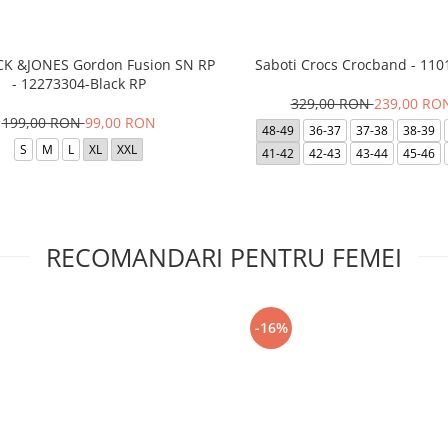
ACK &JONES Gordon Fusion SN RP
Saboti Crocs Crocband - 110
- 12273304-Black RP
329,00 RON
239,00 RO
199,00 RON
99,00 RON
48-49
36-37
37-38
38-39
S
M
L
XL
XXL
41-42
42-43
43-44
45-46
RECOMANDARI PENTRU FEMEI
-16%