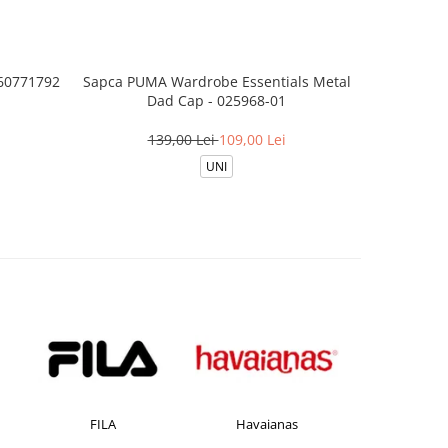
 60771792
Sapca PUMA Wardrobe Essentials Metal
Sapca Jord
Dad Cap - 025968-01
1
139,00 Lei
109,00 Lei
UNI
Havaianas
JACK &JONES
Jor