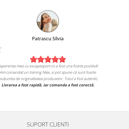
Birzoi Miruna
Patra
Experiența mea cu escapespo
 mulțumita de achiziția mea de pe
Am comandat un trening Ni
escapesport.ro!
mulțumita de originalitatea
reche de sneakers Jordan și sunt extrem
Livrarea a fost rapidă
a cu modul in care mi se potrivesc.
racteristicile specifice mărcii, iar calitatea
este excelentă.
SUPORT CLIENTI