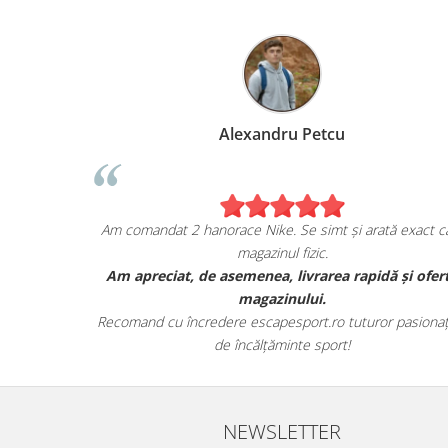
Marius Anghel
Sunt extrem de bucuros de achiziția mea de pe
Am coma
escapesport.ro!
Am comandat un pair de sneakers JORDAN, și sunt cu
Am apr
adevărat impresionat de calitatea lor.
Au venit în ambalajul lor autentic și au avut toate detaliile
Recomand
specifice mărcii.
NEWSLETTER