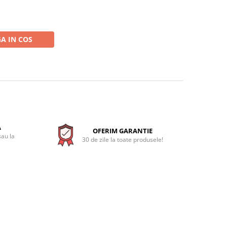
A IN COS
A
OFERIM GARANTIE
sau la
30 de zile la toate produsele!