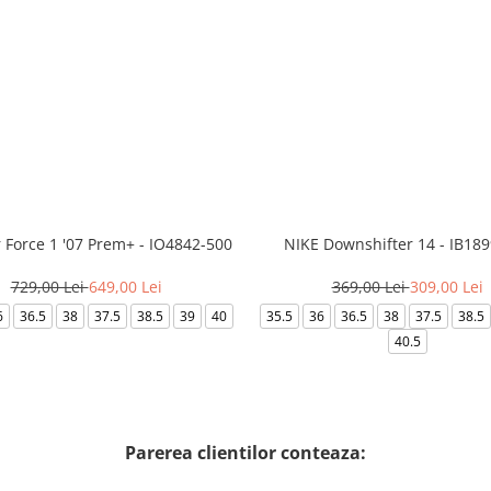
r Force 1 '07 Prem+ - IO4842-500
NIKE Downshifter 14 - IB18
729,00 Lei
649,00 Lei
369,00 Lei
309,00 Lei
6
36.5
38
37.5
38.5
39
40
35.5
36
36.5
38
37.5
38.5
40.5
Parerea clientilor conteaza: