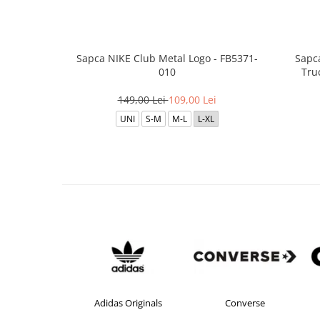
Sapca NIKE Club Metal Logo - FB5371-
Sapc
010
Tru
149,00 Lei
109,00 Lei
UNI
S-M
M-L
L-XL
idas Originals
Converse
crocs