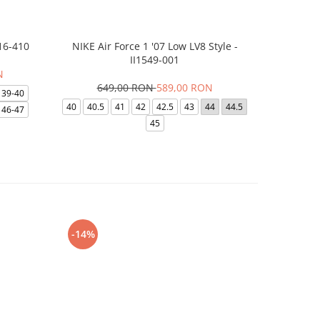
16-410
NIKE Air Force 1 '07 Low LV8 Style -
Saboti Cr
II1549-001
N
649,00 RON
589,00 RON
32
39-40
40
40.5
41
42
42.5
43
44
44.5
48-49
46-47
45
-14%
-24%