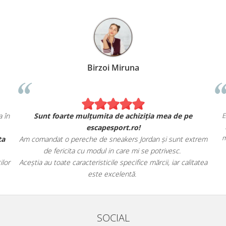
Alexandru Petcu
ndat 2 hanorace Nike. Se simt și arată exact ca în
Sunt foarte
magazinul fizic.
eciat, de asemenea, livrarea rapidă și oferta
Am comandat o pe
magazinului.
de fericit
 cu încredere escapesport.ro tuturor pasionaților
Aceștia au toate ca
de încălțăminte sport!
SOCIAL