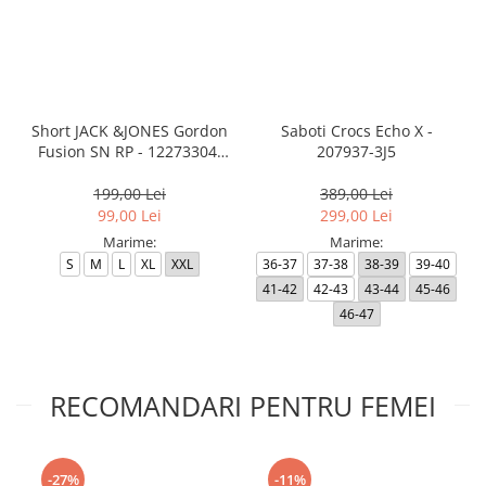
Short JACK &JONES Gordon
Saboti Crocs Echo X -
Fusion SN RP - 12273304-
207937-3J5
Black RP
199,00 Lei
389,00 Lei
99,00 Lei
299,00 Lei
Marime:
Marime:
S
M
L
XL
XXL
36-37
37-38
38-39
39-40
41-42
42-43
43-44
45-46
46-47
RECOMANDARI PENTRU FEMEI
-27%
-11%