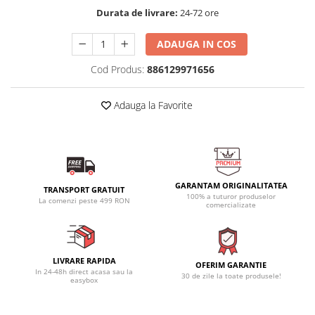
Durata de livrare:
24-72 ore
ADAUGA IN COS
Cod Produs:
886129971656
Adauga la Favorite
GARANTAM ORIGINALITATEA
TRANSPORT GRATUIT
100% a tuturor produselor
La comenzi peste 499 RON
comercializate
LIVRARE RAPIDA
OFERIM GARANTIE
In 24-48h direct acasa sau la
30 de zile la toate produsele!
easybox