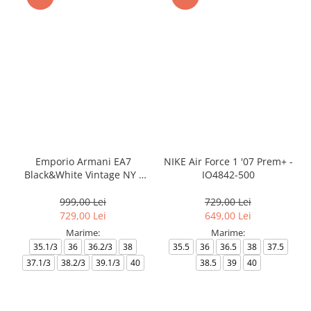
Emporio Armani EA7
NIKE Air Force 1 '07 Prem+ -
Black&White Vintage NY -
IO4842-500
AF18609-7X000541-MZ926
999,00 Lei
729,00 Lei
729,00 Lei
649,00 Lei
Marime:
Marime:
35.1/3
36
36.2/3
38
35.5
36
36.5
38
37.5
37.1/3
38.2/3
39.1/3
40
38.5
39
40