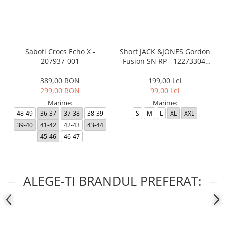
Saboti Crocs Echo X -
Short JACK &JONES Gordon
207937-001
Fusion SN RP - 12273304-
Black RP
389,00 RON
199,00 Lei
299,00 RON
99,00 Lei
Marime:
Marime:
48-49
36-37
37-38
38-39
S
M
L
XL
XXL
39-40
41-42
42-43
43-44
45-46
46-47
ALEGE-TI BRANDUL PREFERAT: