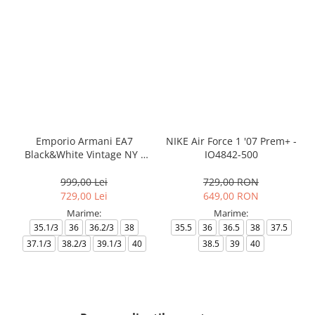
Emporio Armani EA7
NIKE Air Force 1 '07 Prem+ -
Black&White Vintage NY -
IO4842-500
AF18609-7X000541-MZ926
999,00 Lei
729,00 RON
729,00 Lei
649,00 RON
Marime:
Marime:
35.1/3
36
36.2/3
38
35.5
36
36.5
38
37.5
37.1/3
38.2/3
39.1/3
40
38.5
39
40