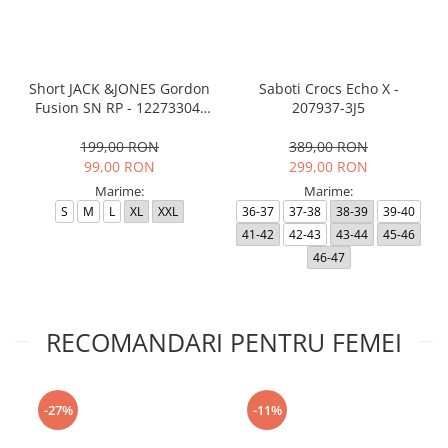
Short JACK &JONES Gordon
Saboti Crocs Echo X -
Fusion SN RP - 12273304-
207937-3J5
Black RP
199,00 RON
389,00 RON
99,00 RON
299,00 RON
Marime:
Marime:
S
M
L
XL
XXL
36-37
37-38
38-39
39-40
41-42
42-43
43-44
45-46
46-47
RECOMANDARI PENTRU FEMEI
-27%
-11%