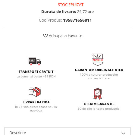
STOC EPUIZAT
Durata de livrare:
24-72 ore
Cod Produs:
195871656811
Adauga la Favorite
GARANTAM ORIGINALITATEA
TRANSPORT GRATUIT
100% a tuturor produselor
La comenzi peste 499 RON
comercializate
LIVRARE RAPIDA
OFERIM GARANTIE
In 24-48h direct acasa sau la
30 de zile la toate produsele!
easybox
Descriere