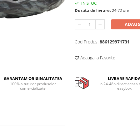
IN STOC
Durata de livrare:
24-72 ore
ADAUG
Cod Produs:
886129971731
Adauga la Favorite
GARANTAM ORIGINALITATEA
LIVRARE RAPID
100% a tuturor produselor
In 24-48h direct acasa 
comercializate
easybox