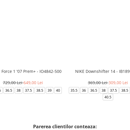
r Force 1 '07 Prem+ - IO4842-500
NIKE Downshifter 14 - IB18
729,00 Lei
649,00 Lei
369,00 Lei
309,00 Lei
6
36.5
38
37.5
38.5
39
40
35.5
36
36.5
38
37.5
38.5
40.5
Parerea clientilor conteaza: