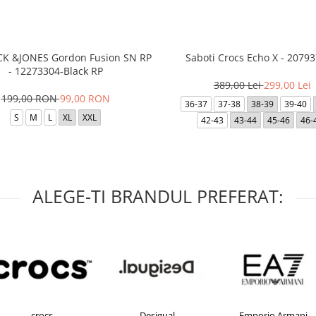
ACK &JONES Gordon Fusion SN RP
Saboti Crocs Echo X - 20793
- 12273304-Black RP
389,00 Lei
299,00 Lei
199,00 RON
99,00 RON
36-37
37-38
38-39
39-40
S
M
L
XL
XXL
42-43
43-44
45-46
46-
ALEGE-TI BRANDUL PREFERAT:
Desigual
Emporio Armani
FI