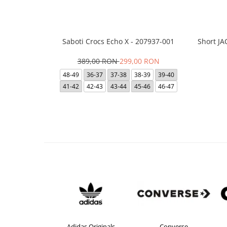
Saboti Crocs Echo X - 207937-001
Short J
389,00 RON
299,00 RON
48-49
36-37
37-38
38-39
39-40
41-42
42-43
43-44
45-46
46-47
Adidas Originals
Converse
crocs