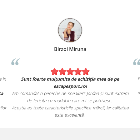
dru Petcu
Birzoi Mirun
. Se simt și arată exact ca în
Sunt foarte mulțumita de achi
nul fizic.
escapesport.ro
, livrarea rapidă și oferta
Am comandat o pereche de sneakers 
zinului.
de fericita cu modul in care m
esport.ro tuturor pasionaților
Aceștia au toate caracteristicile specifi
ăminte sport!
este excelentă.