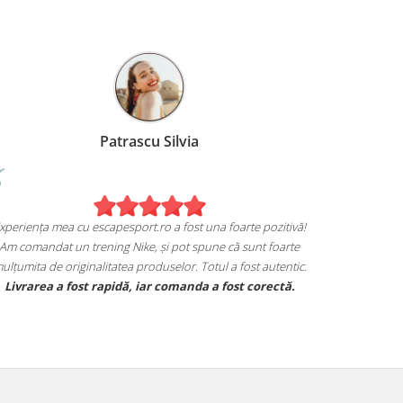
a
Patrascu Silvia
Experiența mea cu escapesport.ro a fost una foar
ziția mea de pe
Am comandat un trening Nike, și pot spune că s
!
mulțumita de originalitatea produselor. Totul a fo
Jordan și sunt extrem
Livrarea a fost rapidă, iar comanda a fost
i se potrivesc.
ce mărcii, iar calitatea