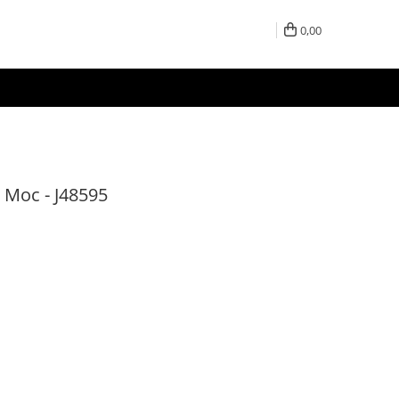
0,00
 Moc - J48595