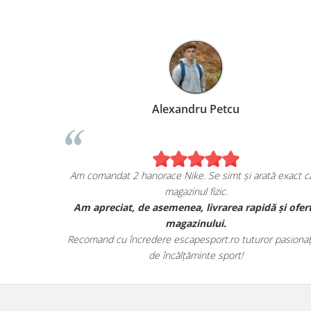
Marius Anghel
Alexan
e bucuros de achiziția mea de pe
Am comandat 2 hanorace Nike
escapesport.ro!
magazi
pair de sneakers JORDAN, și sunt cu
Am apreciat, de asemenea
 impresionat de calitatea lor.
maga
ul lor autentic și au avut toate detaliile
Recomand cu încredere escap
specifice mărcii.
de încălț