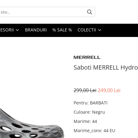
ESORII
BRANDURI
% SALE %
COLECTII
Saboti MERRELL Hydro
299,00 Lei
249,00 Lei
Pentru
:
BARBATI
Culoare
:
Negru
Marime
:
44
Marime_conv
:
44 EU