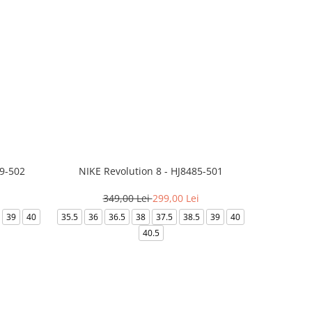
99-502
NIKE Revolution 8 - HJ8485-501
Saboti 
349,00 Lei
299,00 Lei
3
39
40
35.5
36
36.5
38
37.5
38.5
39
40
36-
40.5