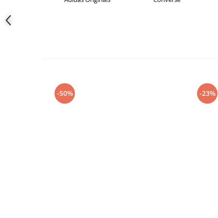
-50%
-23%