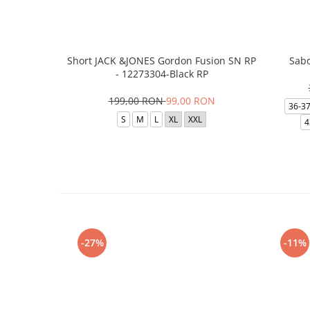
Short JACK &JONES Gordon Fusion SN RP
Sabo
- 12273304-Black RP
199,00 RON
99,00 RON
36-3
S
M
L
XL
XXL
4
-27%
-11%