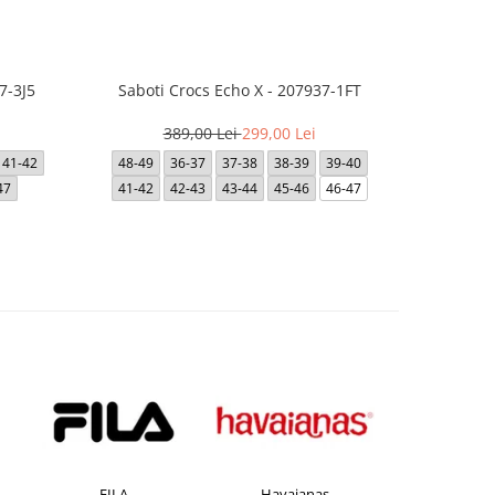
7-3J5
Saboti Crocs Echo X - 207937-1FT
Saboti Cro
389,00 Lei
299,00 Lei
3
41-42
48-49
36-37
37-38
38-39
39-40
36-37
47
41-42
42-43
43-44
45-46
46-47
LA
Havaianas
JACK &JONES