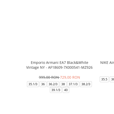
Emporio Armani EA7 Black&White
NIKE Ai
Vintage NY - AF18609-7X000541-MZ926
999,00 RON
729,00 RON
35.5
3
35.1/3
36
36.2/3
38
37.1/3
38.2/3
39.1/3
40