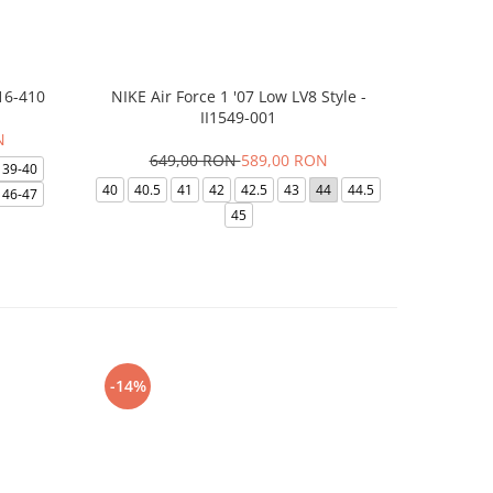
16-410
NIKE Air Force 1 '07 Low LV8 Style -
Papuci Jor
II1549-001
N
649,00 RON
589,00 RON
169,
39-40
40
40.5
41
42
42.5
43
44
44.5
49.5
40
46-47
45
-14%
-24%