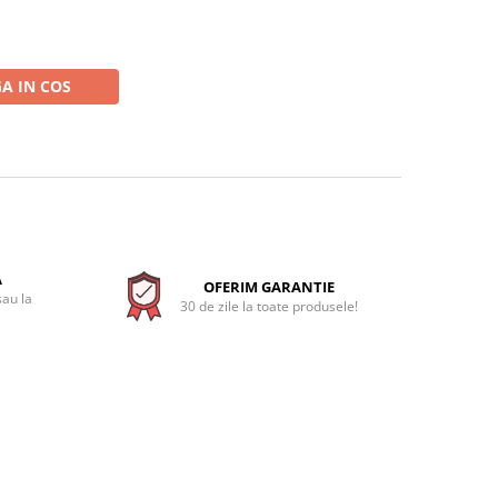
A IN COS
A
OFERIM GARANTIE
sau la
30 de zile la toate produsele!