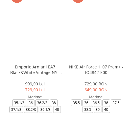
Emporio Armani EA7
NIKE Air Force 1 '07 Prem+ -
Black&White Vintage NY -
IO4842-500
AF18609-7X000541-MZ926
999,00 Lei
729,00 RON
729,00 Lei
649,00 RON
Marime:
Marime:
35.1/3
36
36.2/3
38
35.5
36
36.5
38
37.5
37.1/3
38.2/3
39.1/3
40
38.5
39
40