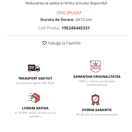
Reducerea se aplica in limita stocului disponibil
STOC EPUIZAT
Durata de livrare:
24-72 ore
Cod Produs:
195245445331
Adauga la Favorite
GARANTAM ORIGINALITATEA
TRANSPORT GRATUIT
100% a tuturor produselor
La comenzi peste 499 RON
comercializate
LIVRARE RAPIDA
OFERIM GARANTIE
In 24-48h direct acasa sau la
30 de zile la toate produsele!
easybox