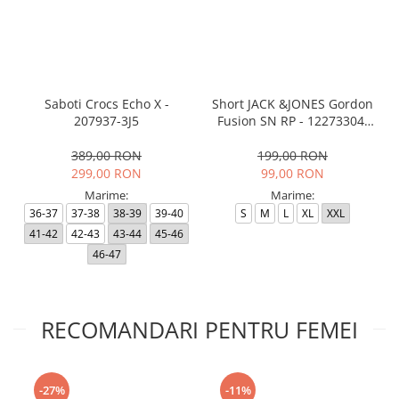
Saboti Crocs Echo X -
Short JACK &JONES Gordon
207937-3J5
Fusion SN RP - 12273304-
Black RP
389,00 RON
199,00 RON
299,00 RON
99,00 RON
Marime:
Marime:
36-37
37-38
38-39
39-40
S
M
L
XL
XXL
41-42
42-43
43-44
45-46
46-47
RECOMANDARI PENTRU FEMEI
-27%
-11%