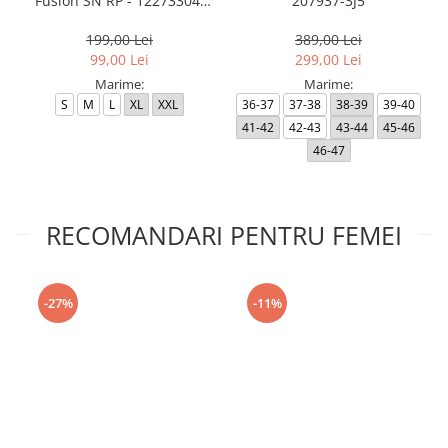
Fusion SN RP - 12273304-
207937-3J5
Black RP
199,00 Lei
389,00 Lei
99,00 Lei
299,00 Lei
Marime:
Marime:
S
M
L
XL
XXL
36-37
37-38
38-39
39-40
41-42
42-43
43-44
45-46
46-47
RECOMANDARI PENTRU FEMEI
-27%
-11%