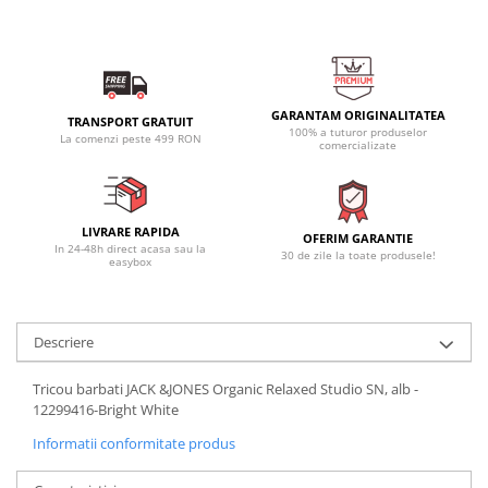
GARANTAM ORIGINALITATEA
TRANSPORT GRATUIT
100% a tuturor produselor
La comenzi peste 499 RON
comercializate
LIVRARE RAPIDA
OFERIM GARANTIE
In 24-48h direct acasa sau la
30 de zile la toate produsele!
easybox
Descriere
Tricou barbati JACK &JONES Organic Relaxed Studio SN, alb -
12299416-Bright White
Informatii conformitate produs