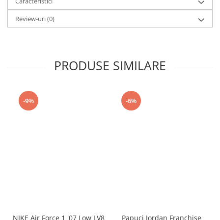
Caracteristici
Review-uri
(0)
PRODUSE SIMILARE
-9%
-6%
NIKE Air Force 1 '07 Low LV8
Papuci Jordan Franchise