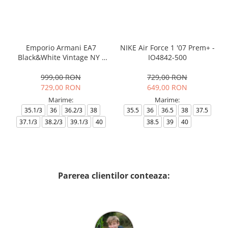
Emporio Armani EA7
NIKE Air Force 1 '07 Prem+ -
Black&White Vintage NY -
IO4842-500
AF18609-7X000541-MZ926
999,00 RON
729,00 RON
729,00 RON
649,00 RON
Marime:
Marime:
35.1/3
36
36.2/3
38
35.5
36
36.5
38
37.5
37.1/3
38.2/3
39.1/3
40
38.5
39
40
Parerea clientilor conteaza: