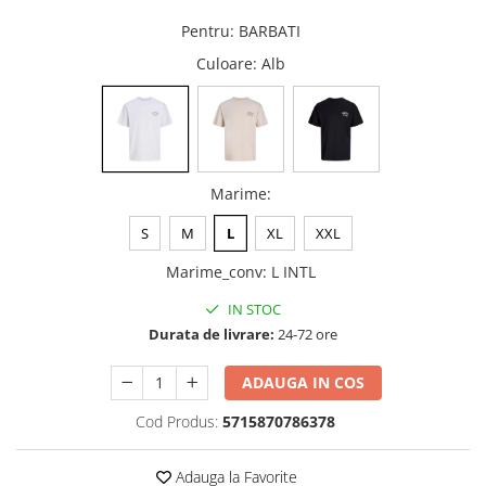
Pentru
:
BARBATI
Culoare
: Alb
Marime
:
S
M
L
XL
XXL
Marime_conv
:
L INTL
IN STOC
Durata de livrare:
24-72 ore
ADAUGA IN COS
Cod Produs:
5715870786378
Adauga la Favorite