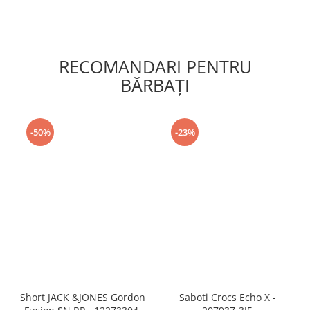
RECOMANDARI PENTRU
BĂRBAŢI
-50%
-23%
Short JACK &JONES Gordon
Saboti Crocs Echo X -