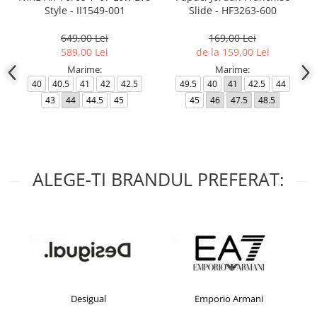
Style - II1549-001
Slide - HF3263-600
649,00 Lei
169,00 Lei
589,00 Lei
de la 159,00 Lei
Marime:
Marime:
40
40.5
41
42
42.5
49.5
40
41
42.5
44
43
44
44.5
45
45
46
47.5
48.5
ALEGE-TI BRANDUL PREFERAT:
Desigual
Emporio Armani