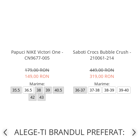
Papuci NIKE Victori One -
Saboti Crocs Bubble Crush -
CN9677-005
210061-214
179,00 RON
449,00 RON
149,00 RON
319,00 RON
Marime:
Marime:
35.5
36.5
38
39
40.5
36-37
37-38
38-39
39-40
42
43
ALEGE-TI BRANDUL PREFERAT: