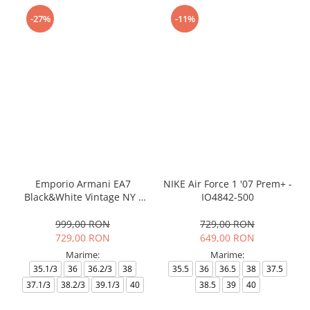
-27%
-11%
Emporio Armani EA7
NIKE Air Force 1 '07 Prem+ -
Black&White Vintage NY -
IO4842-500
AF18609-7X000541-MZ926
999,00 RON
729,00 RON
729,00 RON
649,00 RON
Marime:
Marime:
35.1/3
36
36.2/3
38
35.5
36
36.5
38
37.5
37.1/3
38.2/3
39.1/3
40
38.5
39
40