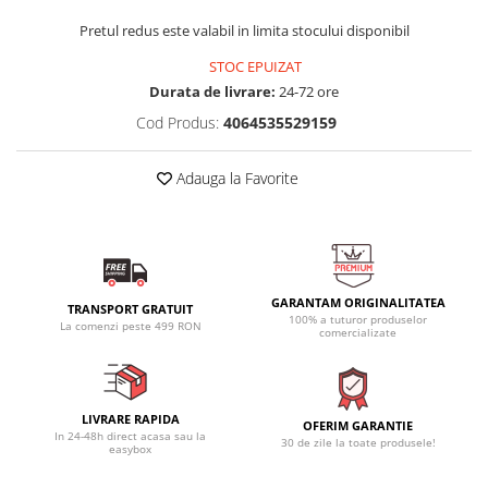
Pretul redus este valabil in limita stocului disponibil
STOC EPUIZAT
Durata de livrare:
24-72 ore
Cod Produs:
4064535529159
Adauga la Favorite
GARANTAM ORIGINALITATEA
TRANSPORT GRATUIT
100% a tuturor produselor
La comenzi peste 499 RON
comercializate
LIVRARE RAPIDA
OFERIM GARANTIE
In 24-48h direct acasa sau la
30 de zile la toate produsele!
easybox