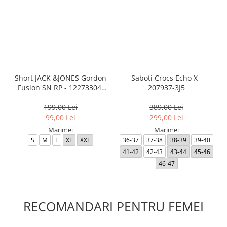
Short JACK &JONES Gordon
Saboti Crocs Echo X -
Fusion SN RP - 12273304-
207937-3J5
Black RP
199,00 Lei
389,00 Lei
99,00 Lei
299,00 Lei
Marime:
Marime:
S
M
L
XL
XXL
36-37
37-38
38-39
39-40
41-42
42-43
43-44
45-46
46-47
RECOMANDARI PENTRU FEMEI