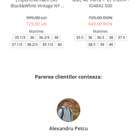
Black&White Vintage NY -
IO4842-500
AF18609-7X000541-MZ926
999,00 Lei
729,00 RON
729,00 Lei
649,00 RON
Marime:
Marime:
35.1/3
36
36.2/3
38
35.5
36
36.5
38
37.5
37.1/3
38.2/3
39.1/3
40
38.5
39
40
Parerea clientilor conteaza:
Alexandru Petcu