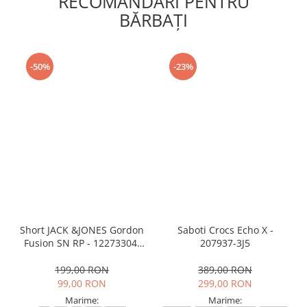
RECOMANDARI PENTRU
BĂRBAŢI
-50%
-23%
Short JACK &JONES Gordon
Saboti Crocs Echo X -
Fusion SN RP - 12273304-
207937-3J5
Black RP
199,00 RON
389,00 RON
99,00 RON
299,00 RON
Marime:
Marime: