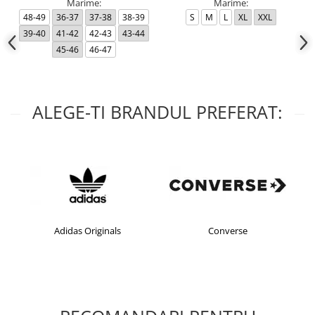
Marime:
Marime:
48-49
36-37
37-38
38-39
S
M
L
XL
XXL
39-40
41-42
42-43
43-44
45-46
46-47
ALEGE-TI BRANDUL PREFERAT:
Adidas Originals
Converse