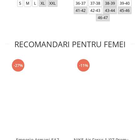
S
M
L
XL
XXL
36-37
37-38
38-39
39-40
41-42
42-43
43-44
45-46
46-47
RECOMANDARI PENTRU FEMEI
-27%
-11%
Emporio Armani EA7
NIKE Air Force 1 '07 Prem+ -