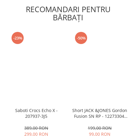
RECOMANDARI PENTRU
BĂRBAŢI
-23%
-50%
Saboti Crocs Echo X -
Short JACK &JONES Gordon
207937-3J5
Fusion SN RP - 12273304-
Black RP
389,00 RON
199,00 RON
299,00 RON
99,00 RON