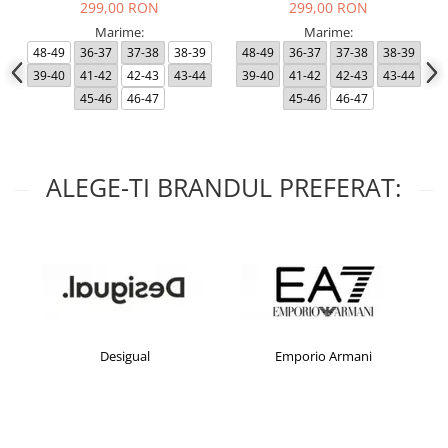
299,00 RON
299,00 RON
Marime:
Marime:
48-49
36-37
37-38
38-39
48-49
36-37
37-38
38-39
39-40
41-42
42-43
43-44
39-40
41-42
42-43
43-44
45-46
46-47
45-46
46-47
ALEGE-TI BRANDUL PREFERAT:
Desigual
Emporio Armani