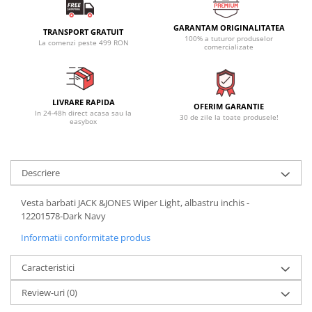
GARANTAM ORIGINALITATEA
TRANSPORT GRATUIT
100% a tuturor produselor
La comenzi peste 499 RON
comercializate
LIVRARE RAPIDA
OFERIM GARANTIE
In 24-48h direct acasa sau la
30 de zile la toate produsele!
easybox
Descriere
Vesta barbati JACK &JONES Wiper Light, albastru inchis -
12201578-Dark Navy
Informatii conformitate produs
Caracteristici
Review-uri
(0)