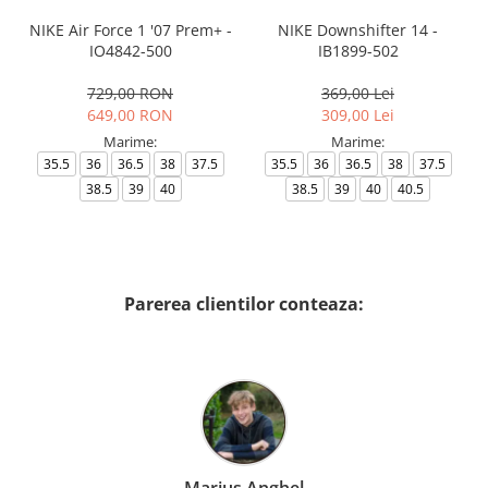
NIKE Air Force 1 '07 Prem+ -
NIKE Downshifter 14 -
IO4842-500
IB1899-502
729,00 RON
369,00 Lei
649,00 RON
309,00 Lei
Marime:
Marime:
35.5
36
36.5
38
37.5
35.5
36
36.5
38
37.5
38.5
39
40
38.5
39
40
40.5
Parerea clientilor conteaza: