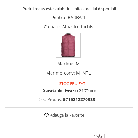
Pretul redus este valabil in limita stocului disponibil
Pentru
:
BARBATI
Culoare
: Albastru inchis
Marime
:
M
Marime_conv
:
M INTL
STOC EPUIZAT
Durata de livrare:
24-72 ore
Cod Produs:
5715212270329
Adauga la Favorite