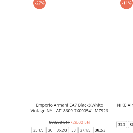
-27%
-11%
Emporio Armani EA7 Black&White
NIKE Ai
Vintage NY - AF18609-7X000541-MZ926
999,00 Lei
729,00 Lei
35.5
3
35.1/3
36
36.2/3
38
37.1/3
38.2/3