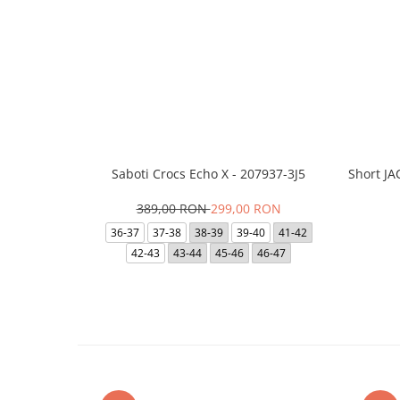
Saboti Crocs Echo X - 207937-3J5
Short J
389,00 RON
299,00 RON
36-37
37-38
38-39
39-40
41-42
42-43
43-44
45-46
46-47