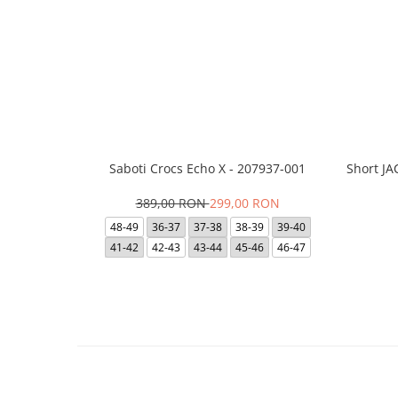
Saboti Crocs Echo X - 207937-001
Short J
389,00 RON
299,00 RON
48-49
36-37
37-38
38-39
39-40
41-42
42-43
43-44
45-46
46-47