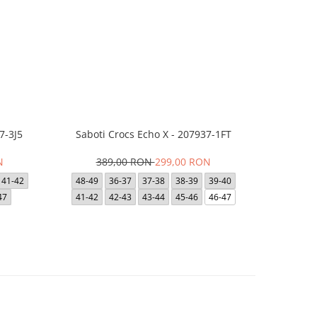
7-3J5
Saboti Crocs Echo X - 207937-1FT
Short JACK
- 12
N
389,00 RON
299,00 RON
1
41-42
48-49
36-37
37-38
38-39
39-40
47
41-42
42-43
43-44
45-46
46-47