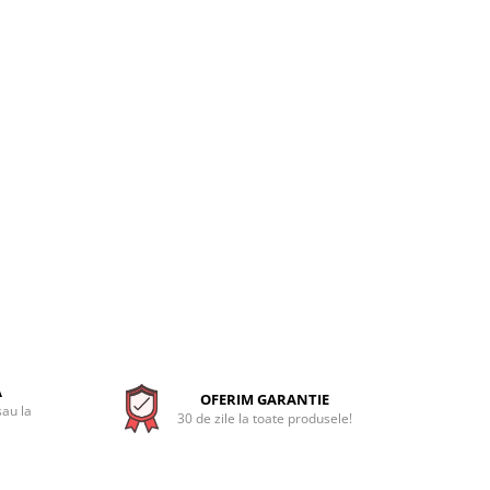
A
OFERIM GARANTIE
sau la
30 de zile la toate produsele!