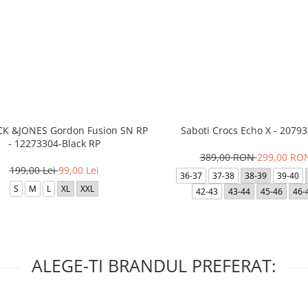
ACK &JONES Gordon Fusion SN RP
Saboti Crocs Echo X - 20793
- 12273304-Black RP
389,00 RON
299,00 RO
199,00 Lei
99,00 Lei
36-37
37-38
38-39
39-40
S
M
L
XL
XXL
42-43
43-44
45-46
46-
ALEGE-TI BRANDUL PREFERAT: