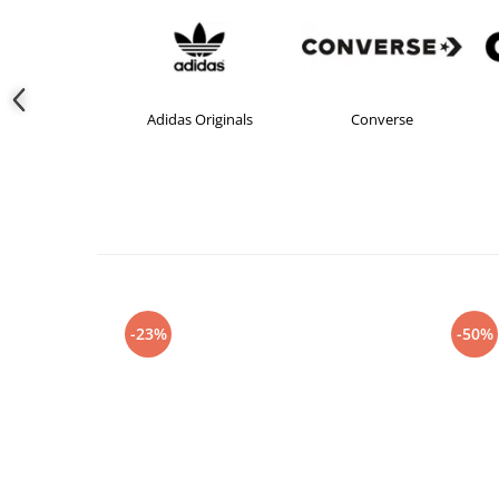
Adidas Originals
Converse
crocs
-23%
-50%