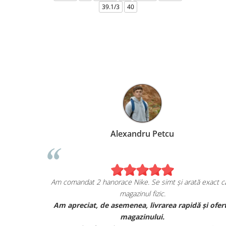
39.1/3
40
Marius Anghel
xtrem de bucuros de achiziția mea de pe
Am comandat 2 hanor
escapesport.ro!
ndat un pair de sneakers JORDAN, și sunt cu
Am apreciat, de a
adevărat impresionat de calitatea lor.