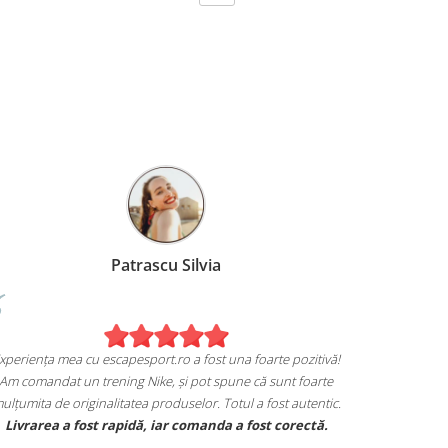
 Miruna
Patrascu Silvia
Experiența mea cu escapesport.ro a fost
 de achiziția mea de pe
Am comandat un trening Nike, și pot s
port.ro!
mulțumita de originalitatea produselor. T
eakers Jordan și sunt extrem
Livrarea a fost rapidă, iar comand
n care mi se potrivesc.