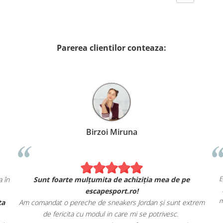
Parerea clientilor conteaza:
Alexandru Petcu
Birzoi
ace Nike. Se simt și arată exact ca în
Sunt foarte mulțumita
magazinul fizic.
escapes
semenea, livrarea rapidă și oferta
Am comandat o pereche de sn
magazinului.
de fericita cu modul i