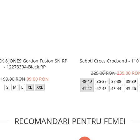
ACK &JONES Gordon Fusion SN RP
Saboti Crocs Crocband - 110
- 12273304-Black RP
329,00 RON
239,00 RO
199,00 RON
99,00 RON
48-49
36-37
37-38
38-39
S
M
L
XL
XXL
41-42
42-43
43-44
45-46
RECOMANDARI PENTRU FEMEI