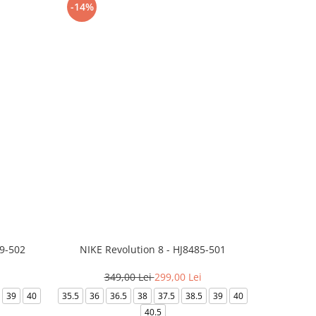
-14%
-24%
99-502
NIKE Revolution 8 - HJ8485-501
Saboti 
349,00 Lei
299,00 Lei
3
39
40
35.5
36
36.5
38
37.5
38.5
39
40
36-
40.5