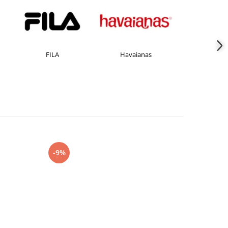
Havaianas
JACK &JONES
-9%
-27%