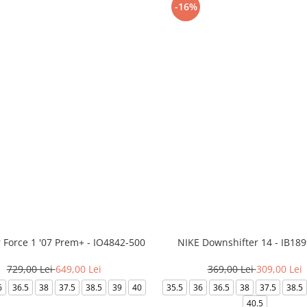
-16%
r Force 1 '07 Prem+ - IO4842-500
NIKE Downshifter 14 - IB18
729,00 Lei
649,00 Lei
369,00 Lei
309,00 Lei
6
36.5
38
37.5
38.5
39
40
35.5
36
36.5
38
37.5
38.5
40.5