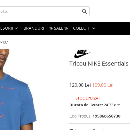
ESORII
BRANDURI
% SALE %
COLECTII
7-407
Tricou NIKE Essentials
129,00 Lei
109,00 Lei
STOC EPUIZAT
Durata de livrare:
24-72 ore
Cod Produs:
195868650730