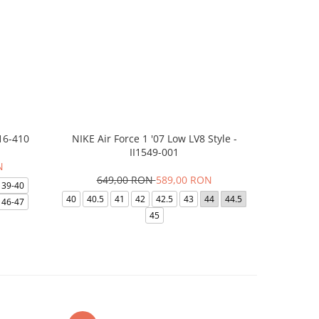
16-410
NIKE Air Force 1 '07 Low LV8 Style -
Saboti Cr
II1549-001
N
649,00 RON
589,00 RON
32
39-40
40
40.5
41
42
42.5
43
44
44.5
48-49
46-47
45