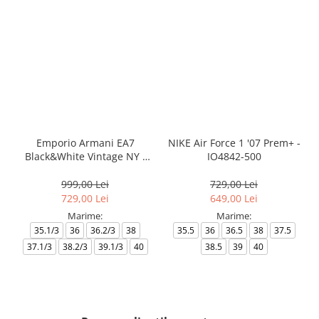
Emporio Armani EA7
NIKE Air Force 1 '07 Prem+ -
Black&White Vintage NY -
IO4842-500
AF18609-7X000541-MZ926
999,00 Lei
729,00 Lei
729,00 Lei
649,00 Lei
Marime:
Marime:
35.1/3
36
36.2/3
38
35.5
36
36.5
38
37.5
37.1/3
38.2/3
39.1/3
40
38.5
39
40