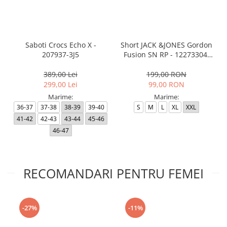
Saboti Crocs Echo X -
Short JACK &JONES Gordon
207937-3J5
Fusion SN RP - 12273304-
Black RP
389,00 Lei
199,00 RON
299,00 Lei
99,00 RON
Marime:
Marime:
36-37
37-38
38-39
39-40
S
M
L
XL
XXL
41-42
42-43
43-44
45-46
46-47
RECOMANDARI PENTRU FEMEI
-27%
-11%