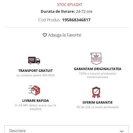
STOC EPUIZAT
Durata de livrare:
24-72 ore
Cod Produs:
195868346817
Adauga la Favorite
GARANTAM ORIGINALITATEA
TRANSPORT GRATUIT
100% a tuturor produselor
La comenzi peste 499 RON
comercializate
LIVRARE RAPIDA
OFERIM GARANTIE
In 24-48h direct acasa sau la
30 de zile la toate produsele!
easybox
Descriere