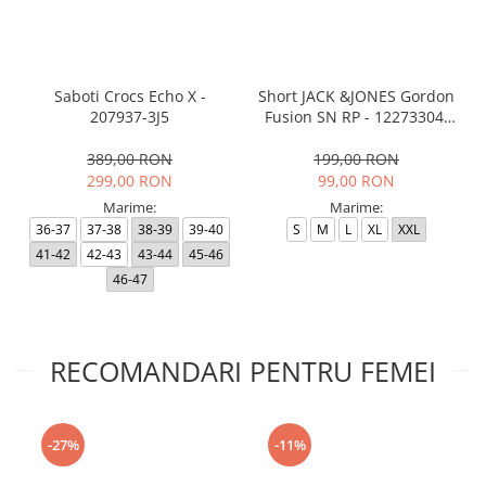
Saboti Crocs Echo X -
Short JACK &JONES Gordon
207937-3J5
Fusion SN RP - 12273304-
Black RP
389,00 RON
199,00 RON
299,00 RON
99,00 RON
Marime:
Marime:
36-37
37-38
38-39
39-40
S
M
L
XL
XXL
41-42
42-43
43-44
45-46
46-47
RECOMANDARI PENTRU FEMEI
-27%
-11%