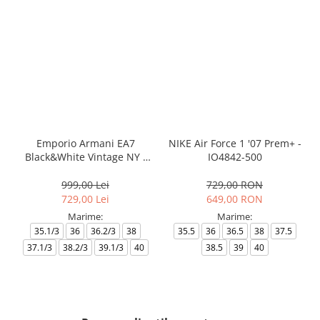
Emporio Armani EA7
NIKE Air Force 1 '07 Prem+ -
Black&White Vintage NY -
IO4842-500
AF18609-7X000541-MZ926
999,00 Lei
729,00 RON
729,00 Lei
649,00 RON
Marime:
Marime:
35.1/3
36
36.2/3
38
35.5
36
36.5
38
37.5
37.1/3
38.2/3
39.1/3
40
38.5
39
40