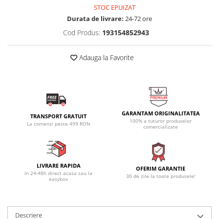
STOC EPUIZAT
Durata de livrare:
24-72 ore
Cod Produs:
193154852943
Adauga la Favorite
GARANTAM ORIGINALITATEA
TRANSPORT GRATUIT
100% a tuturor produselor
La comenzi peste 499 RON
comercializate
LIVRARE RAPIDA
OFERIM GARANTIE
In 24-48h direct acasa sau la
30 de zile la toate produsele!
easybox
Descriere