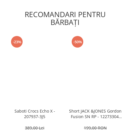
RECOMANDARI PENTRU
BĂRBAŢI
-23%
-50%
Saboti Crocs Echo X -
Short JACK &JONES Gordon
207937-3J5
Fusion SN RP - 12273304-
Black RP
389,00 Lei
199,00 RON