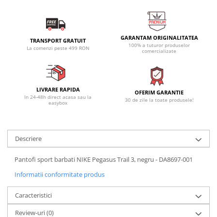
GARANTAM ORIGINALITATEA
TRANSPORT GRATUIT
100% a tuturor produselor
La comenzi peste 499 RON
comercializate
LIVRARE RAPIDA
OFERIM GARANTIE
In 24-48h direct acasa sau la
30 de zile la toate produsele!
easybox
Descriere
Pantofi sport barbati NIKE Pegasus Trail 3, negru - DA8697-001
Informatii conformitate produs
Caracteristici
Review-uri
(0)