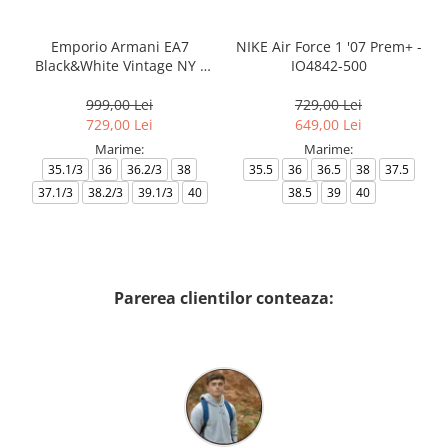
Emporio Armani EA7
NIKE Air Force 1 '07 Prem+ -
Black&White Vintage NY -
IO4842-500
AF18609-7X000541-MZ926
999,00 Lei
729,00 Lei
729,00 Lei
649,00 Lei
Marime:
Marime:
35.1/3
36
36.2/3
38
35.5
36
36.5
38
37.5
37.1/3
38.2/3
39.1/3
40
38.5
39
40
Parerea clientilor conteaza: