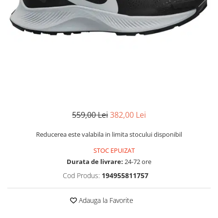
MINGI
MAIOURI
JACHETE ȘI GECI SPORT
PANTALONI SCURȚI
Graviton
crocs Jibbitz
CAMASI
VESTE
MAIOURI
Emporio Armani EA7
BLUGI
MAIOURI
BLUGI LUNGI
FULARE
Ultimate Kombat
BLUGI SCURTI
Black&White
SETURI CADOU
Classic Sneakers
MANUSI
Crusher
Core Identity
Visibility
Incaltaminte Pro Running
559,00 Lei
382,00 Lei
Ghete baschet
Reducerea este valabila in limita stocului disponibil
Ghete fotbal
STOC EPUIZAT
Geci de iarna
Durata de livrare:
24-72 ore
Jachete de primavara-toamna
Cod Produs:
194955811757
Shorturi de baie
Adauga la Favorite