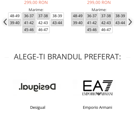
299,00 RON
299,00 RON
Marime:
Marime:
48-49
36-37
37-38
38-39
48-49
36-37
37-38
38-39
39-40
41-42
42-43
43-44
39-40
41-42
42-43
43-44
45-46
46-47
45-46
46-47
ALEGE-TI BRANDUL PREFERAT:
Desigual
Emporio Armani