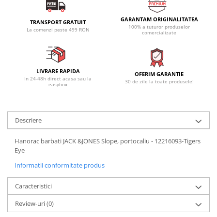
GARANTAM ORIGINALITATEA
TRANSPORT GRATUIT
100% a tuturor produselor
La comenzi peste 499 RON
comercializate
LIVRARE RAPIDA
OFERIM GARANTIE
In 24-48h direct acasa sau la
30 de zile la toate produsele!
easybox
Descriere
Hanorac barbati JACK &JONES Slope, portocaliu - 12216093-Tigers
Eye
Informatii conformitate produs
Caracteristici
Review-uri
(0)