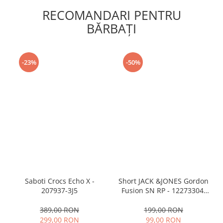
RECOMANDARI PENTRU
BĂRBAŢI
-23%
-50%
Saboti Crocs Echo X -
Short JACK &JONES Gordon
207937-3J5
Fusion SN RP - 12273304-
Black RP
389,00 RON
199,00 RON
299,00 RON
99,00 RON