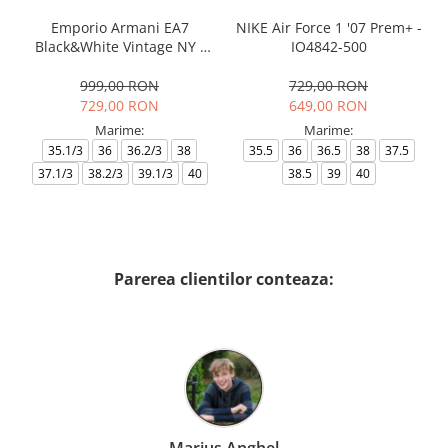
Emporio Armani EA7
NIKE Air Force 1 '07 Prem+ -
Black&White Vintage NY -
IO4842-500
AF18609-7X000541-MZ926
999,00 RON
729,00 RON
729,00 RON
649,00 RON
Marime:
Marime:
35.1/3
36
36.2/3
38
35.5
36
36.5
38
37.5
37.1/3
38.2/3
39.1/3
40
38.5
39
40
Parerea clientilor conteaza: