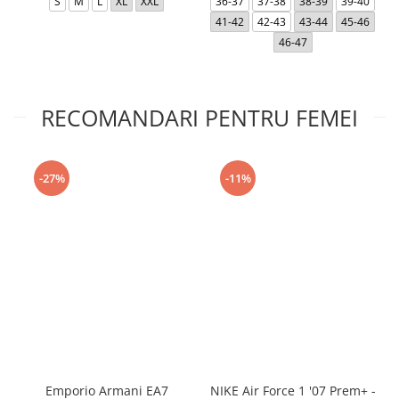
S
M
L
XL
XXL
36-37
37-38
38-39
39-40
41-42
42-43
43-44
45-46
46-47
RECOMANDARI PENTRU FEMEI
-27%
-11%
Emporio Armani EA7
NIKE Air Force 1 '07 Prem+ -