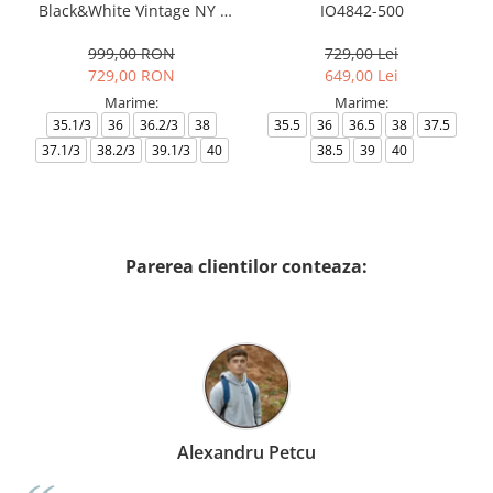
Black&White Vintage NY -
IO4842-500
AF18609-7X000541-MZ926
999,00 RON
729,00 Lei
729,00 RON
649,00 Lei
Marime:
Marime:
35.1/3
36
36.2/3
38
35.5
36
36.5
38
37.5
37.1/3
38.2/3
39.1/3
40
38.5
39
40
Parerea clientilor conteaza:
Alexandru Petcu