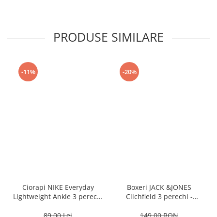
PRODUSE SIMILARE
-11%
-20%
Ciorapi NIKE Everyday
Boxeri JACK &JONES
Lightweight Ankle 3 perechi
Clichfield 3 perechi -
- SX7677-100
12113943-Burgundy
89,00 Lei
149,00 RON