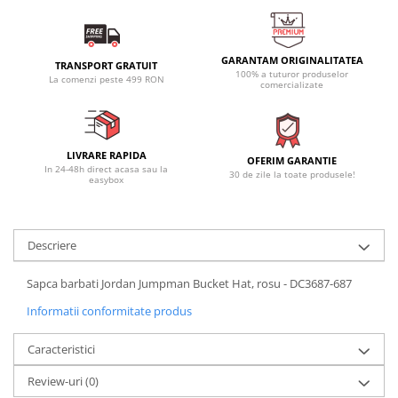
GARANTAM ORIGINALITATEA
TRANSPORT GRATUIT
100% a tuturor produselor
La comenzi peste 499 RON
comercializate
LIVRARE RAPIDA
OFERIM GARANTIE
In 24-48h direct acasa sau la
30 de zile la toate produsele!
easybox
Descriere
Sapca barbati Jordan Jumpman Bucket Hat, rosu - DC3687-687
Informatii conformitate produs
Caracteristici
Review-uri
(0)