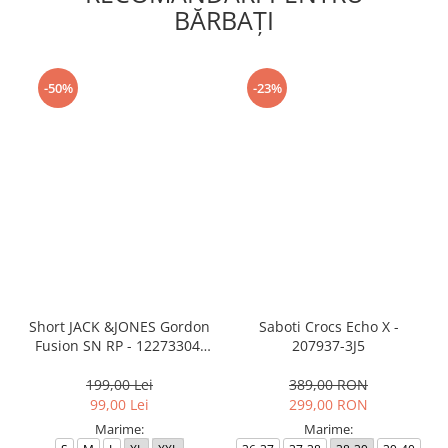
BĂRBAŢI
-50%
-23%
Short JACK &JONES Gordon
Saboti Crocs Echo X -
Fusion SN RP - 12273304-
207937-3J5
Black RP
199,00 Lei
389,00 RON
99,00 Lei
299,00 RON
Marime:
Marime: