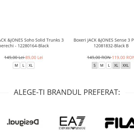
JACK &JONES Soho Solid Trunks 3
Boxeri JACK &JONES Sense 3 P
perechi - 12280164-Black
12081832-Black B
149,00 Lei
89,00 Lei
149,00 RON
119,00 RO
M
L
XL
S
M
L
XL
XXL
ALEGE-TI BRANDUL PREFERAT: