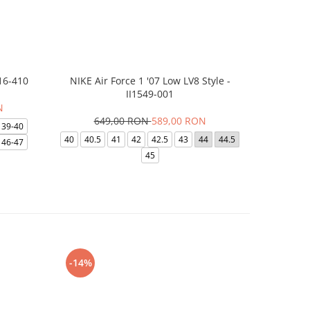
16-410
NIKE Air Force 1 '07 Low LV8 Style -
Saboti Cr
II1549-001
N
649,00 RON
589,00 RON
32
39-40
40
40.5
41
42
42.5
43
44
44.5
48-49
46-47
45
-14%
-24%