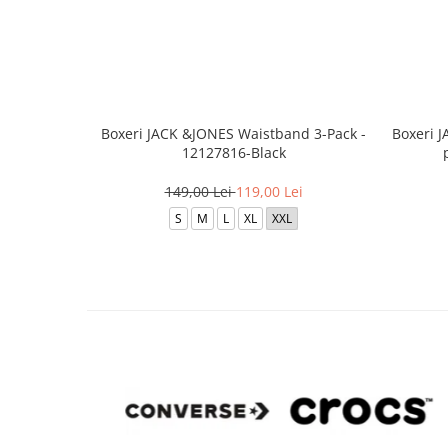
Boxeri JACK &JONES Waistband 3-Pack -
Boxeri 
12127816-Black
149,00 Lei
119,00 Lei
S
M
L
XL
XXL