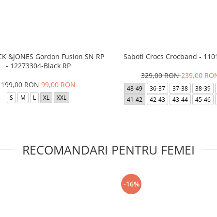
ACK &JONES Gordon Fusion SN RP
Saboti Crocs Crocband - 110
- 12273304-Black RP
329,00 RON
239,00 RO
199,00 RON
99,00 RON
48-49
36-37
37-38
38-39
S
M
L
XL
XXL
41-42
42-43
43-44
45-46
RECOMANDARI PENTRU FEMEI
-16%