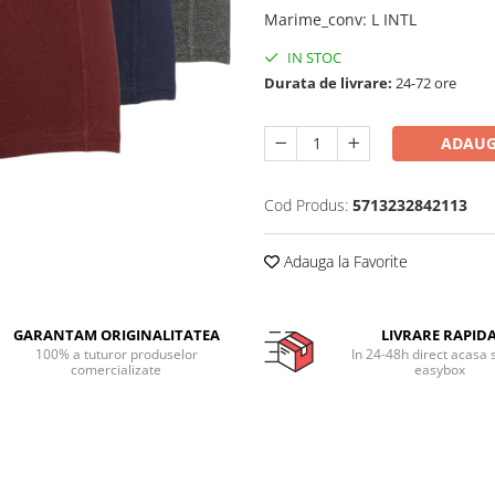
Marime_conv
:
L INTL
IN STOC
Durata de livrare:
24-72 ore
ADAUG
Cod Produs:
5713232842113
Adauga la Favorite
GARANTAM ORIGINALITATEA
LIVRARE RAPID
100% a tuturor produselor
In 24-48h direct acasa 
comercializate
easybox