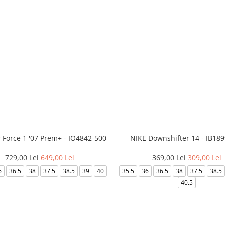
r Force 1 '07 Prem+ - IO4842-500
NIKE Downshifter 14 - IB18
729,00 Lei
649,00 Lei
369,00 Lei
309,00 Lei
6
36.5
38
37.5
38.5
39
40
35.5
36
36.5
38
37.5
38.5
40.5