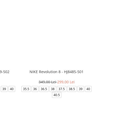
99-502
NIKE Revolution 8 - HJ8485-501
Saboti 
349,00 Lei
299,00 Lei
3
39
40
35.5
36
36.5
38
37.5
38.5
39
40
36-
40.5