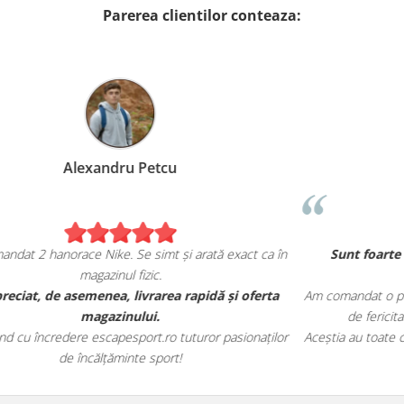
Parerea clientilor conteaza:
Alexandru Petcu
Am comandat 2 hanorace Nike. Se simt și arată exact ca în
magazinul fizic.
u
Am apreciat, de asemenea, livrarea rapidă și oferta
Am 
magazinului.
le
Recomand cu încredere escapesport.ro tuturor pasionaților
Ace
de încălțăminte sport!