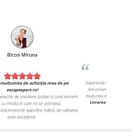
Birzoi Miruna
Experiența 
Sunt foarte mulțumita de achiziția mea de pe
Am comand
escapesport.ro!
mulțumita d
comandat o pereche de sneakers Jordan și sunt extrem
Livrarea
de fericita cu modul in care mi se potrivesc.
știa au toate caracteristicile specifice mărcii, iar calitatea
este excelentă.