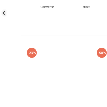
s Originals
Converse
crocs
-23%
-50%