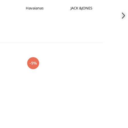
Havaianas
JACK &JONES
Jorda
-9%
-27%