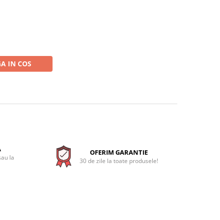
A IN COS
A
OFERIM GARANTIE
sau la
30 de zile la toate produsele!