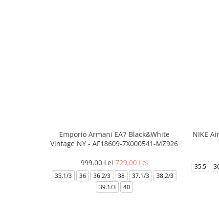
Emporio Armani EA7 Black&White
NIKE Ai
Vintage NY - AF18609-7X000541-MZ926
999,00 Lei
729,00 Lei
35.5
3
35.1/3
36
36.2/3
38
37.1/3
38.2/3
39.1/3
40