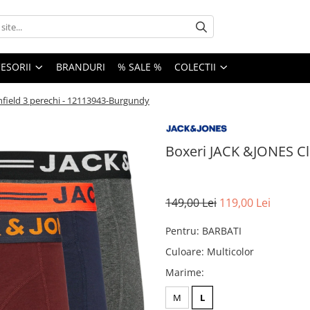
ESORII
BRANDURI
% SALE %
COLECTII
hfield 3 perechi - 12113943-Burgundy
Boxeri JACK &JONES Cl
149,00 Lei
119,00 Lei
Pentru
:
BARBATI
Culoare
:
Multicolor
Marime
:
M
L