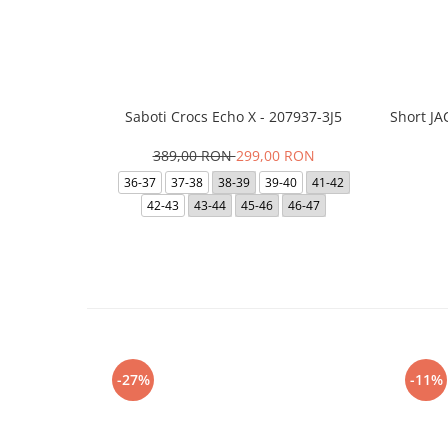
Saboti Crocs Echo X - 207937-3J5
Short J
389,00 RON
299,00 RON
36-37
37-38
38-39
39-40
41-42
42-43
43-44
45-46
46-47
-27%
-11%