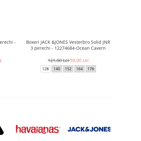
erechi -
Boxeri JACK &JONES Vesterbro Solid JNR
Boxeri JAC
3 perechi - 12274684-Ocean Cavern
Jnr -
N
121,00 Lei
59,00 Lei
128
140
152
164
176
128