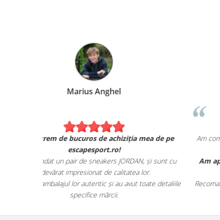
Marius Anghel
Sunt extrem de bucuros de achiziția mea de pe
escapesport.ro!
Am comandat un pair de sneakers JORDAN, și sunt c
adevărat impresionat de calitatea lor.
Au venit în ambalajul lor autentic și au avut toate detalii
specifice mărcii.