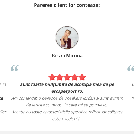
Parerea clientilor conteaza:
Alexandru Petcu
Am comandat 2 hanorace Nike. Se simt și arată exact ca în
Sunt 
magazinul fizic.
Am apreciat, de asemenea, livrarea rapidă și oferta
Am comand
magazinului.
de
Recomand cu încredere escapesport.ro tuturor pasionaților
Aceștia au 
de încălțăminte sport!