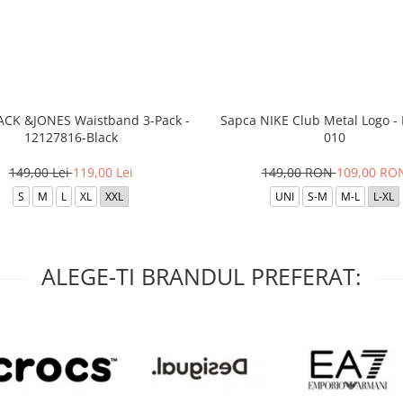
JACK &JONES Waistband 3-Pack -
Sapca NIKE Club Metal Logo -
12127816-Black
010
149,00 Lei
119,00 Lei
149,00 RON
109,00 RO
S
M
L
XL
XXL
UNI
S-M
M-L
L-XL
ALEGE-TI BRANDUL PREFERAT: