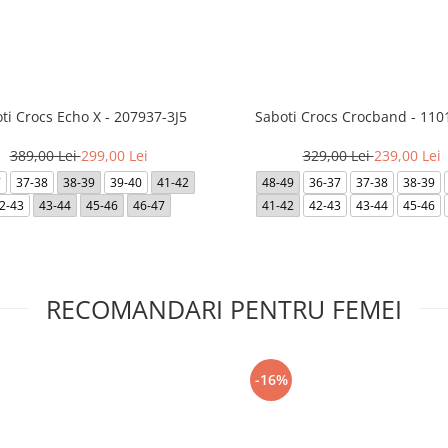
ti Crocs Echo X - 207937-3J5
Saboti Crocs Crocband - 110
389,00 Lei
299,00 Lei
329,00 Lei
239,00 Lei
7
37-38
38-39
39-40
41-42
48-49
36-37
37-38
38-39
2-43
43-44
45-46
46-47
41-42
42-43
43-44
45-46
RECOMANDARI PENTRU FEMEI
-16%