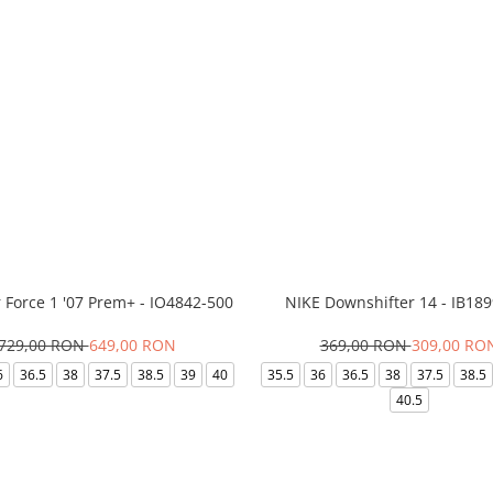
r Force 1 '07 Prem+ - IO4842-500
NIKE Downshifter 14 - IB18
729,00 RON
649,00 RON
369,00 RON
309,00 RO
6
36.5
38
37.5
38.5
39
40
35.5
36
36.5
38
37.5
38.5
40.5