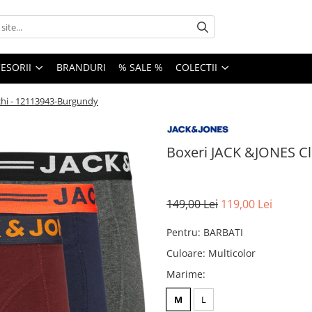
ESORII
BRANDURI
% SALE %
COLECTII
echi - 12113943-Burgundy
Boxeri JACK &JONES Cl
149,00 Lei
119,00 Lei
Pentru
:
BARBATI
Culoare
:
Multicolor
Marime
:
M
L