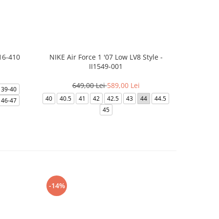
16-410
NIKE Air Force 1 '07 Low LV8 Style -
NIKE
II1549-001
3
649,00 Lei
589,00 Lei
39-40
39
40
40
40.5
41
42
42.5
43
44
44.5
46-47
45
-14%
-24%