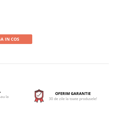
A IN COS
A
OFERIM GARANTIE
sau la
30 de zile la toate produsele!