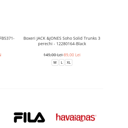
 FB5371-
Boxeri JACK &JONES Soho Solid Trunks 3
Ciorapi N
perechi - 12280164-Black
N
149,00 Lei
89,00 Lei
8
M
L
XL
34-