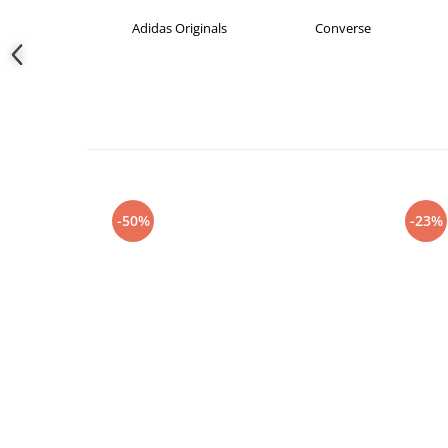
as Originals
Converse
crocs
-50%
-23%