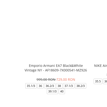
Emporio Armani EA7 Black&White
NIKE Ai
Vintage NY - AF18609-7X000541-MZ926
999,00 RON
729,00 RON
35.5
3
35.1/3
36
36.2/3
38
37.1/3
38.2/3
39.1/3
40