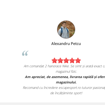
Marius Anghel
Sunt extrem de bucuros de achiziția mea de pe
escapesport.ro!
Am comandat un pair de sneakers JORDAN, și sunt cu
adevărat impresionat de calitatea lor.
Au venit în ambalajul lor autentic și au avut toate detaliile
specifice mărcii.