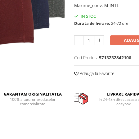
Marime_conv
:
M INTL
IN STOC
Durata de livrare:
24-72 ore
ADAUG
Cod Produs:
5713232842106
Adauga la Favorite
GARANTAM ORIGINALITATEA
LIVRARE RAPID
100% a tuturor produselor
In 24-48h direct acasa 
comercializate
easybox