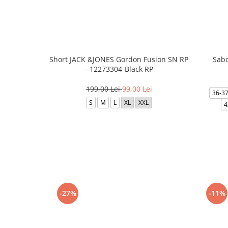
Short JACK &JONES Gordon Fusion SN RP
Sabo
- 12273304-Black RP
199,00 Lei
99,00 Lei
36-3
S
M
L
XL
XXL
4
-27%
-11%