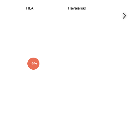
Havaianas
JACK &JONES
Jord
-9%
-15%