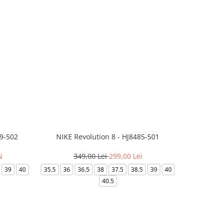
99-502
NIKE Revolution 8 - HJ8485-501
Saboti 
N
349,00 Lei
299,00 Lei
3
39
40
35.5
36
36.5
38
37.5
38.5
39
40
36-
40.5