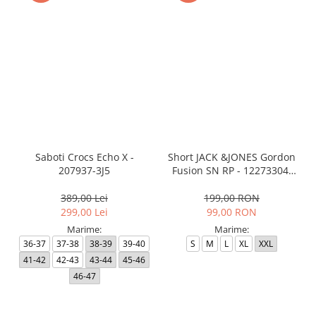
Saboti Crocs Echo X -
Short JACK &JONES Gordon
207937-3J5
Fusion SN RP - 12273304-
Black RP
389,00 Lei
199,00 RON
299,00 Lei
99,00 RON
Marime:
Marime:
36-37
37-38
38-39
39-40
S
M
L
XL
XXL
41-42
42-43
43-44
45-46
46-47