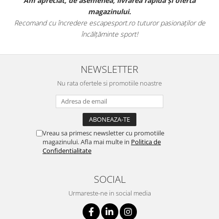
t
Am apreciat, de asemenea, livrarea rapidă și oferta
magazinului.
Recomand cu încredere escapesport.ro tuturor pasionaților de
încălțăminte sport!
NEWSLETTER
Nu rata ofertele si promotiile noastre
Vreau sa primesc newsletter cu promotiile
magazinului. Afla mai multe in
Politica de
Confidentialitate
SOCIAL
Urmareste-ne in social media