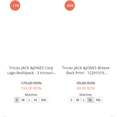
-11%
-30%
Tricou JACK &JONES Corp
Tricou JACK &JONES Breeze
Logo Multipack - 3 tricouri -
Back Print - 12291019-
12191330-White
Poseidon
179,00 RON
99,00 RON
159,00 RON
69,00 RON
Marime:
Marime:
S
M
L
XL
XXL
S
M
L
XL
XXL