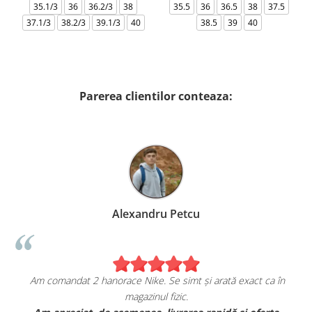
35.1/3
36
36.2/3
38
35.5
36
36.5
38
37.5
37.1/3
38.2/3
39.1/3
40
38.5
39
40
Parerea clientilor conteaza:
Alexandru Petcu
Am comandat 2 hanorace Nike. Se simt și arată exact ca în
magazinul fizic.