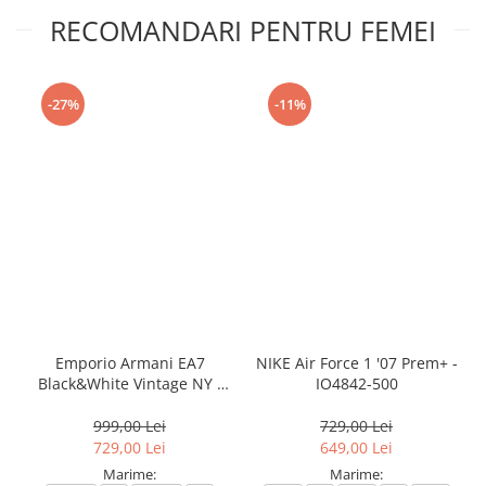
RECOMANDARI PENTRU FEMEI
-27%
-11%
Emporio Armani EA7
NIKE Air Force 1 '07 Prem+ -
Black&White Vintage NY -
IO4842-500
AF18609-7X000541-MZ926
999,00 Lei
729,00 Lei
729,00 Lei
649,00 Lei
Marime:
Marime: