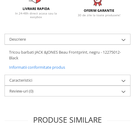
LIVRARE RAPIDA
OFERIM GARANTIE
In 24-48h direct acasa sau la
30 de zile la toate produsele!
easybox
Descriere
Tricou barbati JACK &JONES Beau Frontprint, negru - 12275012-
Black
Informatii conformitate produs
Caracteristici
Review-uri
(0)
PRODUSE SIMILARE