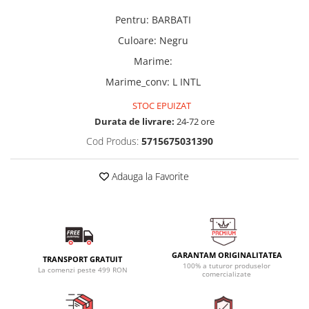
Pentru
:
BARBATI
Culoare
:
Negru
Marime
:
Marime_conv
:
L INTL
STOC EPUIZAT
Durata de livrare:
24-72 ore
Cod Produs:
5715675031390
Adauga la Favorite
GARANTAM ORIGINALITATEA
TRANSPORT GRATUIT
100% a tuturor produselor
La comenzi peste 499 RON
comercializate