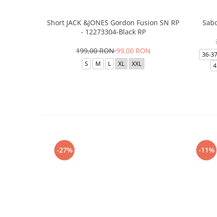
Short JACK &JONES Gordon Fusion SN RP
Sabo
- 12273304-Black RP
199,00 RON
99,00 RON
36-3
S
M
L
XL
XXL
4
-27%
-11%