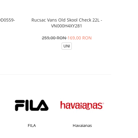
DD0559-
Rucsac Vans Old Skool Check 22L -
Rucsac Van
VN000H4XY281
259,00 RON
169,00 RON
20
UNI
FILA
Havaianas
JACK &J