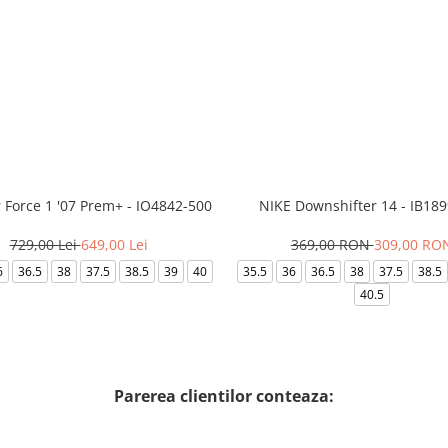
r Force 1 '07 Prem+ - IO4842-500
NIKE Downshifter 14 - IB18
729,00 Lei
649,00 Lei
369,00 RON
309,00 RO
6
36.5
38
37.5
38.5
39
40
35.5
36
36.5
38
37.5
38.5
40.5
Parerea clientilor conteaza: