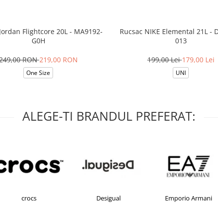
Jordan Flightcore 20L - MA9192-
Rucsac NIKE Elemental 21L - 
G0H
013
249,00 RON
219,00 RON
199,00 Lei
179,00 Lei
One Size
UNI
ALEGE-TI BRANDUL PREFERAT:
crocs
Desigual
Emporio Armani