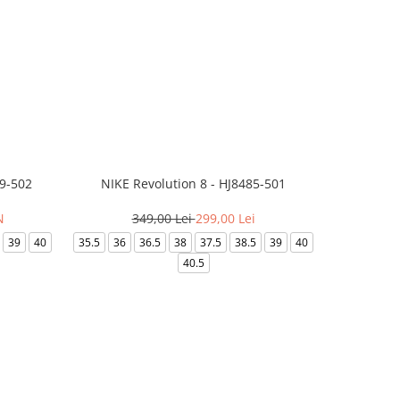
99-502
NIKE Revolution 8 - HJ8485-501
Saboti 
N
349,00 Lei
299,00 Lei
32
39
40
35.5
36
36.5
38
37.5
38.5
39
40
36-
40.5