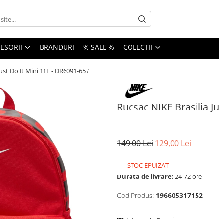
ESORII
BRANDURI
% SALE %
COLECTII
Just Do It Mini 11L - DR6091-657
Rucsac NIKE Brasilia J
149,00 Lei
129,00 Lei
STOC EPUIZAT
Durata de livrare:
24-72 ore
Cod Produs:
196605317152