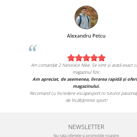
Alexandru Petcu
ea de pe
Am comandat 2 hanorace Nike. Se simt și arată exact ca
magazinul fizic.
i sunt cu
Am apreciat, de asemenea, livrarea rapidă și ofer
r.
magazinului.
te detaliile
Recomand cu încredere escapesport.ro tuturor pasionați
de încălțăminte sport!
NEWSLETTER
Nu rata ofertele si promotiile noastre