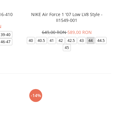
16-410
NIKE Air Force 1 '07 Low LV8 Style -
Papuci Jor
II1549-001
N
649,00 RON
589,00 RON
169,
39-40
40
40.5
41
42
42.5
43
44
44.5
49.5
40
46-47
45
-14%
-24%