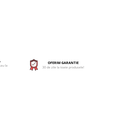
A
OFERIM GARANTIE
sau la
30 de zile la toate produsele!