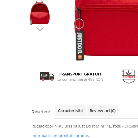
MINGI
MAIOURI
JACHETE ȘI GECI SPORT
PANTALONI SCURȚI
Graviton
crocs Jibbitz
CAMASI
VESTE
MAIOURI
Emporio Armani EA7
BLUGI
MAIOURI
BLUGI LUNGI
FULARE
Ultimate Kombat
BLUGI SCURTI
Black&White
SETURI CADOU
Classic Sneakers
MANUSI
Crusher
Core Identity
Visibility
Incaltaminte Pro Running
TRANSPORT GRATUIT
Ghete baschet
La comenzi peste 499 RON
Ghete fotbal
Geci de iarna
Jachete de primavara-toamna
Caracteristici
Review-uri
(0)
Descriere
Shorturi de baie
Rucsac copii NIKE Brasilia Just Do It Mini 11L, rosu - DR609
Informatii conformitate produs