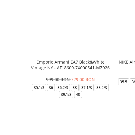
Emporio Armani EA7 Black&White
NIKE Ai
Vintage NY - AF18609-7X000541-MZ926
999,00 RON
729,00 RON
35.5
3
35.1/3
36
36.2/3
38
37.1/3
38.2/3
39.1/3
40