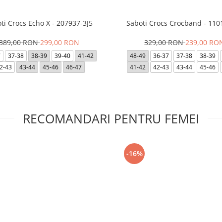
ti Crocs Echo X - 207937-3J5
Saboti Crocs Crocband - 110
389,00 RON
299,00 RON
329,00 RON
239,00 RO
7
37-38
38-39
39-40
41-42
48-49
36-37
37-38
38-39
2-43
43-44
45-46
46-47
41-42
42-43
43-44
45-46
RECOMANDARI PENTRU FEMEI
-16%