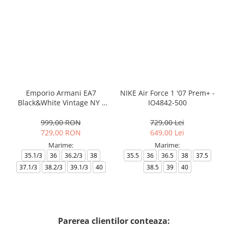
Emporio Armani EA7
NIKE Air Force 1 '07 Prem+ -
Black&White Vintage NY -
IO4842-500
AF18609-7X000541-MZ926
999,00 RON
729,00 Lei
729,00 RON
649,00 Lei
Marime:
Marime:
35.1/3
36
36.2/3
38
35.5
36
36.5
38
37.5
37.1/3
38.2/3
39.1/3
40
38.5
39
40
Parerea clientilor conteaza: