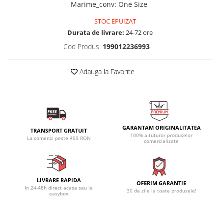
Marime_conv
:
One Size
STOC EPUIZAT
Durata de livrare:
24-72 ore
Cod Produs:
199012236993
Adauga la Favorite
GARANTAM ORIGINALITATEA
TRANSPORT GRATUIT
100% a tuturor produselor
La comenzi peste 499 RON
comercializate
LIVRARE RAPIDA
OFERIM GARANTIE
In 24-48h direct acasa sau la
30 de zile la toate produsele!
easybox