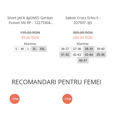
Short JACK &JONES Gordon
Saboti Crocs Echo X -
Fusion SN RP - 12273304-
207937-3J5
Black RP
199,00 RON
389,00 RON
99,00 RON
299,00 RON
Marime:
Marime:
S
M
L
XL
XXL
36-37
37-38
38-39
39-40
41-42
42-43
43-44
45-46
46-47
RECOMANDARI PENTRU FEMEI
-27%
-11%