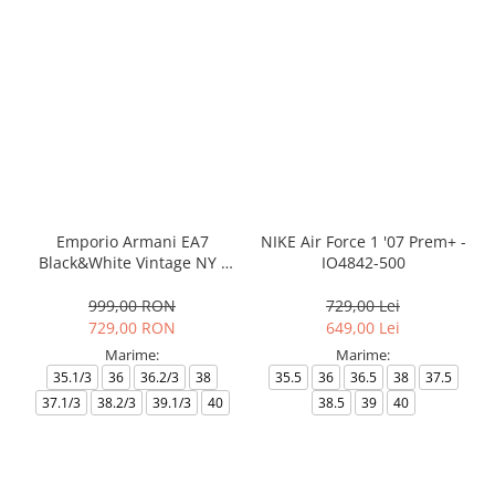
Emporio Armani EA7
NIKE Air Force 1 '07 Prem+ -
Black&White Vintage NY -
IO4842-500
AF18609-7X000541-MZ926
999,00 RON
729,00 Lei
729,00 RON
649,00 Lei
Marime:
Marime:
35.1/3
36
36.2/3
38
35.5
36
36.5
38
37.5
37.1/3
38.2/3
39.1/3
40
38.5
39
40