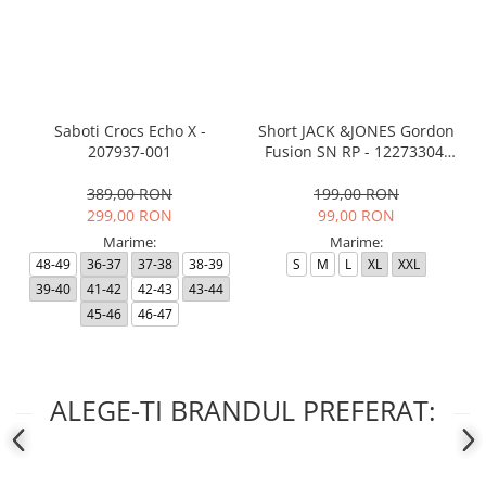
Saboti Crocs Echo X -
Short JACK &JONES Gordon
207937-001
Fusion SN RP - 12273304-
Black RP
389,00 RON
199,00 RON
299,00 RON
99,00 RON
Marime:
Marime:
48-49
36-37
37-38
38-39
S
M
L
XL
XXL
39-40
41-42
42-43
43-44
45-46
46-47
ALEGE-TI BRANDUL PREFERAT: