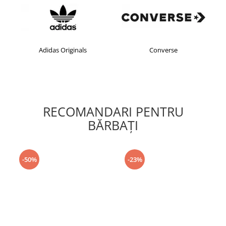
s Originals
Converse
crocs
RECOMANDARI PENTRU
BĂRBAŢI
-50%
-23%