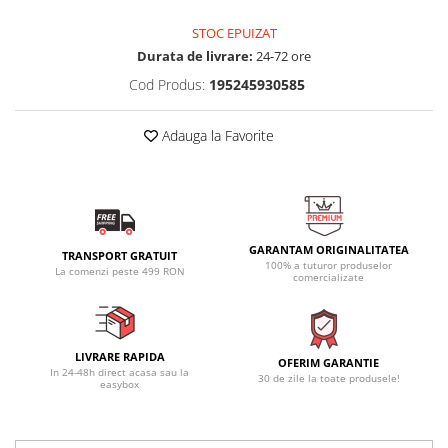
STOC EPUIZAT
Durata de livrare:
24-72 ore
Cod Produs:
195245930585
Adauga la Favorite
GARANTAM ORIGINALITATEA
TRANSPORT GRATUIT
100% a tuturor produselor
La comenzi peste 499 RON
comercializate
LIVRARE RAPIDA
OFERIM GARANTIE
In 24-48h direct acasa sau la
30 de zile la toate produsele!
easybox