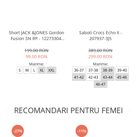
Short JACK &JONES Gordon
Saboti Crocs Echo X -
Fusion SN RP - 12273304-
207937-3J5
Black RP
199,00 RON
389,00 RON
99,00 RON
299,00 RON
Marime:
Marime:
S
M
L
XL
XXL
36-37
37-38
38-39
39-40
41-42
42-43
43-44
45-46
46-47
RECOMANDARI PENTRU FEMEI
-27%
-11%