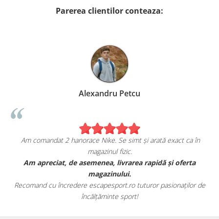
Parerea clientilor conteaza:
xandru Petcu
Birzo
Nike. Se simt și arată exact ca în
Sunt foarte mulțumita
agazinul fizic.
escape
enea, livrarea rapidă și oferta
Am comandat o pereche de sne
agazinului.
fericita cu modul in
capesport.ro tuturor pasionaților de
Aceștia au toate caracteristici
ălțăminte sport!
este e