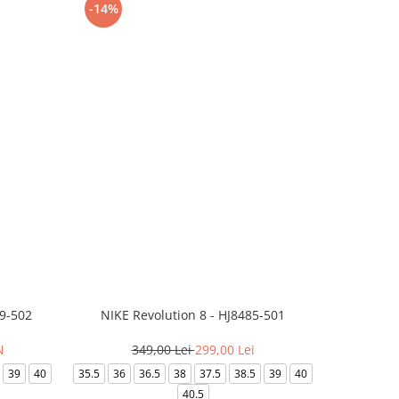
-14%
-24%
99-502
NIKE Revolution 8 - HJ8485-501
Saboti 
N
349,00 Lei
299,00 Lei
3
39
40
35.5
36
36.5
38
37.5
38.5
39
40
36-
40.5