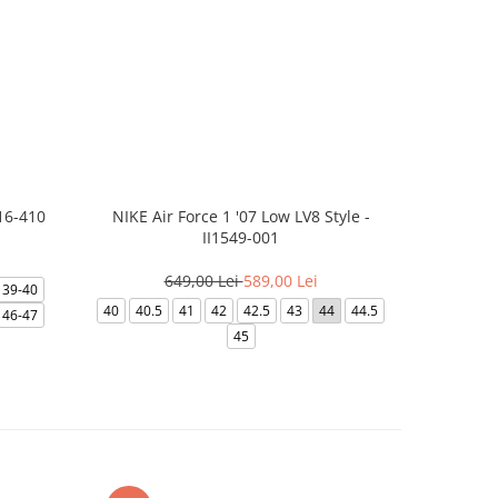
16-410
NIKE Air Force 1 '07 Low LV8 Style -
NIKE
II1549-001
3
649,00 Lei
589,00 Lei
39-40
39
40
40
40.5
41
42
42.5
43
44
44.5
46-47
45