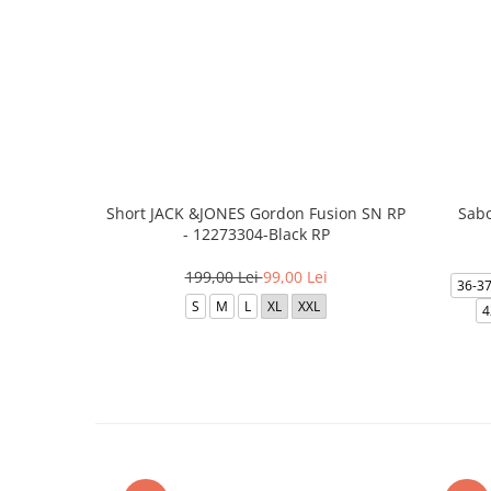
Short JACK &JONES Gordon Fusion SN RP
Sabo
- 12273304-Black RP
199,00 Lei
99,00 Lei
36-3
S
M
L
XL
XXL
4