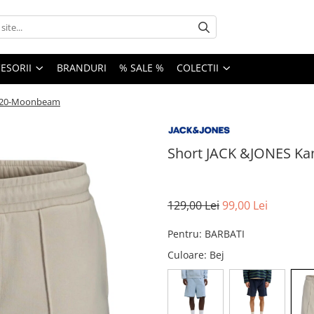
ESORII
BRANDURI
% SALE %
COLECTII
8620-Moonbeam
Short JACK &JONES K
129,00 Lei
99,00 Lei
Pentru
:
BARBATI
Culoare
: Bej