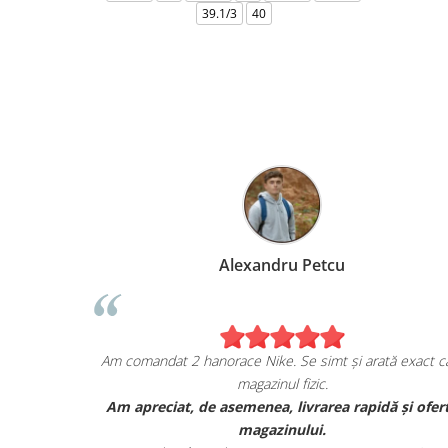
39.1/3
40
l
Alexandru Petcu
iziția mea de pe
Am comandat 2 hanorace Nike. Se simt și arat
!
magazinul fizic.
JORDAN, și sunt cu
Am apreciat, de asemenea, livrarea rapid
itatea lor.
magazinului.