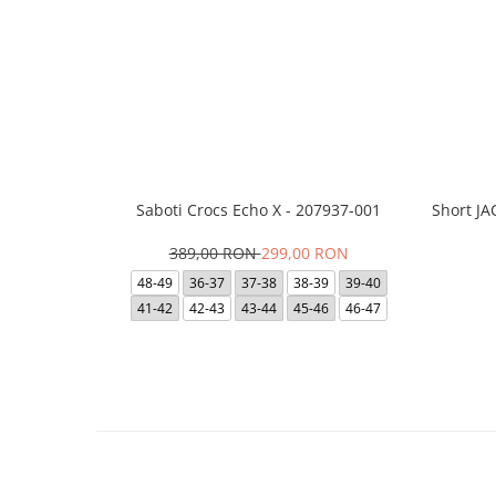
Saboti Crocs Echo X - 207937-001
Short J
389,00 RON
299,00 RON
48-49
36-37
37-38
38-39
39-40
41-42
42-43
43-44
45-46
46-47