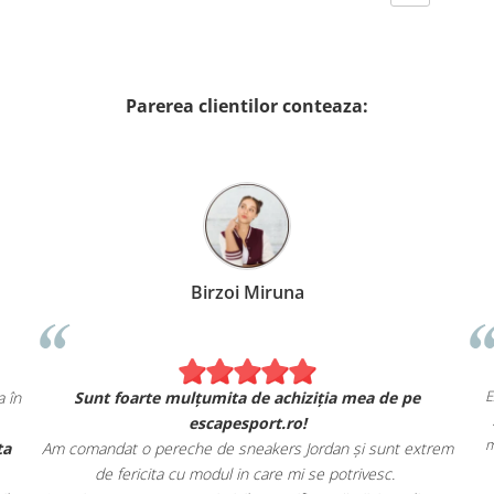
Parerea clientilor conteaza:
Birzoi Miruna
ă exact ca în
Sunt foarte mulțumita de achiziția mea de pe
escapesport.ro!
ă și oferta
Am comandat o pereche de sneakers Jordan și sunt ex
de fericita cu modul in care mi se potrivesc.