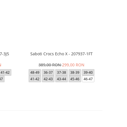
7-3J5
Saboti Crocs Echo X - 207937-1FT
Saboti Cro
N
389,00 RON
299,00 RON
39
41-42
48-49
36-37
37-38
38-39
39-40
36-37
47
41-42
42-43
43-44
45-46
46-47