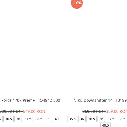
-16%
r Force 1 '07 Prem+ - IO4842-500
NIKE Downshifter 14 - IB18
729,00 RON
649,00 RON
369,00 RON
309,00 RO
6
36.5
38
37.5
38.5
39
40
35.5
36
36.5
38
37.5
38.5
40.5