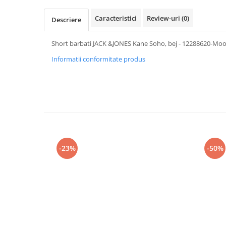
Caracteristici
Review-uri
(0)
Descriere
Short barbati JACK &JONES Kane Soho, bej - 12288620-M
Informatii conformitate produs
-23%
-50%