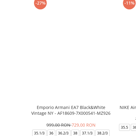
-27%
-11%
Emporio Armani EA7 Black&White
NIKE Ai
Vintage NY - AF18609-7X000541-MZ926
999,00 RON
729,00 RON
35.5
3
35.1/3
36
36.2/3
38
37.1/3
38.2/3