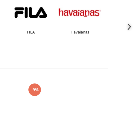
FILA
Havaianas
JACK &JONES
-9%
-15%