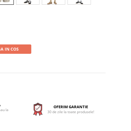
A IN COS
A
OFERIM GARANTIE
sau la
30 de zile la toate produsele!