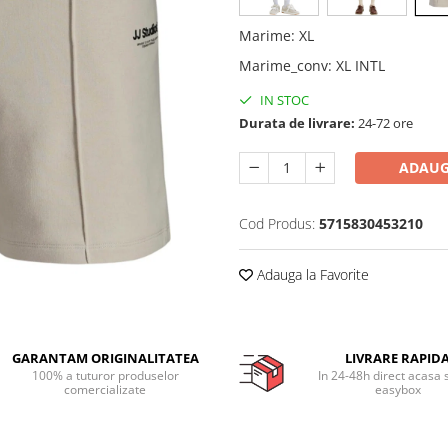
Marime
:
XL
Marime_conv
:
XL INTL
IN STOC
Durata de livrare:
24-72 ore
ADAUG
Cod Produs:
5715830453210
Adauga la Favorite
GARANTAM ORIGINALITATEA
LIVRARE RAPID
100% a tuturor produselor
In 24-48h direct acasa 
comercializate
easybox