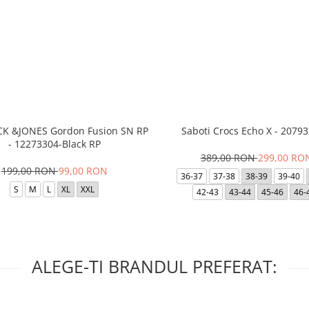
ACK &JONES Gordon Fusion SN RP
Saboti Crocs Echo X - 20793
- 12273304-Black RP
389,00 RON
299,00 RO
199,00 RON
99,00 RON
36-37
37-38
38-39
39-40
S
M
L
XL
XXL
42-43
43-44
45-46
46-
ALEGE-TI BRANDUL PREFERAT: