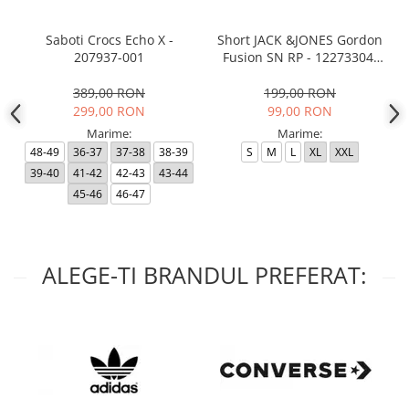
Saboti Crocs Echo X -
Short JACK &JONES Gordon
207937-001
Fusion SN RP - 12273304-
Black RP
389,00 RON
199,00 RON
299,00 RON
99,00 RON
Marime:
Marime:
48-49
36-37
37-38
38-39
S
M
L
XL
XXL
39-40
41-42
42-43
43-44
45-46
46-47
ALEGE-TI BRANDUL PREFERAT: