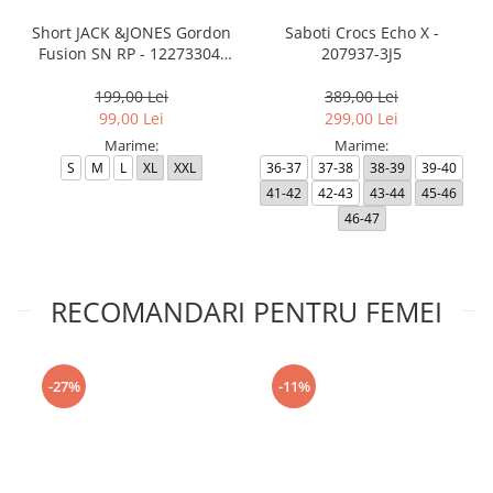
Short JACK &JONES Gordon
Saboti Crocs Echo X -
Fusion SN RP - 12273304-
207937-3J5
Black RP
199,00 Lei
389,00 Lei
99,00 Lei
299,00 Lei
Marime:
Marime:
S
M
L
XL
XXL
36-37
37-38
38-39
39-40
41-42
42-43
43-44
45-46
46-47
RECOMANDARI PENTRU FEMEI
-27%
-11%