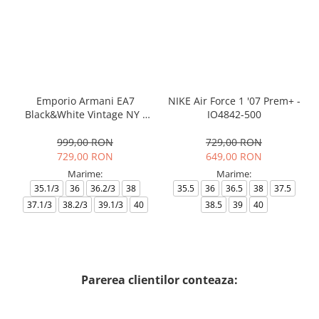
Emporio Armani EA7
NIKE Air Force 1 '07 Prem+ -
Black&White Vintage NY -
IO4842-500
AF18609-7X000541-MZ926
999,00 RON
729,00 RON
729,00 RON
649,00 RON
Marime:
Marime:
35.1/3
36
36.2/3
38
35.5
36
36.5
38
37.5
37.1/3
38.2/3
39.1/3
40
38.5
39
40
Parerea clientilor conteaza: