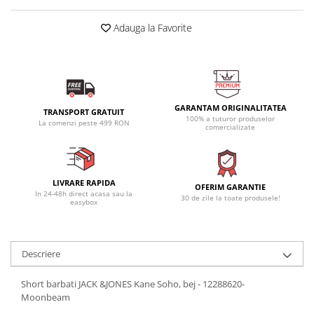
Adauga la Favorite
GARANTAM ORIGINALITATEA
TRANSPORT GRATUIT
100% a tuturor produselor
La comenzi peste 499 RON
comercializate
LIVRARE RAPIDA
OFERIM GARANTIE
In 24-48h direct acasa sau la
30 de zile la toate produsele!
easybox
Descriere
Short barbati JACK &JONES Kane Soho, bej - 12288620-
Moonbeam