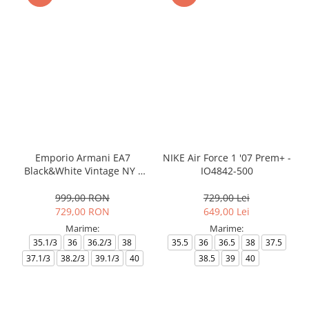
Emporio Armani EA7
NIKE Air Force 1 '07 Prem+ -
Black&White Vintage NY -
IO4842-500
AF18609-7X000541-MZ926
999,00 RON
729,00 Lei
729,00 RON
649,00 Lei
Marime:
Marime:
35.1/3
36
36.2/3
38
35.5
36
36.5
38
37.5
37.1/3
38.2/3
39.1/3
40
38.5
39
40