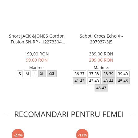
Short JACK &JONES Gordon
Saboti Crocs Echo X -
Fusion SN RP - 12273304-
207937-3J5
Black RP
199,00 RON
389,00 RON
99,00 RON
299,00 RON
Marime:
Marime:
S
M
L
XL
XXL
36-37
37-38
38-39
39-40
41-42
42-43
43-44
45-46
46-47
RECOMANDARI PENTRU FEMEI
-27%
-11%