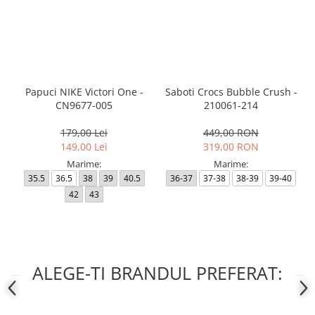
Papuci NIKE Victori One -
Saboti Crocs Bubble Crush -
CN9677-005
210061-214
179,00 Lei
449,00 RON
149,00 Lei
319,00 RON
Marime:
Marime:
35.5
36.5
38
39
40.5
36-37
37-38
38-39
39-40
42
43
ALEGE-TI BRANDUL PREFERAT: