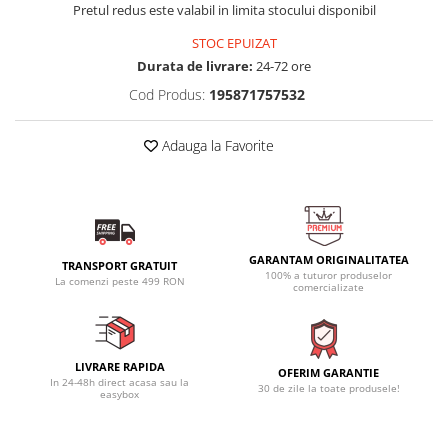
Pretul redus este valabil in limita stocului disponibil
STOC EPUIZAT
Durata de livrare:
24-72 ore
Cod Produs:
195871757532
Adauga la Favorite
GARANTAM ORIGINALITATEA
TRANSPORT GRATUIT
100% a tuturor produselor
La comenzi peste 499 RON
comercializate
LIVRARE RAPIDA
OFERIM GARANTIE
In 24-48h direct acasa sau la
30 de zile la toate produsele!
easybox