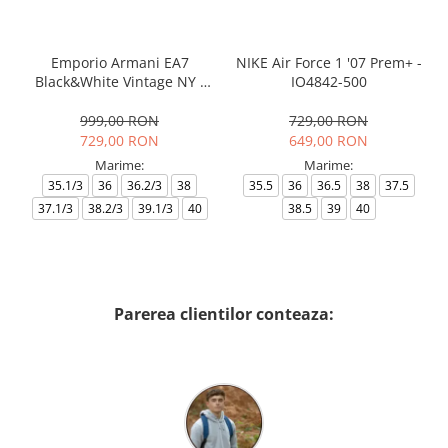
Emporio Armani EA7
NIKE Air Force 1 '07 Prem+ -
Black&White Vintage NY -
IO4842-500
AF18609-7X000541-MZ926
999,00 RON
729,00 RON
729,00 RON
649,00 RON
Marime:
Marime:
35.1/3
36
36.2/3
38
35.5
36
36.5
38
37.5
37.1/3
38.2/3
39.1/3
40
38.5
39
40
Parerea clientilor conteaza: