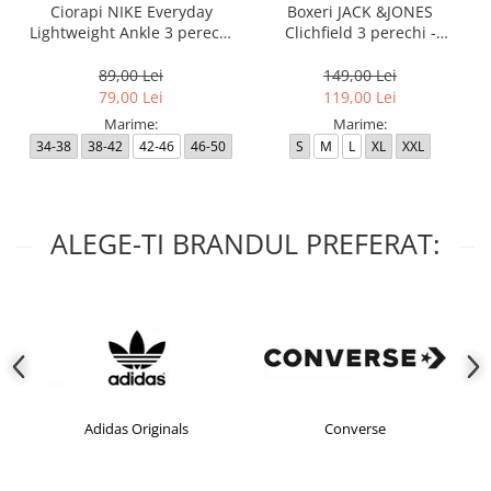
Ciorapi NIKE Everyday
Boxeri JACK &JONES
Lightweight Ankle 3 perechi
Clichfield 3 perechi -
- SX7677-100
12113943-Burgundy
89,00 Lei
149,00 Lei
79,00 Lei
119,00 Lei
Marime:
Marime:
34-38
38-42
42-46
46-50
S
M
L
XL
XXL
ALEGE-TI BRANDUL PREFERAT:
Adidas Originals
Converse