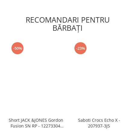
RECOMANDARI PENTRU
BĂRBAŢI
-50%
-23%
Short JACK &JONES Gordon
Saboti Crocs Echo X -
Fusion SN RP - 12273304-
207937-3J5
Black RP