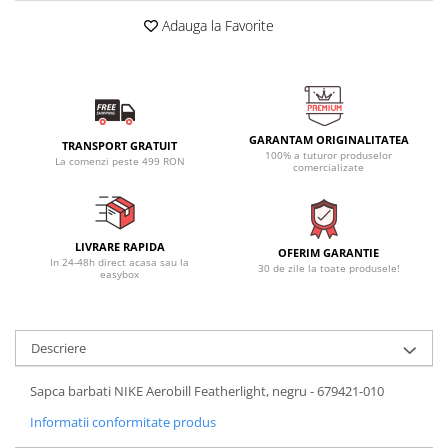
Adauga la Favorite
GARANTAM ORIGINALITATEA
TRANSPORT GRATUIT
100% a tuturor produselor
La comenzi peste 499 RON
comercializate
LIVRARE RAPIDA
OFERIM GARANTIE
In 24-48h direct acasa sau la
30 de zile la toate produsele!
easybox
Descriere
Sapca barbati NIKE Aerobill Featherlight, negru - 679421-010
Informatii conformitate produs