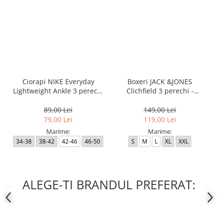
Ciorapi NIKE Everyday
Boxeri JACK &JONES
Lightweight Ankle 3 perechi
Clichfield 3 perechi -
- SX7677-100
12113943-Burgundy
89,00 Lei
149,00 Lei
79,00 Lei
119,00 Lei
Marime:
Marime:
34-38
38-42
42-46
46-50
S
M
L
XL
XXL
ALEGE-TI BRANDUL PREFERAT: