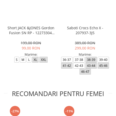
Short JACK &JONES Gordon
Saboti Crocs Echo X -
Fusion SN RP - 12273304-
207937-3J5
Black RP
199,00 RON
389,00 RON
99,00 RON
299,00 RON
Marime:
Marime:
S
M
L
XL
XXL
36-37
37-38
38-39
39-40
41-42
42-43
43-44
45-46
46-47
RECOMANDARI PENTRU FEMEI
-27%
-11%