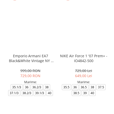
Emporio Armani EA7
NIKE Air Force 1 '07 Prem+ -
Black&White Vintage NY -
IO4842-500
AF18609-7X000541-MZ926
999,00 RON
729,00 Lei
729,00 RON
649,00 Lei
Marime:
Marime:
35.1/3
36
36.2/3
38
35.5
36
36.5
38
37.5
37.1/3
38.2/3
39.1/3
40
38.5
39
40