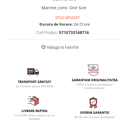
Marime_conv
:
One Size
STOC EPUIZAT
Durata de livrare:
24-72 ore
Cod Produs:
5715733168716
Adauga la Favorite
GARANTAM ORIGINALITATEA
TRANSPORT GRATUIT
100% a tuturor produselor
La comenzi peste 499 RON
comercializate
LIVRARE RAPIDA
OFERIM GARANTIE
In 24-48h direct acasa sau la
30 de zile la toate produsele!
easybox