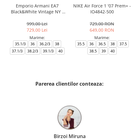
Emporio Armani EA7
NIKE Air Force 1 '07 Prem+ -
Black&White Vintage NY -
IO4842-500
AF18609-7X000541-MZ926
999,00 Lei
729,00 RON
729,00 Lei
649,00 RON
Marime:
Marime:
35.1/3
36
36.2/3
38
35.5
36
36.5
38
37.5
37.1/3
38.2/3
39.1/3
40
38.5
39
40
Parerea clientilor conteaza:
Birzoi Miruna