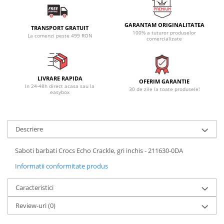
GARANTAM ORIGINALITATEA
TRANSPORT GRATUIT
100% a tuturor produselor
La comenzi peste 499 RON
comercializate
LIVRARE RAPIDA
OFERIM GARANTIE
In 24-48h direct acasa sau la
30 de zile la toate produsele!
easybox
Descriere
Saboti barbati Crocs Echo Crackle, gri inchis - 211630-0DA
Informatii conformitate produs
Caracteristici
Review-uri
(0)