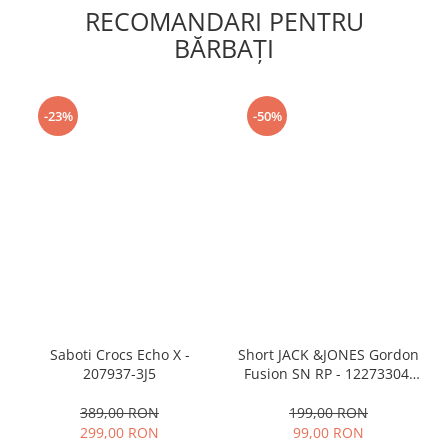
RECOMANDARI PENTRU
BĂRBAŢI
-23%
-50%
Saboti Crocs Echo X -
Short JACK &JONES Gordon
207937-3J5
Fusion SN RP - 12273304-
Black RP
389,00 RON
199,00 RON
299,00 RON
99,00 RON