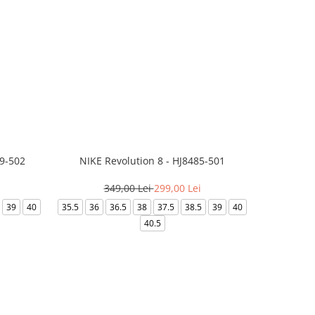
99-502
NIKE Revolution 8 - HJ8485-501
Saboti 
349,00 Lei
299,00 Lei
3
39
40
35.5
36
36.5
38
37.5
38.5
39
40
36-
40.5