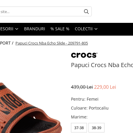
ESORII
BRANDURI
% SALE %
COLECTII
SPORT /
Papuci Crocs Nba Echo Slide - 209791-805
Papuci Crocs Nba Echo
439,00 Lei
229,00 Lei
Pentru
:
Femei
Culoare
:
Portocaliu
Marime
:
37-38
38-39