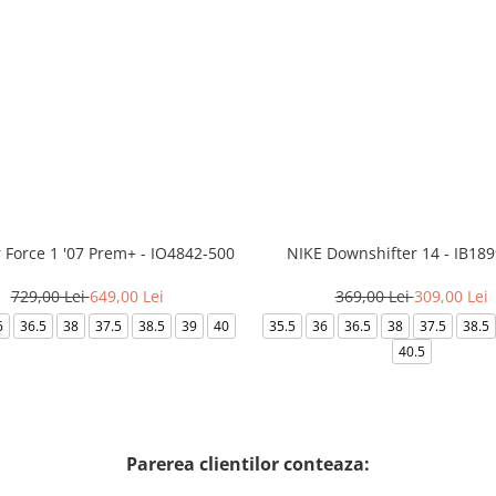
r Force 1 '07 Prem+ - IO4842-500
NIKE Downshifter 14 - IB18
729,00 Lei
649,00 Lei
369,00 Lei
309,00 Lei
6
36.5
38
37.5
38.5
39
40
35.5
36
36.5
38
37.5
38.5
40.5
Parerea clientilor conteaza: