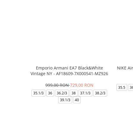
Emporio Armani EA7 Black&White
NIKE Ai
Vintage NY - AF18609-7X000541-MZ926
999,00 RON
729,00 RON
35.5
3
35.1/3
36
36.2/3
38
37.1/3
38.2/3
39.1/3
40