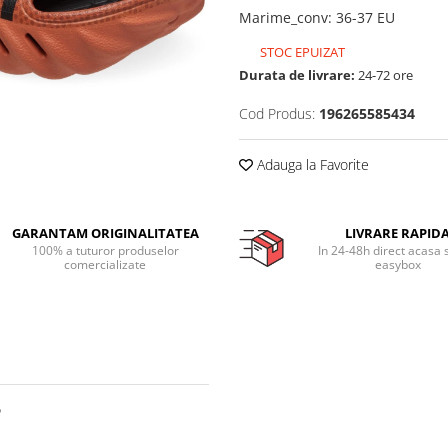
Marime_conv
:
36-37 EU
STOC EPUIZAT
Durata de livrare:
24-72 ore
Cod Produs:
196265585434
Adauga la Favorite
GARANTAM ORIGINALITATEA
LIVRARE RAPID
100% a tuturor produselor
In 24-48h direct acasa 
comercializate
easybox
5