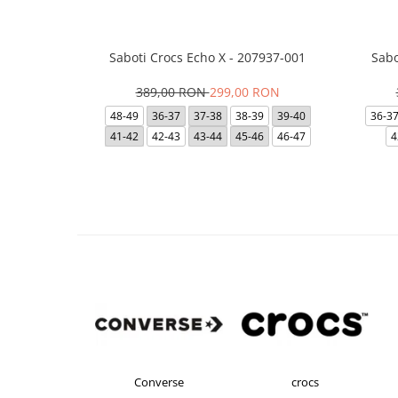
Saboti Crocs Echo X - 207937-001
Sabo
389,00 RON
299,00 RON
48-49
36-37
37-38
38-39
39-40
36-3
41-42
42-43
43-44
45-46
46-47
4
s Originals
Converse
crocs