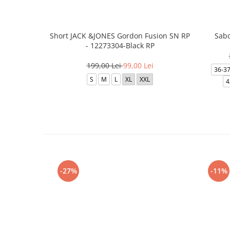
Short JACK &JONES Gordon Fusion SN RP
Sabo
- 12273304-Black RP
199,00 Lei
99,00 Lei
36-3
S
M
L
XL
XXL
4
-27%
-11%