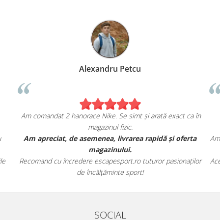
Alexandru Petcu
Am comandat 2 hanorace Nike. Se simt și arată exact ca în
magazinul fizic.
u
Am apreciat, de asemenea, livrarea rapidă și oferta
Am 
magazinului.
le
Recomand cu încredere escapesport.ro tuturor pasionaților
Ace
de încălțăminte sport!
SOCIAL