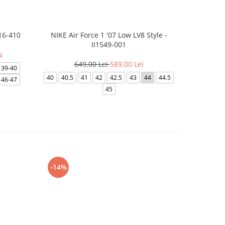
16-410
NIKE Air Force 1 '07 Low LV8 Style -
Papuci Jor
II1549-001
N
649,00 Lei
589,00 Lei
169
39-40
40
40.5
41
42
42.5
43
44
44.5
49.5
40
46-47
45
-14%
-24%