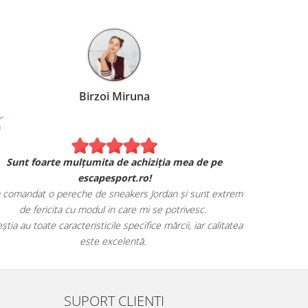
Birzoi Miruna
Experiența 
Sunt foarte mulțumita de achiziția mea de pe
Am comand
escapesport.ro!
mulțumita d
comandat o pereche de sneakers Jordan și sunt extrem
Livrarea
de fericita cu modul in care mi se potrivesc.
știa au toate caracteristicile specifice mărcii, iar calitatea
este excelentă.
SUPORT CLIENTI