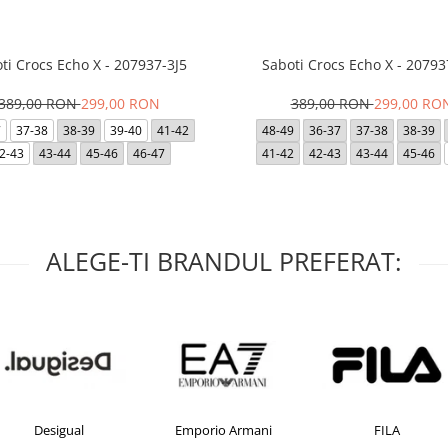
ti Crocs Echo X - 207937-3J5
Saboti Crocs Echo X - 20793
389,00 RON
299,00 RON
389,00 RON
299,00 RO
7
37-38
38-39
39-40
41-42
48-49
36-37
37-38
38-39
2-43
43-44
45-46
46-47
41-42
42-43
43-44
45-46
ALEGE-TI BRANDUL PREFERAT:
Desigual
Emporio Armani
FILA