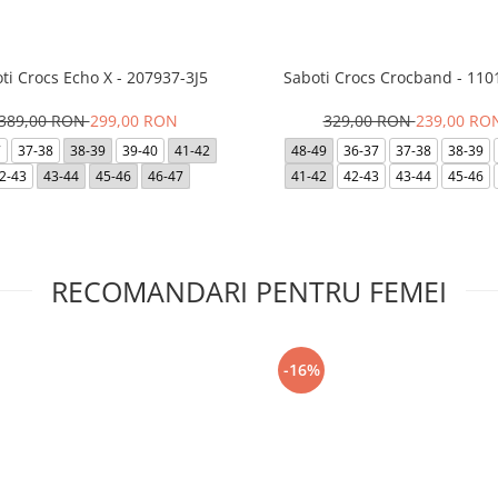
ti Crocs Echo X - 207937-3J5
Saboti Crocs Crocband - 110
389,00 RON
299,00 RON
329,00 RON
239,00 RO
7
37-38
38-39
39-40
41-42
48-49
36-37
37-38
38-39
2-43
43-44
45-46
46-47
41-42
42-43
43-44
45-46
RECOMANDARI PENTRU FEMEI
-16%