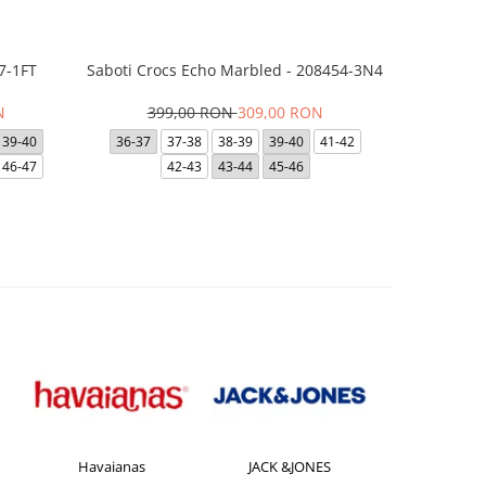
7-1FT
Saboti Crocs Echo Marbled - 208454-3N4
Saboti 
N
399,00 RON
309,00 RON
3
39-40
36-37
37-38
38-39
39-40
41-42
48-49
46-47
42-43
43-44
45-46
41-42
Havaianas
JACK &JONES
Jorda