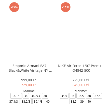
-27%
-11%
Emporio Armani EA7
NIKE Air Force 1 '07 Prem+ -
Black&White Vintage NY -
IO4842-500
AF18609-7X000541-MZ926
999,00 Lei
729,00 Lei
729,00 Lei
649,00 Lei
Marime:
Marime:
35.1/3
36
36.2/3
38
35.5
36
36.5
38
37.5
37.1/3
38.2/3
39.1/3
40
38.5
39
40