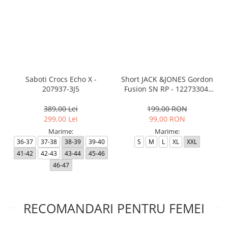
Saboti Crocs Echo X -
Short JACK &JONES Gordon
207937-3J5
Fusion SN RP - 12273304-
Black RP
389,00 Lei
199,00 RON
299,00 Lei
99,00 RON
Marime:
Marime:
36-37
37-38
38-39
39-40
S
M
L
XL
XXL
41-42
42-43
43-44
45-46
46-47
RECOMANDARI PENTRU FEMEI