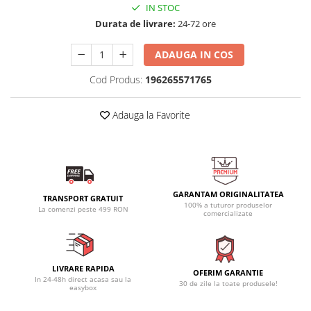
IN STOC
Durata de livrare:
24-72 ore
ADAUGA IN COS
Cod Produs:
196265571765
Adauga la Favorite
GARANTAM ORIGINALITATEA
TRANSPORT GRATUIT
100% a tuturor produselor
La comenzi peste 499 RON
comercializate
LIVRARE RAPIDA
OFERIM GARANTIE
In 24-48h direct acasa sau la
30 de zile la toate produsele!
easybox