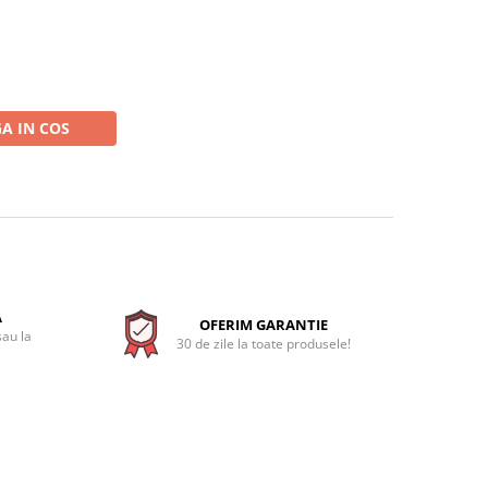
A IN COS
A
OFERIM GARANTIE
sau la
30 de zile la toate produsele!