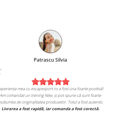
Patrascu Silvia
xperiența mea cu escapesport.ro a fost una foarte pozitivă!
Am comandat un trening Nike, și pot spune că sunt foarte
ulțumita de originalitatea produselor. Totul a fost autentic.
Livrarea a fost rapidă, iar comanda a fost corectă.