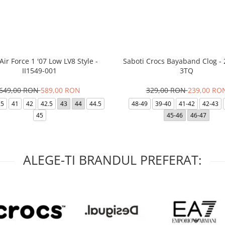
Air Force 1 '07 Low LV8 Style -
Saboti Crocs Bayaband Clog -
II1549-001
3TQ
649,00 RON
589,00 RON
329,00 RON
239,00 RO
.5
41
42
42.5
43
44
44.5
48-49
39-40
41-42
42-43
45
45-46
46-47
ALEGE-TI BRANDUL PREFERAT: