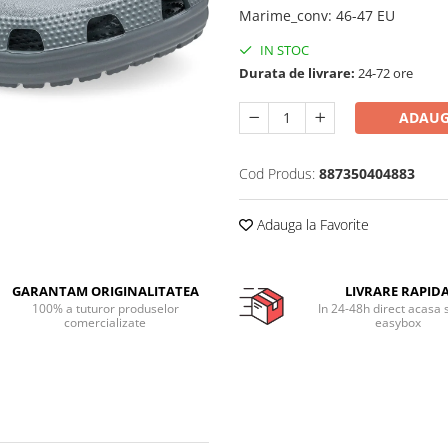
Marime_conv
:
46-47 EU
IN STOC
Durata de livrare:
24-72 ore
ADAUG
Cod Produs:
887350404883
Adauga la Favorite
GARANTAM ORIGINALITATEA
LIVRARE RAPID
100% a tuturor produselor
In 24-48h direct acasa 
comercializate
easybox