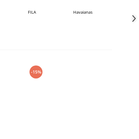
FILA
Havaianas
JACK &JON
-15%