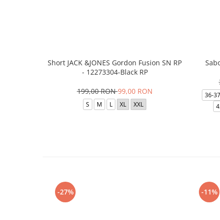
Short JACK &JONES Gordon Fusion SN RP
Sabo
- 12273304-Black RP
199,00 RON
99,00 RON
36-3
S
M
L
XL
XXL
4
-27%
-11%