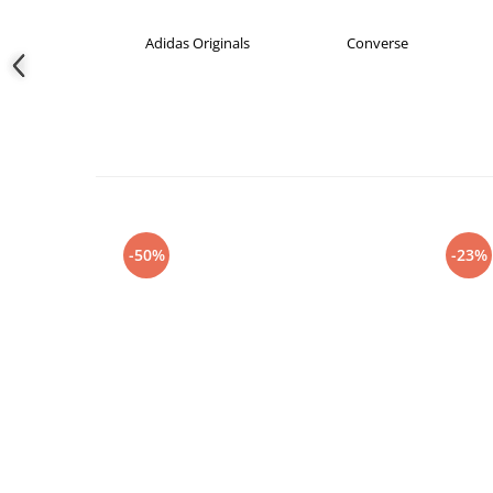
didas
Adidas Originals
Converse
-50%
-23%