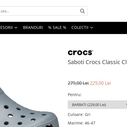
ESORII
BRANDURI
% SALE %
COLECTII
Saboti Crocs Classic C
279,00 Lei
229,00 Lei
Pentru
:
Culoare
:
Gri
Marime
:
46-47