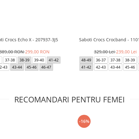
ti Crocs Echo X - 207937-3J5
Saboti Crocs Crocband - 110
389,00 RON
299,00 RON
329,00 Lei
239,00 Lei
7
37-38
38-39
39-40
41-42
48-49
36-37
37-38
38-39
2-43
43-44
45-46
46-47
41-42
42-43
43-44
45-46
RECOMANDARI PENTRU FEMEI
-16%