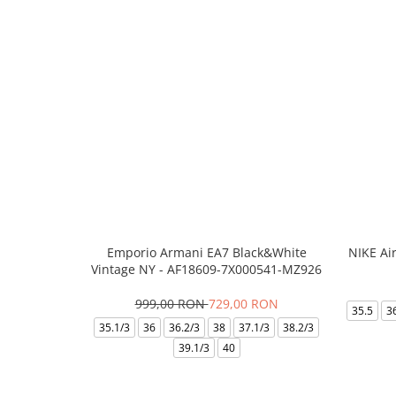
Emporio Armani EA7 Black&White
NIKE Ai
Vintage NY - AF18609-7X000541-MZ926
999,00 RON
729,00 RON
35.5
3
35.1/3
36
36.2/3
38
37.1/3
38.2/3
39.1/3
40