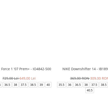
r Force 1 '07 Prem+ - IO4842-500
NIKE Downshifter 14 - IB18
729,00 Lei
649,00 Lei
369,00 RON
309,00 RO
6
36.5
38
37.5
38.5
39
40
35.5
36
36.5
38
37.5
38.5
40.5