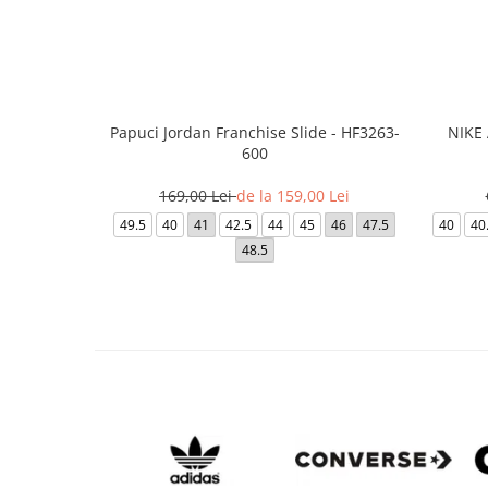
Papuci Jordan Franchise Slide - HF3263-
NIKE 
600
169,00 Lei
de la 159,00 Lei
49.5
40
41
42.5
44
45
46
47.5
40
40
48.5