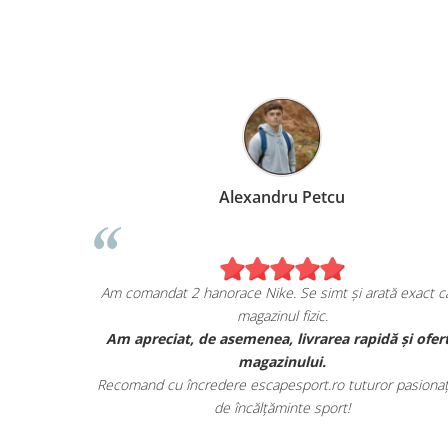
Alexandru Petcu
ea de pe
Am comandat 2 hanorace Nike. Se simt și arată exact ca
magazinul fizic.
i sunt cu
Am apreciat, de asemenea, livrarea rapidă și ofer
r.
magazinului.
te detaliile
Recomand cu încredere escapesport.ro tuturor pasionați
de încălțăminte sport!