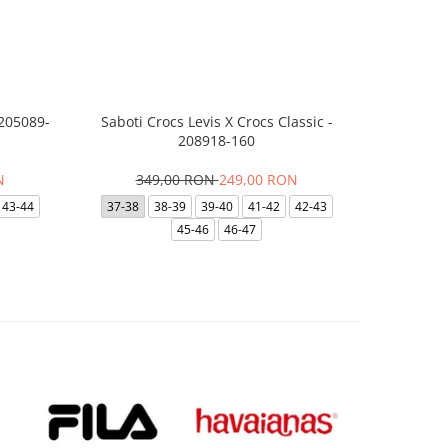
 205089-
Saboti Crocs Levis X Crocs Classic -
Papuci NI
208918-160
N
349,00 RON
249,00 RON
15
43-44
37-38
38-39
39-40
41-42
42-43
28
29.5
45-46
46-47