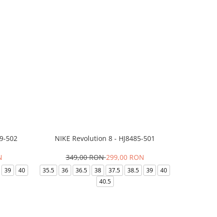
99-502
NIKE Revolution 8 - HJ8485-501
Saboti 
N
349,00 RON
299,00 RON
32
39
40
35.5
36
36.5
38
37.5
38.5
39
40
36-
40.5