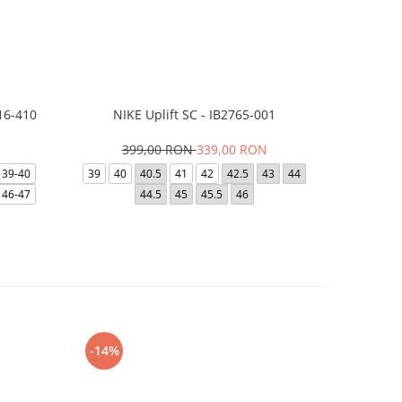
16-410
NIKE Uplift SC - IB2765-001
Papuci Jor
399,00 RON
339,00 RON
169,
39-40
39
40
40.5
41
42
42.5
43
44
49.5
40
46-47
44.5
45
45.5
46
-14%
-24%