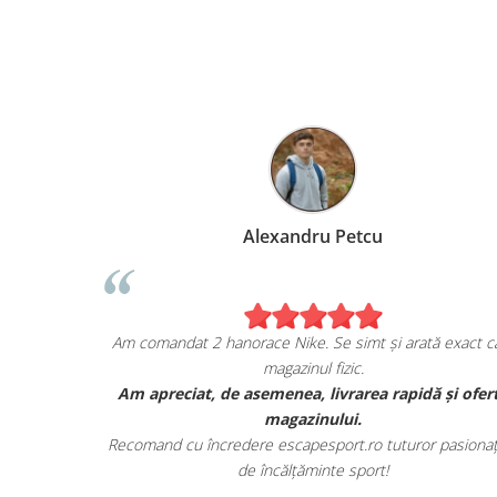
Alexandru Petcu
a mea de pe
Am comandat 2 hanorace Nike. Se simt și arată exact
magazinul fizic.
, și sunt cu
Am apreciat, de asemenea, livrarea rapidă și o
 lor.
magazinului.
 toate detaliile
Recomand cu încredere escapesport.ro tuturor pasio
de încălțăminte sport!