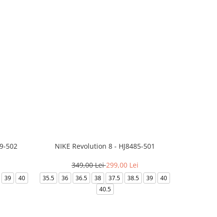
99-502
NIKE Revolution 8 - HJ8485-501
Saboti 
349,00 Lei
299,00 Lei
3
39
40
35.5
36
36.5
38
37.5
38.5
39
40
36-
40.5