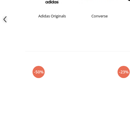
das
Adidas Originals
Converse
-50%
-23%