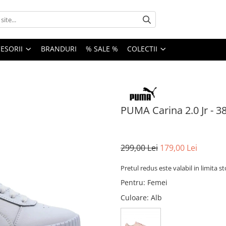
ESORII
BRANDURI
% SALE %
COLECTII
PUMA Carina 2.0 Jr - 3
299,00 Lei
179,00 Lei
Pretul redus este valabil in limita s
Pentru
:
Femei
Culoare
: Alb