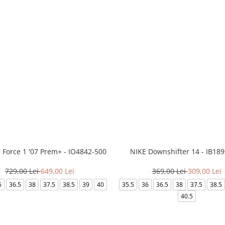
r Force 1 '07 Prem+ - IO4842-500
NIKE Downshifter 14 - IB18
729,00 Lei
649,00 Lei
369,00 Lei
309,00 Lei
6
36.5
38
37.5
38.5
39
40
35.5
36
36.5
38
37.5
38.5
40.5