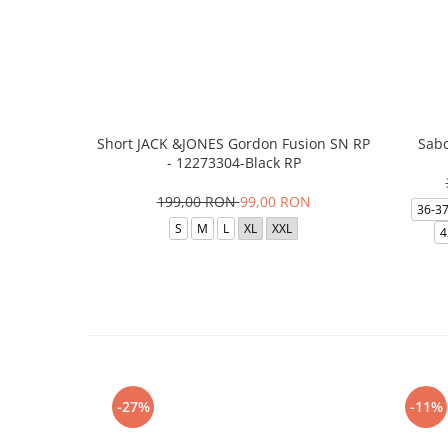
Short JACK &JONES Gordon Fusion SN RP
Sabo
- 12273304-Black RP
199,00 RON
99,00 RON
36-3
S
M
L
XL
XXL
4
-27%
-11%