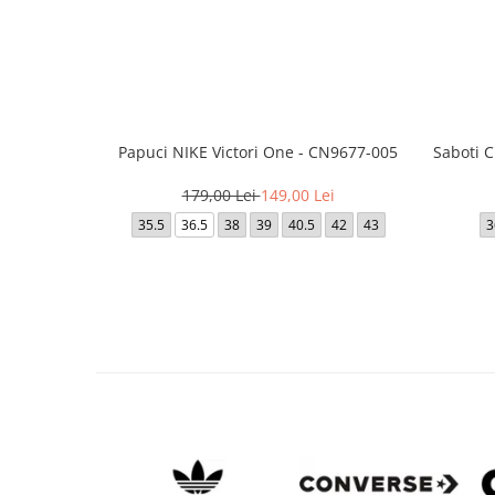
Papuci NIKE Victori One - CN9677-005
Saboti 
179,00 Lei
149,00 Lei
35.5
36.5
38
39
40.5
42
43
3