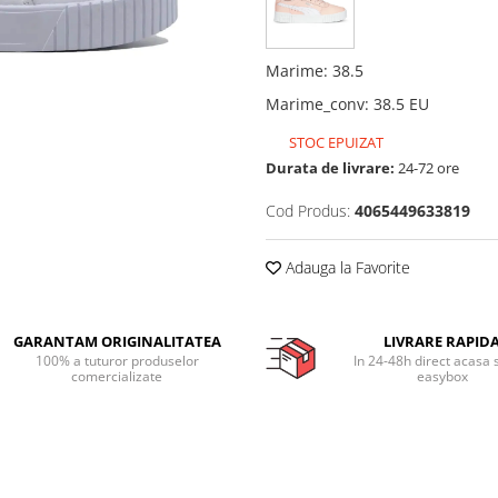
Marime
:
38.5
Marime_conv
:
38.5 EU
STOC EPUIZAT
Durata de livrare:
24-72 ore
Cod Produs:
4065449633819
Adauga la Favorite
GARANTAM ORIGINALITATEA
LIVRARE RAPID
100% a tuturor produselor
In 24-48h direct acasa 
comercializate
easybox