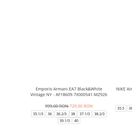
Emporio Armani EA7 Black&White
NIKE Ai
Vintage NY - AF18609-7X000541-MZ926
999,00 RON
729,00 RON
35.5
3
35.1/3
36
36.2/3
38
37.1/3
38.2/3
39.1/3
40