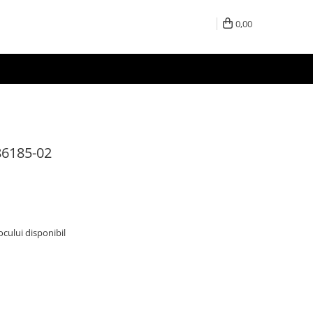
0,00
86185-02
tocului disponibil