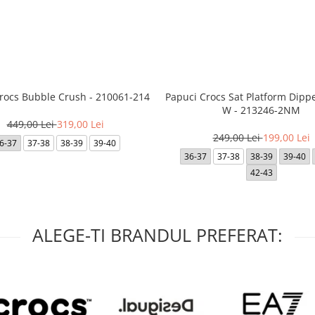
Crocs Bubble Crush - 210061-214
Papuci Crocs Sat Platform Dipp
W - 213246-2NM
449,00 Lei
319,00 Lei
249,00 Lei
199,00 Lei
6-37
37-38
38-39
39-40
36-37
37-38
38-39
39-40
42-43
ALEGE-TI BRANDUL PREFERAT: