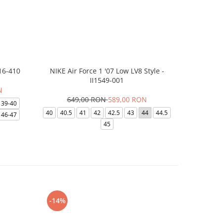
16-410
NIKE Air Force 1 '07 Low LV8 Style -
Papuci Jor
II1549-001
N
649,00 RON
589,00 RON
169,
39-40
40
40.5
41
42
42.5
43
44
44.5
49.5
40
46-47
45
-14%
-24%