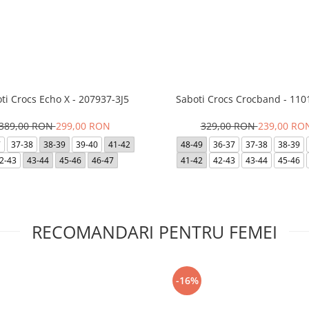
ti Crocs Echo X - 207937-3J5
Saboti Crocs Crocband - 110
389,00 RON
299,00 RON
329,00 RON
239,00 RO
7
37-38
38-39
39-40
41-42
48-49
36-37
37-38
38-39
2-43
43-44
45-46
46-47
41-42
42-43
43-44
45-46
RECOMANDARI PENTRU FEMEI
-16%