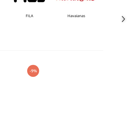
FILA
Havaianas
JACK &JONE
-9%