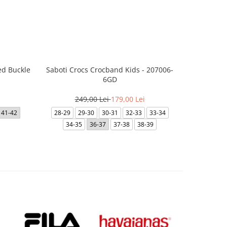
ed Buckle
Saboti Crocs Crocband Kids - 207006-
Saboti 
6GD
3
249,00 Lei
179,00 Lei
48-49
41-42
28-29
29-30
30-31
32-33
33-34
41-
34-35
36-37
37-38
38-39