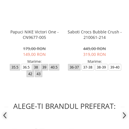
Papuci NIKE Victori One -
Saboti Crocs Bubble Crush -
CN9677-005
210061-214
179,00 RON
449,00 RON
149,00 RON
319,00 RON
Marime:
Marime:
35.5
36.5
38
39
40.5
36-37
37-38
38-39
39-40
42
43
ALEGE-TI BRANDUL PREFERAT: