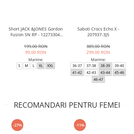
Short JACK &JONES Gordon
Saboti Crocs Echo X -
Fusion SN RP - 12273304-
207937-3J5
Black RP
199,00 RON
389,00 RON
99,00 RON
299,00 RON
Marime:
Marime:
S
M
L
XL
XXL
36-37
37-38
38-39
39-40
41-42
42-43
43-44
45-46
46-47
RECOMANDARI PENTRU FEMEI
-27%
-11%