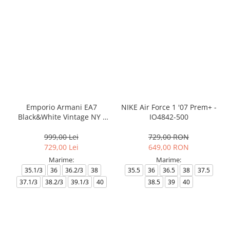
Emporio Armani EA7
NIKE Air Force 1 '07 Prem+ -
Black&White Vintage NY -
IO4842-500
AF18609-7X000541-MZ926
999,00 Lei
729,00 RON
729,00 Lei
649,00 RON
Marime:
Marime:
35.1/3
36
36.2/3
38
35.5
36
36.5
38
37.5
37.1/3
38.2/3
39.1/3
40
38.5
39
40