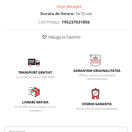
STOC EPUIZAT
Durata de livrare:
24-72 ore
Cod Produs:
195237031856
Adauga la Favorite
GARANTAM ORIGINALITATEA
TRANSPORT GRATUIT
100% a tuturor produselor
La comenzi peste 499 RON
comercializate
LIVRARE RAPIDA
OFERIM GARANTIE
In 24-48h direct acasa sau la
30 de zile la toate produsele!
easybox