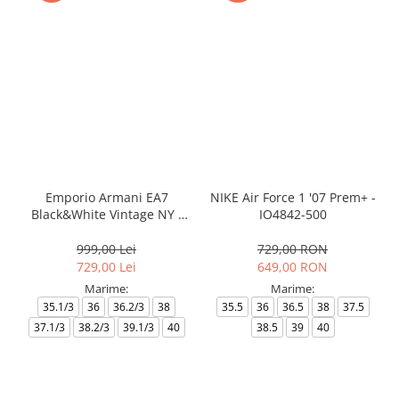
Emporio Armani EA7
NIKE Air Force 1 '07 Prem+ -
Black&White Vintage NY -
IO4842-500
AF18609-7X000541-MZ926
999,00 Lei
729,00 RON
729,00 Lei
649,00 RON
Marime:
Marime:
35.1/3
36
36.2/3
38
35.5
36
36.5
38
37.5
37.1/3
38.2/3
39.1/3
40
38.5
39
40