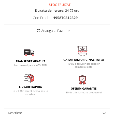
STOC EPUIZAT
Durata de livrare:
24-72 ore
Cod Produs:
195870312329
Adauga la Favorite
GARANTAM ORIGINALITATEA
TRANSPORT GRATUIT
100% a tuturor produselor
La comenzi peste 499 RON
comercializate
LIVRARE RAPIDA
OFERIM GARANTIE
In 24-48h direct acasa sau la
30 de zile la toate produsele!
easybox
Descriere