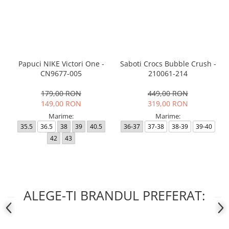
Papuci NIKE Victori One -
Saboti Crocs Bubble Crush -
CN9677-005
210061-214
179,00 RON
449,00 RON
149,00 RON
319,00 RON
Marime:
Marime:
35.5
36.5
38
39
40.5
36-37
37-38
38-39
39-40
42
43
ALEGE-TI BRANDUL PREFERAT: