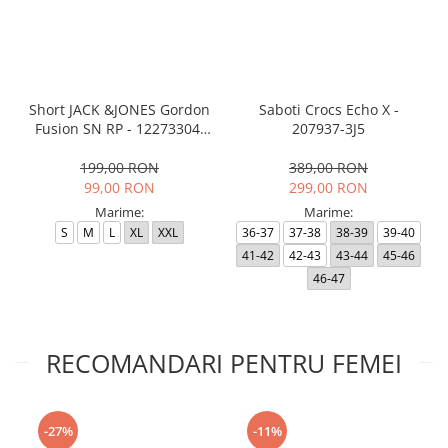
Short JACK &JONES Gordon
Saboti Crocs Echo X -
Fusion SN RP - 12273304-
207937-3J5
Black RP
199,00 RON
389,00 RON
99,00 RON
299,00 RON
Marime:
Marime:
S
M
L
XL
XXL
36-37
37-38
38-39
39-40
41-42
42-43
43-44
45-46
46-47
RECOMANDARI PENTRU FEMEI
-27%
-11%