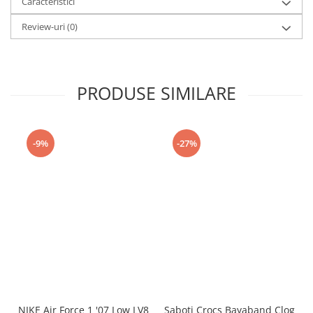
Caracteristici
Review-uri
(0)
PRODUSE SIMILARE
-9%
-27%
NIKE Air Force 1 '07 Low LV8
Saboti Crocs Bayaband Clog