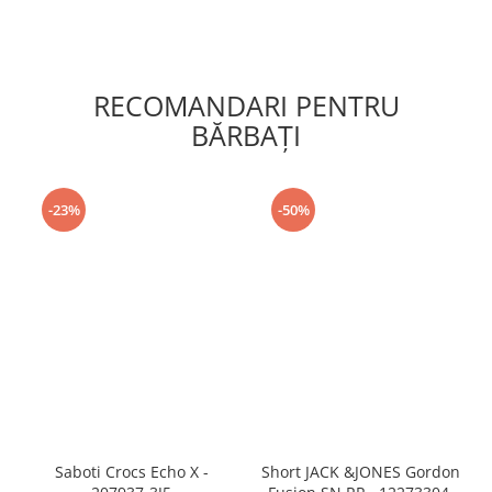
RECOMANDARI PENTRU
BĂRBAŢI
-23%
-50%
Saboti Crocs Echo X -
Short JACK &JONES Gordon