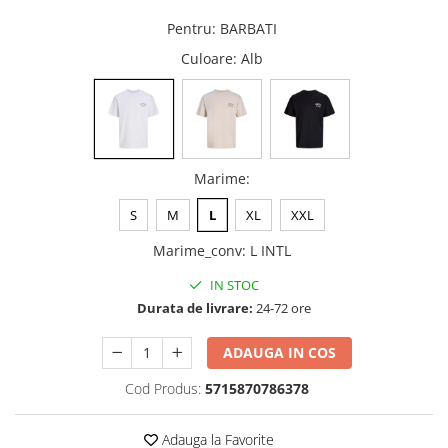
Pentru
:
BARBATI
Culoare
: Alb
Marime
:
S
M
L
XL
XXL
Marime_conv
:
L INTL
IN STOC
Durata de livrare:
24-72 ore
ADAUGA IN COS
Cod Produs:
5715870786378
Adauga la Favorite