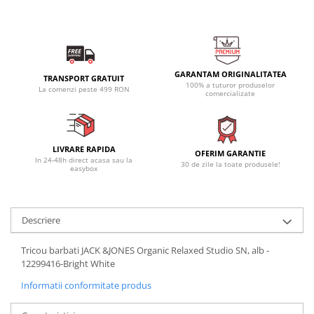
GARANTAM ORIGINALITATEA
TRANSPORT GRATUIT
100% a tuturor produselor
La comenzi peste 499 RON
comercializate
LIVRARE RAPIDA
OFERIM GARANTIE
In 24-48h direct acasa sau la
30 de zile la toate produsele!
easybox
Descriere
Tricou barbati JACK &JONES Organic Relaxed Studio SN, alb -
12299416-Bright White
Informatii conformitate produs