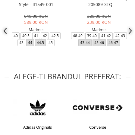
Style - II1549-001
- 205089-3TQ
649,00 RON
329,00 RON
589,00 RON
239,00 RON
Marime:
Marime:
40
40.5
41
42
42.5
48-49
39-40
41-42
42-43
43
44
44.5
45
43-44
45-46
46-47
ALEGE-TI BRANDUL PREFERAT:
Adidas Originals
Converse