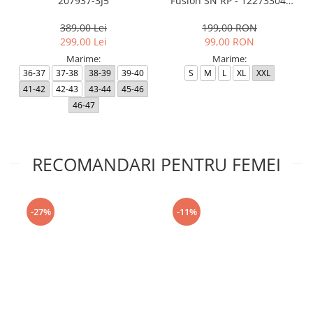
207937-3J5
Fusion SN RP - 12273304-
Black RP
389,00 Lei
199,00 RON
299,00 Lei
99,00 RON
Marime:
Marime:
36-37
37-38
38-39
39-40
S
M
L
XL
XXL
41-42
42-43
43-44
45-46
46-47
RECOMANDARI PENTRU FEMEI
-27%
-11%