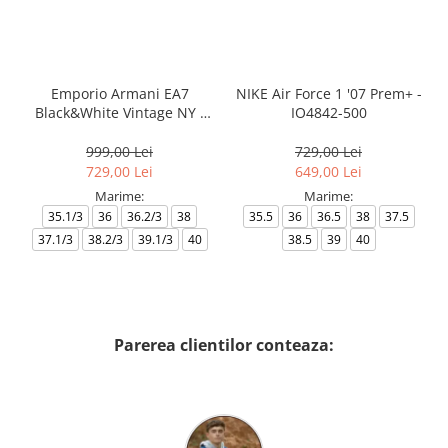
Emporio Armani EA7
NIKE Air Force 1 '07 Prem+ -
Black&White Vintage NY -
IO4842-500
AF18609-7X000541-MZ926
999,00 Lei
729,00 Lei
729,00 Lei
649,00 Lei
Marime:
Marime:
35.1/3
36
36.2/3
38
35.5
36
36.5
38
37.5
37.1/3
38.2/3
39.1/3
40
38.5
39
40
Parerea clientilor conteaza: