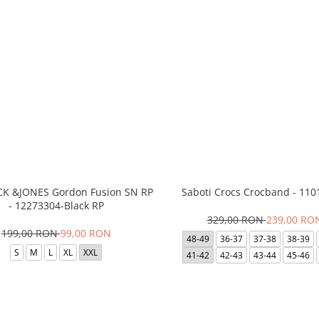
ACK &JONES Gordon Fusion SN RP
Saboti Crocs Crocband - 110
- 12273304-Black RP
329,00 RON
239,00 RO
199,00 RON
99,00 RON
48-49
36-37
37-38
38-39
S
M
L
XL
XXL
41-42
42-43
43-44
45-46