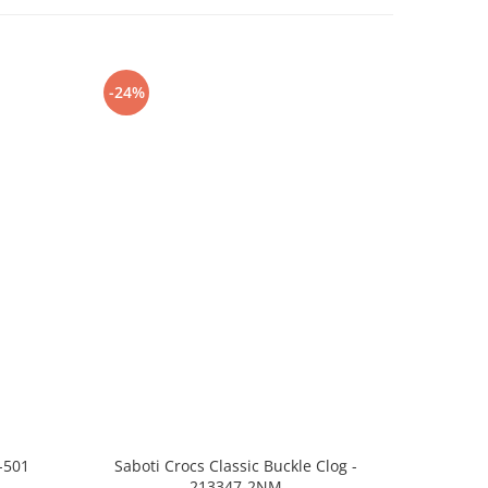
-24%
-8%
-501
Saboti Crocs Classic Buckle Clog -
Skechers B
213347-2NM