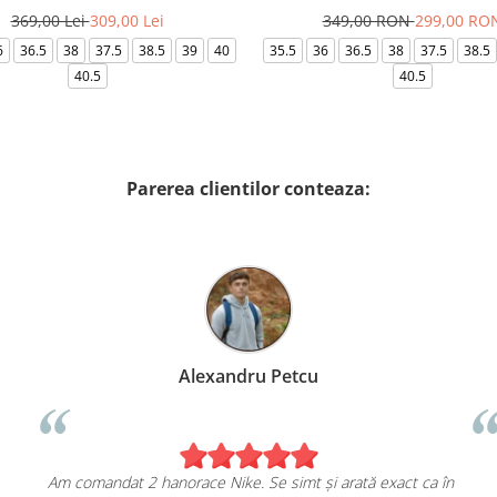
369,00 Lei
309,00 Lei
349,00 RON
299,00 RO
6
36.5
38
37.5
38.5
39
40
35.5
36
36.5
38
37.5
38.5
40.5
40.5
Parerea clientilor conteaza:
Alexandru Petcu
Am comandat 2 hanorace Nike. Se simt și arată exact ca în