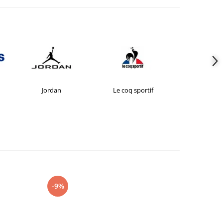
Jordan
Le coq sportif
New Bal
-9%
-27%