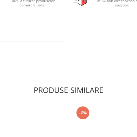
100% a tuturor produselor
In 24-48h direct acasa 
comercializate
easybox
PRODUSE SIMILARE
-6%