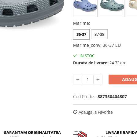
Marime
:
36-37
37-38
Marime_conv
:
36-37 EU
IN STOC
Durata de livrare:
24-72 ore
ADAUG
Cod Produs:
887350404807
Adauga la Favorite
GARANTAM ORIGINALITATEA
LIVRARE RAPID