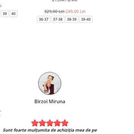
N
329,00 Lei
249,00 Lei
3
39
40
36-37
37-38
38-39
39-40
35.5
36
Birzoi Miruna
Experiența 
Sunt foarte mulțumita de achiziția mea de pe