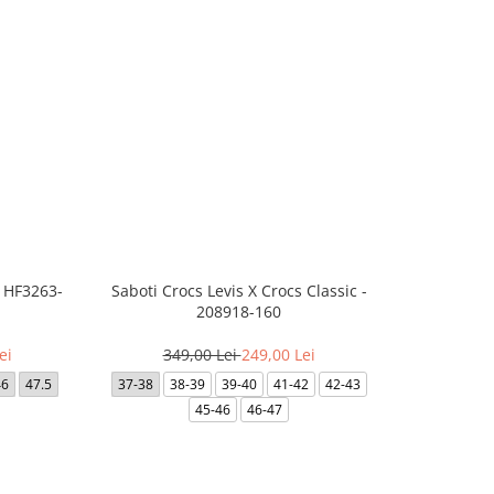
- HF3263-
Saboti Crocs Levis X Crocs Classic -
Saboti Cro
208918-160
ei
349,00 Lei
249,00 Lei
1
46
47.5
37-38
38-39
39-40
41-42
42-43
22-23
45-46
46-47
28-29