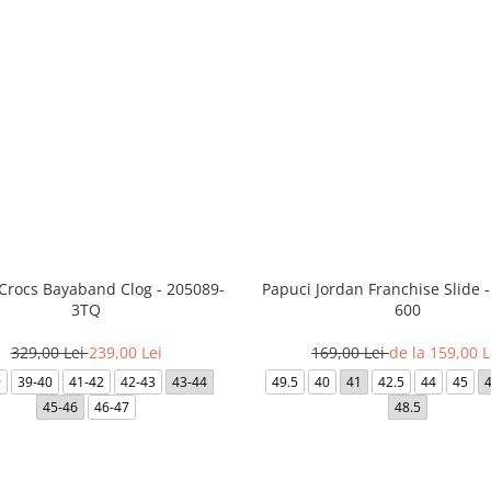
 Crocs Bayaband Clog - 205089-
Papuci Jordan Franchise Slide 
3TQ
600
329,00 Lei
239,00 Lei
169,00 Lei
de la 159,00 L
9
39-40
41-42
42-43
43-44
49.5
40
41
42.5
44
45
45-46
46-47
48.5