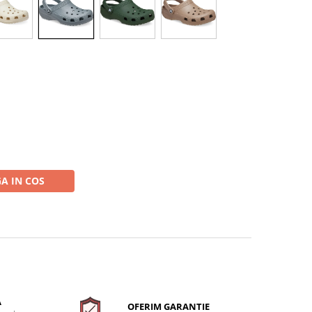
A IN COS
A
OFERIM GARANTIE