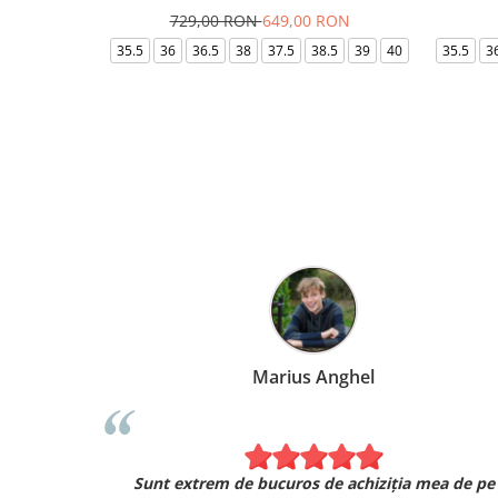
729,00 RON
649,00 RON
35.5
36
36.5
38
37.5
38.5
39
40
35.5
3
Marius Anghel
Sunt extrem de bucuros de achiziția mea de pe