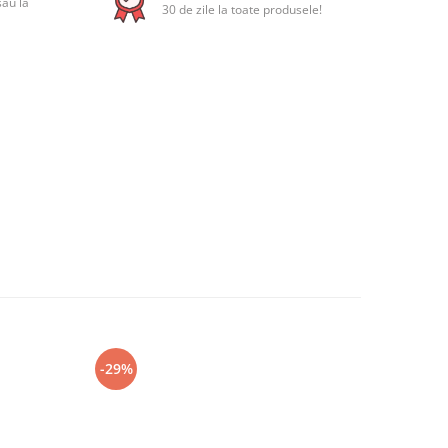
sau la
30 de zile la toate produsele!
-29%
-12%