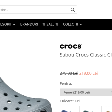
ESORII
BRANDURI
% SALE %
COLECTII
Saboti Crocs Classic C
279,00 Lei
219,00 Lei
Pentru
:
Culoare
: Gri