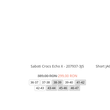
Saboti Crocs Echo X - 207937-3J5
Short J
389,00 RON
299,00 RON
36-37
37-38
38-39
39-40
41-42
42-43
43-44
45-46
46-47