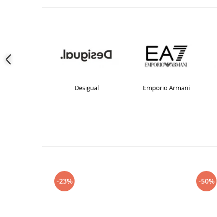
crocs
Desigual
Emporio Armani
-23%
-50%