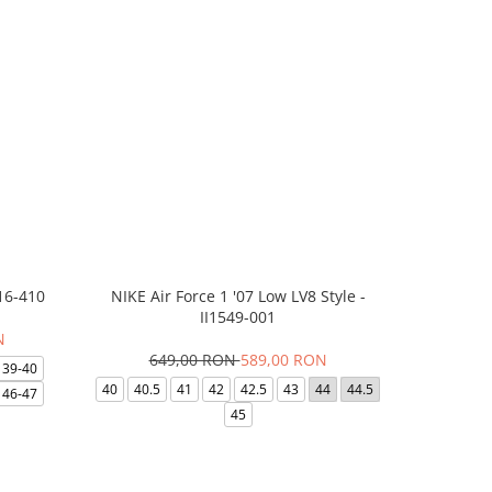
16-410
NIKE Air Force 1 '07 Low LV8 Style -
Saboti Cr
II1549-001
N
649,00 RON
589,00 RON
32
39-40
40
40.5
41
42
42.5
43
44
44.5
48-49
46-47
45