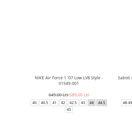
NIKE Air Force 1 '07 Low LV8 Style -
Saboti
II1549-001
649,00 Lei
589,00 Lei
40
40.5
41
42
42.5
43
44
44.5
48-4
45