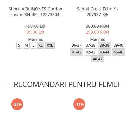
Short JACK &JONES Gordon
Saboti Crocs Echo X -
Fusion SN RP - 12273304-
207937-3J5
Black RP
199,00 Lei
389,00 RON
99,00 Lei
299,00 RON
Marime:
Marime:
S
M
L
XL
XXL
36-37
37-38
38-39
39-40
41-42
42-43
43-44
45-46
46-47
RECOMANDARI PENTRU FEMEI
-27%
-11%