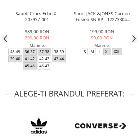
Saboti Crocs Echo X -
Short JACK &JONES Gordon
207937-001
Fusion SN RP - 12273304-
Black RP
389,00 RON
199,00 RON
299,00 RON
99,00 RON
Marime:
Marime:
48-49
36-37
37-38
38-39
S
M
L
XL
XXL
39-40
41-42
42-43
43-44
45-46
46-47
ALEGE-TI BRANDUL PREFERAT: