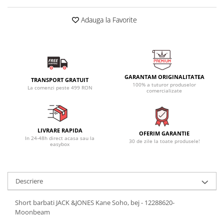
Adauga la Favorite
GARANTAM ORIGINALITATEA
TRANSPORT GRATUIT
100% a tuturor produselor
La comenzi peste 499 RON
comercializate
LIVRARE RAPIDA
OFERIM GARANTIE
In 24-48h direct acasa sau la
30 de zile la toate produsele!
easybox
Descriere
Short barbati JACK &JONES Kane Soho, bej - 12288620-
Moonbeam