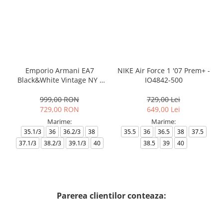
Emporio Armani EA7
NIKE Air Force 1 '07 Prem+ -
Black&White Vintage NY -
IO4842-500
AF18609-7X000541-MZ926
999,00 RON
729,00 Lei
729,00 RON
649,00 Lei
Marime:
Marime:
35.1/3
36
36.2/3
38
35.5
36
36.5
38
37.5
37.1/3
38.2/3
39.1/3
40
38.5
39
40
Parerea clientilor conteaza: