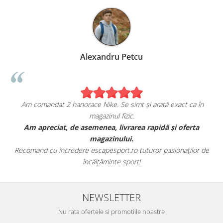
Alexandru Petcu
 comandat 2 hanorace Nike. Se simt și arată exact ca în
Su
magazinul fizic.
m apreciat, de asemenea, livrarea rapidă și oferta
Am coman
magazinului.
mand cu încredere escapesport.ro tuturor pasionaților de
Aceștia 
încălțăminte sport!
NEWSLETTER
Nu rata ofertele si promotiile noastre