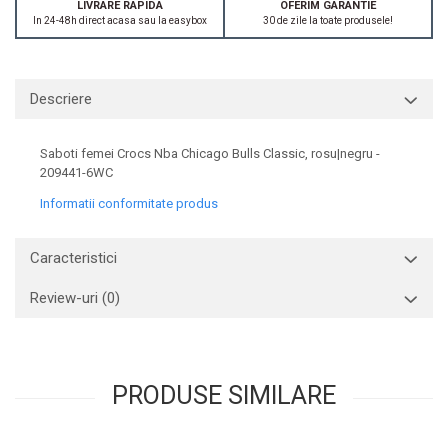
LIVRARE RAPIDA
OFERIM GARANTIE
In 24-48h direct acasa sau la easybox
30 de zile la toate produsele!
Descriere
Saboti femei Crocs Nba Chicago Bulls Classic, rosu|negru -
209441-6WC
Informatii conformitate produs
Caracteristici
Review-uri
(0)
PRODUSE SIMILARE