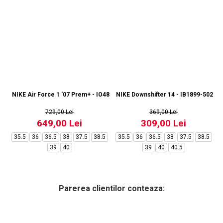
NIKE Air Force 1 '07 Prem+ - IO4842-500
NIKE Downshifter 14 - IB1899-502
729,00 Lei
369,00 Lei
649,00 Lei
309,00 Lei
35.5
36
36.5
38
37.5
38.5
35.5
36
36.5
38
37.5
38.5
39
40
39
40
40.5
Parerea clientilor conteaza: