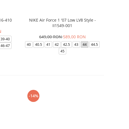
16-410
NIKE Air Force 1 '07 Low LV8 Style -
Papuci Jor
II1549-001
N
649,00 RON
589,00 RON
169,
39-40
40
40.5
41
42
42.5
43
44
44.5
49.5
40
46-47
45
-14%
-24%