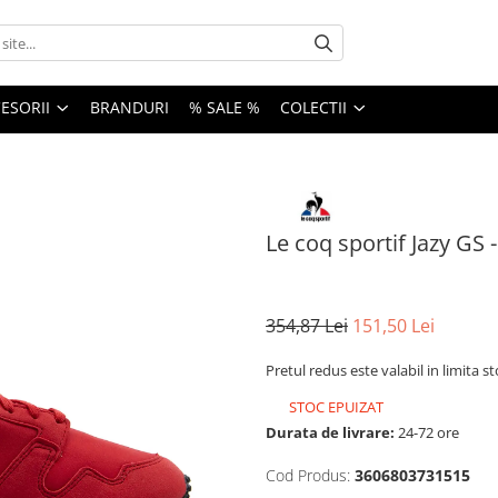
ESORII
BRANDURI
% SALE %
COLECTII
Le coq sportif Jazy GS
354,87 Lei
151,50 Lei
Pretul redus este valabil in limita s
STOC EPUIZAT
Durata de livrare:
24-72 ore
Cod Produs:
3606803731515