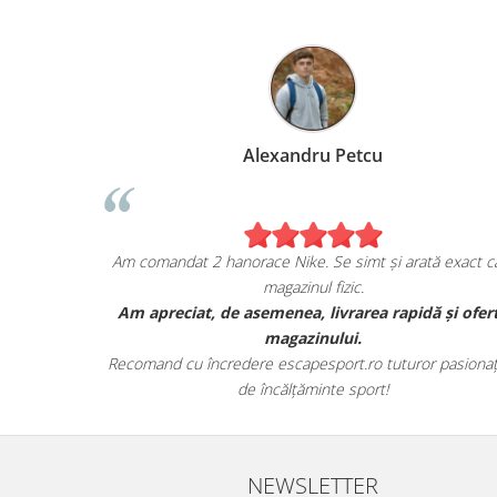
Alexandru Petcu
ia mea de pe
Am comandat 2 hanorace Nike. Se simt și arată exa
magazinul fizic.
AN, și sunt cu
Am apreciat, de asemenea, livrarea rapidă și 
a lor.
magazinului.
t toate detaliile
Recomand cu încredere escapesport.ro tuturor pasi
de încălțăminte sport!
NEWSLETTER