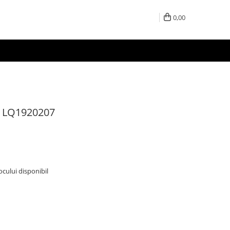
0,00
 - LQ1920207
tocului disponibil