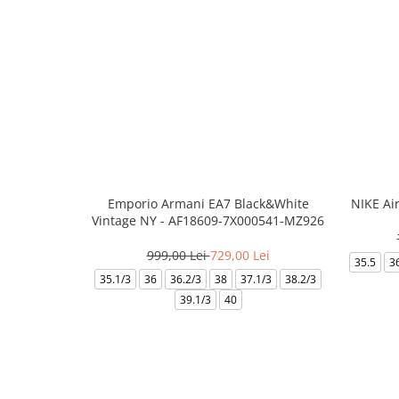
Emporio Armani EA7 Black&White
NIKE Ai
Vintage NY - AF18609-7X000541-MZ926
999,00 Lei
729,00 Lei
35.5
3
35.1/3
36
36.2/3
38
37.1/3
38.2/3
39.1/3
40