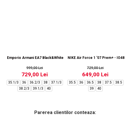
Emporio Armani EA7 Black&White Vintage NY - AF18609-7X000541-MZ92
NIKE Air Force 1 '07 Prem+ - IO4842
999,00 Lei
729,00 Lei
729,00 Lei
649,00 Lei
35.1/3
36
36.2/3
38
37.1/3
35.5
36
36.5
38
37.5
38.5
38.2/3
39.1/3
40
39
40
Parerea clientilor conteaza: