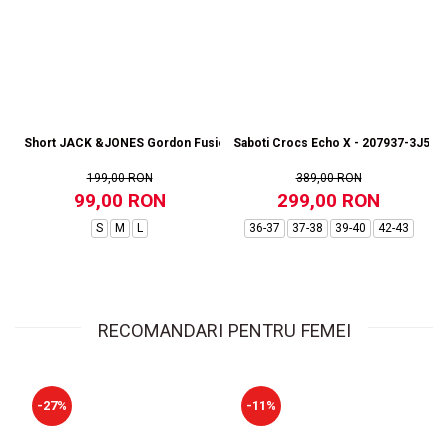
Short JACK &JONES Gordon Fusion SN RP - 12273304-Black RP
Saboti Crocs Echo X - 207937-3J5
199,00 RON
389,00 RON
99,00 RON
299,00 RON
S
M
L
36-37
37-38
39-40
42-43
RECOMANDARI PENTRU FEMEI
-27%
-11%