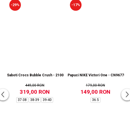
-29%
-17%
Saboti Crocs Bubble Crush - 210061-214
Papuci NIKE Victori One - CN9677-00
449,00 RON
179,00 RON
319,00 RON
149,00 RON
37-38
38-39
39-40
36.5