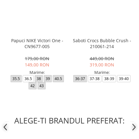
Papuci NIKE Victori One -
Saboti Crocs Bubble Crush -
CN9677-005
210061-214
179,00 RON
449,00 RON
149,00 RON
319,00 RON
Marime:
Marime:
35.5
36.5
38
39
40.5
36-37
37-38
38-39
39-40
42
43
ALEGE-TI BRANDUL PREFERAT: