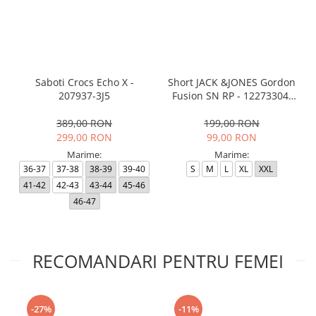
Saboti Crocs Echo X -
Short JACK &JONES Gordon
207937-3J5
Fusion SN RP - 12273304-
Black RP
389,00 RON
199,00 RON
299,00 RON
99,00 RON
Marime:
Marime:
36-37
37-38
38-39
39-40
S
M
L
XL
XXL
41-42
42-43
43-44
45-46
46-47
RECOMANDARI PENTRU FEMEI
-27%
-11%