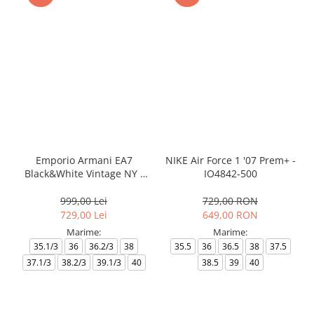
Emporio Armani EA7
NIKE Air Force 1 '07 Prem+ -
Black&White Vintage NY -
IO4842-500
AF18609-7X000541-MZ926
999,00 Lei
729,00 RON
729,00 Lei
649,00 RON
Marime:
Marime:
35.1/3
36
36.2/3
38
35.5
36
36.5
38
37.5
37.1/3
38.2/3
39.1/3
40
38.5
39
40