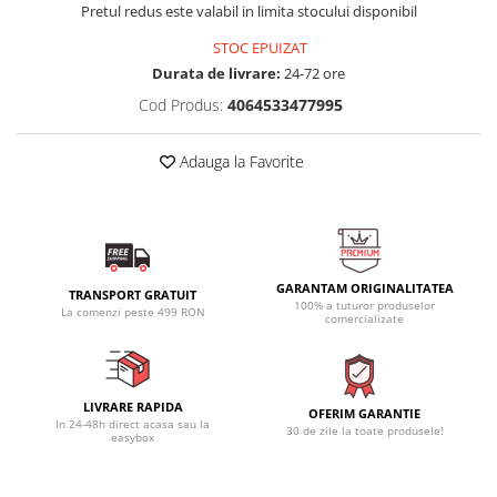
Pretul redus este valabil in limita stocului disponibil
STOC EPUIZAT
Durata de livrare:
24-72 ore
Cod Produs:
4064533477995
Adauga la Favorite
GARANTAM ORIGINALITATEA
TRANSPORT GRATUIT
100% a tuturor produselor
La comenzi peste 499 RON
comercializate
LIVRARE RAPIDA
OFERIM GARANTIE
In 24-48h direct acasa sau la
30 de zile la toate produsele!
easybox