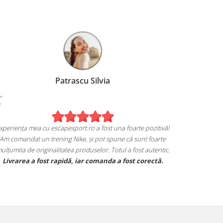
Patrascu Silvia
Experiența mea cu escapesport.ro a fost una foarte pozitivă!
Am comandat un trening Nike, și pot spune că sunt foarte
mulțumita de originalitatea produselor. Totul a fost autentic.
Livrarea a fost rapidă, iar comanda a fost corectă.