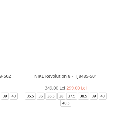
99-502
NIKE Revolution 8 - HJ8485-501
Saboti 
349,00 Lei
299,00 Lei
32
39
40
35.5
36
36.5
38
37.5
38.5
39
40
36-
40.5