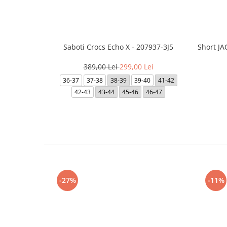
Saboti Crocs Echo X - 207937-3J5
Short J
389,00 Lei
299,00 Lei
36-37
37-38
38-39
39-40
41-42
42-43
43-44
45-46
46-47
-27%
-11%