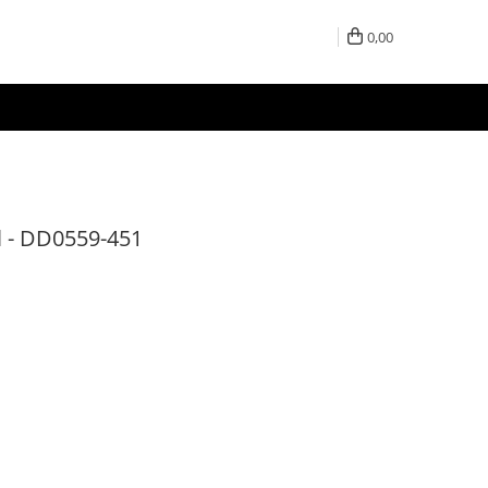
0,00
l - DD0559-451