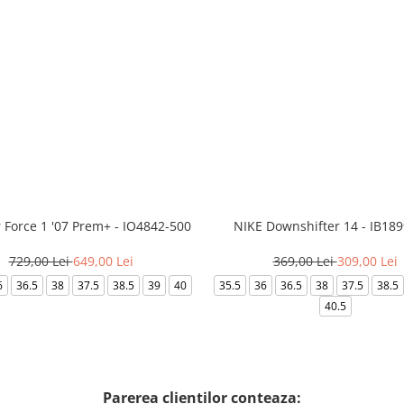
r Force 1 '07 Prem+ - IO4842-500
NIKE Downshifter 14 - IB18
729,00 Lei
649,00 Lei
369,00 Lei
309,00 Lei
6
36.5
38
37.5
38.5
39
40
35.5
36
36.5
38
37.5
38.5
40.5
Parerea clientilor conteaza: