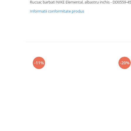
Rucsac barbati NIKE Elemental, albastru inchis - DD0559-4
Informatii conformitate produs
-11%
-20%