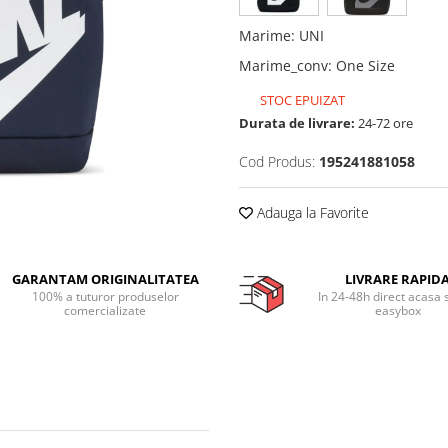
Marime
:
UNI
Marime_conv
:
One Size
STOC EPUIZAT
Durata de livrare:
24-72 ore
Cod Produs:
195241881058
Adauga la Favorite
GARANTAM ORIGINALITATEA
LIVRARE RAPID
100% a tuturor produselor
In 24-48h direct acasa 
comercializate
easybox