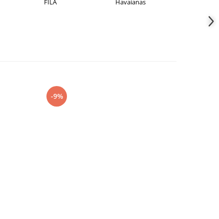
FILA
Havaianas
JACK &JONES
-9%
-27%