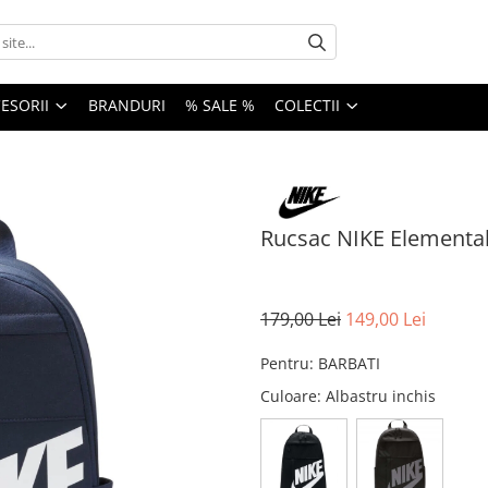
ESORII
BRANDURI
% SALE %
COLECTII
Rucsac NIKE Elementa
179,00 Lei
149,00 Lei
Pentru
:
BARBATI
Culoare
: Albastru inchis