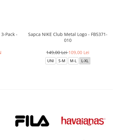
3-Pack -
Sapca NIKE Club Metal Logo - FB5371-
Boxeri JAC
010
per
N
149,00 Lei
109,00 Lei
1
UNI
S-M
M-L
L-XL