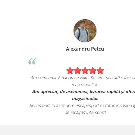
Alexandru Petcu
ia mea de pe
Am comandat 2 hanorace Nike. Se simt și arată exa
magazinul fizic.
AN, și sunt cu
Am apreciat, de asemenea, livrarea rapidă și 
a lor.
magazinului.
t toate detaliile
Recomand cu încredere escapesport.ro tuturor pasi
de încălțăminte sport!