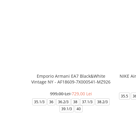
Emporio Armani EA7 Black&White
NIKE Ai
Vintage NY - AF18609-7X000541-MZ926
999,00 Lei
729,00 Lei
35.5
3
35.1/3
36
36.2/3
38
37.1/3
38.2/3
39.1/3
40