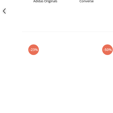
s
Adidas Originals
Converse
-23%
-50%