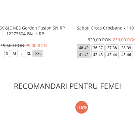
ACK &JONES Gordon Fusion SN RP
Saboti Crocs Crocband - 110
- 12273304-Black RP
329,00 RON
239,00 RO
199,00 RON
99,00 RON
48-49
36-37
37-38
38-39
S
M
L
XL
XXL
41-42
42-43
43-44
45-46
RECOMANDARI PENTRU FEMEI
-16%