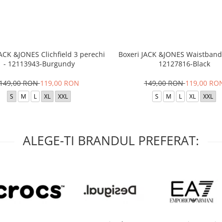
JACK &JONES Clichfield 3 perechi
Boxeri JACK &JONES Waistband 
- 12113943-Burgundy
12127816-Black
149,00 RON
119,00 RON
149,00 RON
119,00 RO
S
M
L
XL
XXL
S
M
L
XL
XXL
ALEGE-TI BRANDUL PREFERAT: