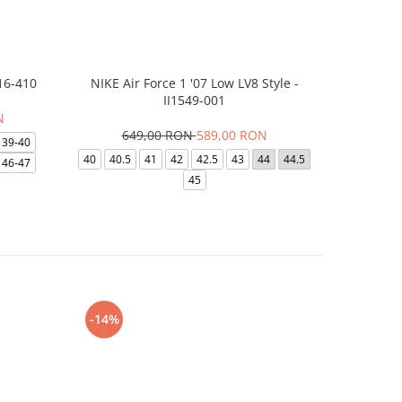
16-410
NIKE Air Force 1 '07 Low LV8 Style -
Saboti Cr
II1549-001
N
649,00 RON
589,00 RON
3
39-40
40
40.5
41
42
42.5
43
44
44.5
48-49
46-47
45
-14%
-24%