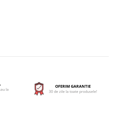
A
OFERIM GARANTIE
sau la
30 de zile la toate produsele!