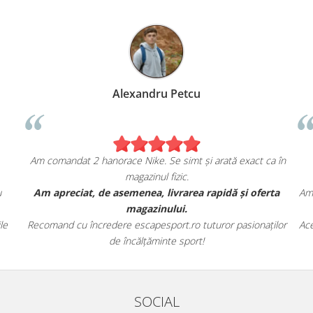
Alexandru Petcu
Am comandat 2 hanorace Nike. Se simt și arată exact ca în
magazinul fizic.
u
Am apreciat, de asemenea, livrarea rapidă și oferta
Am 
magazinului.
le
Recomand cu încredere escapesport.ro tuturor pasionaților
Ace
de încălțăminte sport!
SOCIAL