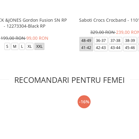
ACK &JONES Gordon Fusion SN RP
Saboti Crocs Crocband - 110
- 12273304-Black RP
329,00 RON
239,00 RO
199,00 RON
99,00 RON
48-49
36-37
37-38
38-39
S
M
L
XL
XXL
41-42
42-43
43-44
45-46
RECOMANDARI PENTRU FEMEI
-16%