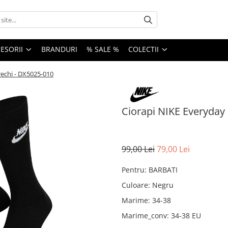
ESORII
BRANDURI
% SALE %
COLECTII
rechi - DX5025-010
Ciorapi NIKE Everyday 
99,00 Lei
79,00 Lei
Pentru
:
BARBATI
Culoare
:
Negru
Marime
:
34-38
Marime_conv
:
34-38 EU