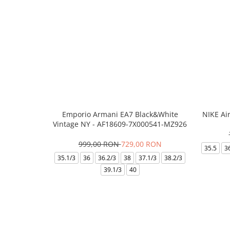
Emporio Armani EA7 Black&White
NIKE Ai
Vintage NY - AF18609-7X000541-MZ926
999,00 RON
729,00 RON
35.5
3
35.1/3
36
36.2/3
38
37.1/3
38.2/3
39.1/3
40