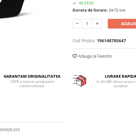
IN STOC
Durata de livrare:
24-72 ore
ADAUG
Cod Produs:
196148785647
Adauga la Favorite
GARANTAM ORIGINALITATEA
LIVRARE RAPID
100% a tuturor produselor
In 24-48h direct acasa 
comercializate
easybox
 DX5025-010