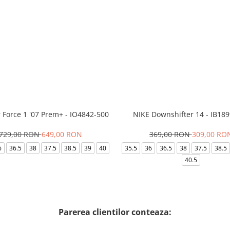
r Force 1 '07 Prem+ - IO4842-500
NIKE Downshifter 14 - IB18
729,00 RON
649,00 RON
369,00 RON
309,00 RO
6
36.5
38
37.5
38.5
39
40
35.5
36
36.5
38
37.5
38.5
40.5
Parerea clientilor conteaza: