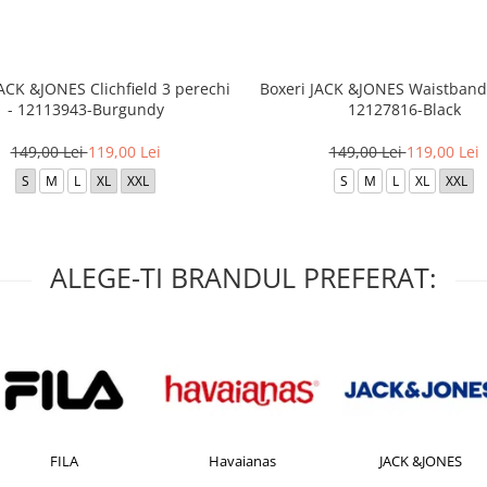
JACK &JONES Clichfield 3 perechi
Boxeri JACK &JONES Waistband 
- 12113943-Burgundy
12127816-Black
149,00 Lei
119,00 Lei
149,00 Lei
119,00 Lei
S
M
L
XL
XXL
S
M
L
XL
XXL
ALEGE-TI BRANDUL PREFERAT:
FILA
Havaianas
JACK &JONES