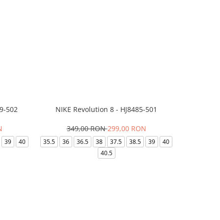
99-502
NIKE Revolution 8 - HJ8485-501
Saboti 
N
349,00 RON
299,00 RON
32
39
40
35.5
36
36.5
38
37.5
38.5
39
40
36-
40.5