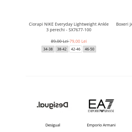
Ciorapi NIKE Everyday Lightweight Ankle
Boxeri 
3 perechi - SX7677-100
89,00 Lei
79,00 Lei
34-38
38-42
42-46
46-50
crocs
Desigual
Emporio Armani