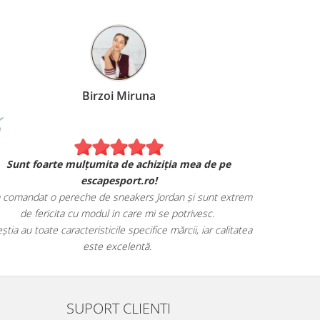
Birzoi Miruna
Experiența 
Sunt foarte mulțumita de achiziția mea de pe
Am comand
escapesport.ro!
mulțumita d
comandat o pereche de sneakers Jordan și sunt extrem
Livrarea
de fericita cu modul in care mi se potrivesc.
știa au toate caracteristicile specifice mărcii, iar calitatea
este excelentă.
SUPORT CLIENTI