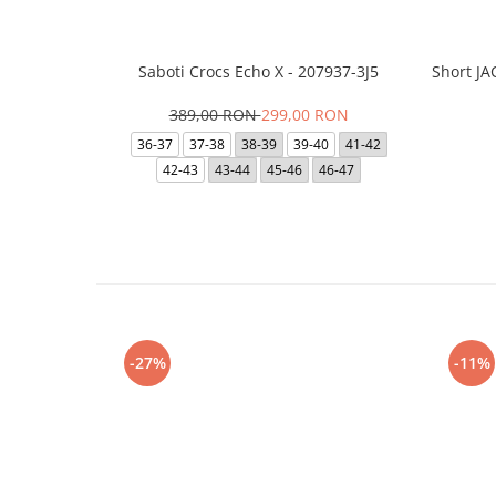
Saboti Crocs Echo X - 207937-3J5
Short J
389,00 RON
299,00 RON
36-37
37-38
38-39
39-40
41-42
42-43
43-44
45-46
46-47
-27%
-11%