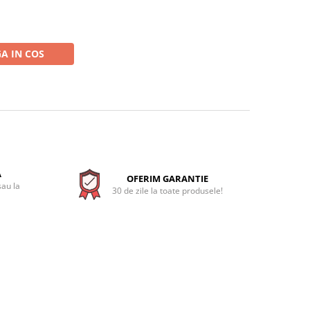
A IN COS
A
OFERIM GARANTIE
sau la
30 de zile la toate produsele!