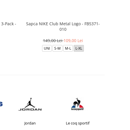
3-Pack -
Sapca NIKE Club Metal Logo - FB5371-
Boxeri JAC
010
per
149,00 Lei
109,00 Lei
UNI
S-M
M-L
L-XL
Jordan
Le coq sportif
New Bal