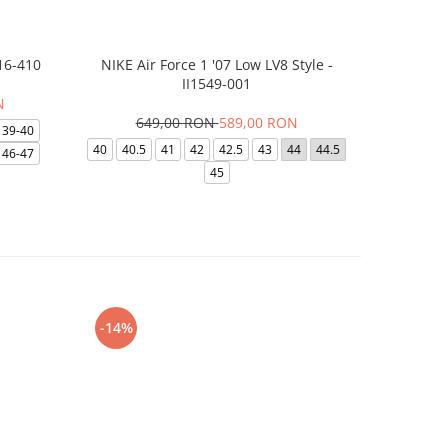
16-410
NIKE Air Force 1 '07 Low LV8 Style -
Saboti Cr
II1549-001
N
649,00 RON
589,00 RON
32
39-40
40
40.5
41
42
42.5
43
44
44.5
48-49
46-47
45
-14%
-24%