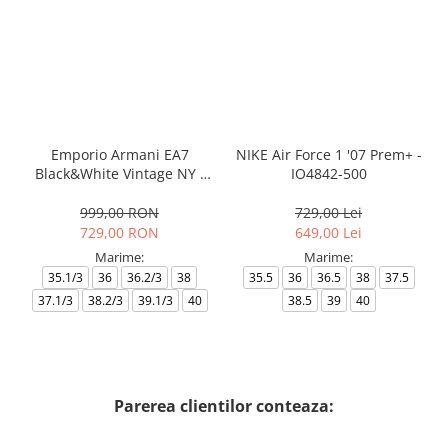
Emporio Armani EA7
NIKE Air Force 1 '07 Prem+ -
Black&White Vintage NY -
IO4842-500
AF18609-7X000541-MZ926
999,00 RON
729,00 Lei
729,00 RON
649,00 Lei
Marime:
Marime:
35.1/3
36
36.2/3
38
35.5
36
36.5
38
37.5
37.1/3
38.2/3
39.1/3
40
38.5
39
40
Parerea clientilor conteaza: