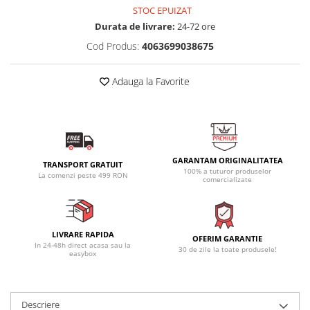
STOC EPUIZAT
Durata de livrare:
24-72 ore
Cod Produs:
4063699038675
Adauga la Favorite
GARANTAM ORIGINALITATEA
TRANSPORT GRATUIT
100% a tuturor produselor
La comenzi peste 499 RON
comercializate
LIVRARE RAPIDA
OFERIM GARANTIE
In 24-48h direct acasa sau la
30 de zile la toate produsele!
easybox
Descriere