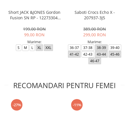
Short JACK &JONES Gordon
Saboti Crocs Echo X -
Fusion SN RP - 12273304-
207937-3J5
Black RP
199,00 RON
389,00 RON
99,00 RON
299,00 RON
Marime:
Marime:
S
M
L
XL
XXL
36-37
37-38
38-39
39-40
41-42
42-43
43-44
45-46
46-47
RECOMANDARI PENTRU FEMEI
-27%
-11%