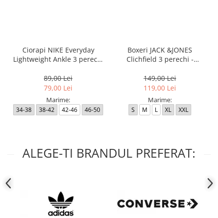
Ciorapi NIKE Everyday
Boxeri JACK &JONES
Lightweight Ankle 3 perechi
Clichfield 3 perechi -
- SX7677-100
12113943-Burgundy
89,00 Lei
149,00 Lei
79,00 Lei
119,00 Lei
Marime:
Marime:
34-38
38-42
42-46
46-50
S
M
L
XL
XXL
ALEGE-TI BRANDUL PREFERAT: